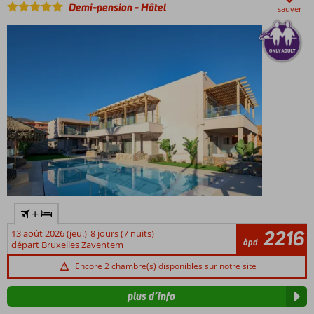
Demi-pension
-
Hôtel
sauver
par le
boulevard
Belle
vue
depuis
la
terrasse
sur le
toit
Demi-
pension
également
possible
+
2216
13 août 2026 (jeu.)
8 jours (7 nuits)
àpd
départ Bruxelles Zaventem
Encore 2 chambre(s) disponibles sur notre site
plus d’info