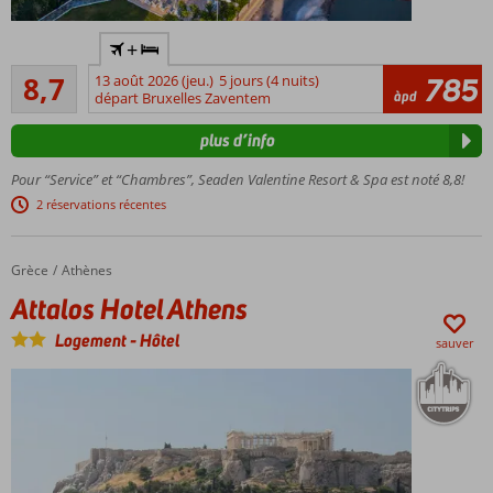
Only
+
Adult :
Recommandé
âge
8,7
13 août 2026 (jeu.)
5 jours (4 nuits)
785
204
àpd
minimum
départ Bruxelles Zaventem
commentaires
16 ans
plus d’info
Situé
près
Pour “Service” et “Chambres”, Seaden Valentine Resort & Spa est noté 8,8!
de la
2 réservations récentes
plage
Centre
Spa
Grèce
Attalos Hotel Athens
Accueil
Athènes
Attalos Hotel Athens
Logement
-
Hôtel
sauver