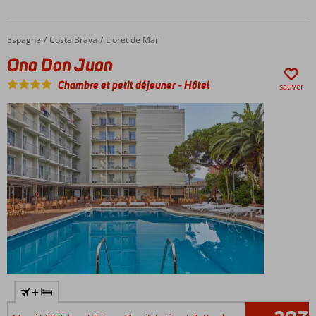
Espagne
Ona Don Juan
Accueil
Costa Brava
Lloret de Mar
Ona Don Juan
Chambre et petit déjeuner
-
Hôtel
sauver
+