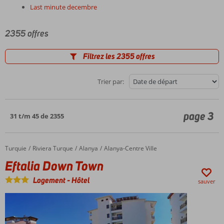
Last minute decembre
2355 offres
Filtrez les 2355 offres
Trier par:
page 3
31 t/m 45 de 2355
Turquie
Eftalia Down Town
Accueil
Riviera Turque
Alanya
Alanya-Centre Ville
Eftalia Down Town
Logement
-
Hôtel
sauver