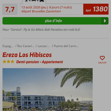
+
+
de
Bon
location
1380
7,7
13 août 2026 (jeu.)
8 jours (7 nuits)
61
àpd
incluse
départ Bruxelles Zaventem
commentaires
À
plus d’info
environ
200
Pour “Service”, Fly & Go Mitsis Bali Paradise est noté 8,0!
mètres
de la
plage
Ereza Los Hibiscos
Accueil
Espagne
Îles Canaries
Lanzarote
Puerto del Carmen
Le centre
Ereza Los Hibiscos
de Bali
est à
Demi-pension
-
Appartement
sauver
environ 1
kilomètre
Plusieurs
chambres
rénovées
Restaurant
buffet
récemment
rénové