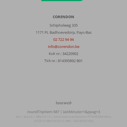
CORENDON
Schipholweg 335
1171 PL Badhoevedorp, Pays-Bas
02 722 94 94
info@corendon.be
KvK nr.: 34220902
TVA nr.: 814395892 B01
TourWeb
©
roundTripItem-587
| lastMinute=1&ppag=3
NetMatch
bef | Search | 380.0.0.13 | netm-web-ui-production-7f756f55dd-n6hzs
10:52:13 AM (10:52:12 AM) | 663 (628|536)