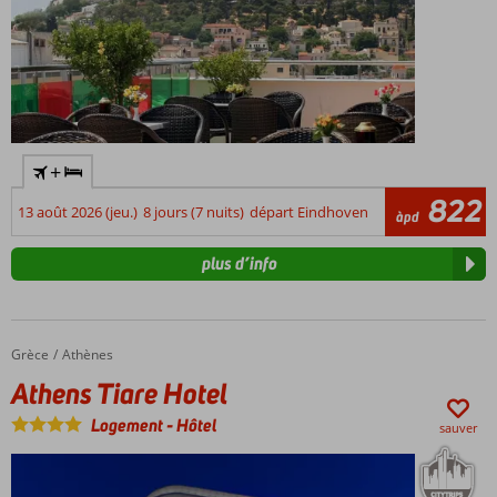
+
822
13 août 2026 (jeu.)
8 jours (7 nuits)
départ Eindhoven
àpd
plus d’info
Grèce
Athens Tiare Hotel
Accueil
Athènes
Athens Tiare Hotel
Logement
-
Hôtel
sauver