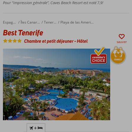
d'une
Pour “Impression générale”, Caves Beach Resort est noté 7,9!
grotte
Un
délicieux
Best Tenerife
Accueil
Espagne
Îles Canaries
Tenerife
Playa de las Americas
Centre
Best Tenerife
de Spa
Chambre et petit déjeuner
-
Hôtel
sauver
Magnifique
+
jardin