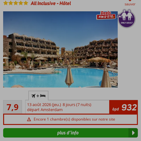
All Inclusive
-
Hôtel
sauver
Adultes
+
seulement
Bon
: âge
7,9
13 août 2026 (jeu.)
8 jours (7 nuits)
932
99
àpd
minimum
départ Amsterdam
commentaires
16 ans
Encore 1 chambre(s) disponibles sur notre site
Chambres
dans le
plus d’info
style