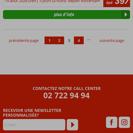
397
14 août 2026 (ven.)
5 jours (4 nuits)
départ Rotterdam
àpd
plus d’info
…
précédente page
1
2
3
4
suivante page
CONTACTEZ NOTRE CALL CENTER
02 722 94 94
RECEVOIR UNE NEWSLETTER
PERSONNALISÉE?