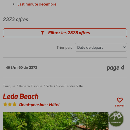
Last minute decembre
2373 offres
Filtrez les 2373 offres
Trier par:
page 4
46 t/m 60 de 2373
Turquie
Leda Beach
Accueil
Riviera Turque
Side
Side-Centre Ville
Leda Beach
Demi-pension
-
Hôtel
sauver