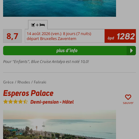
Belle
+
croisière
Recommandé
sur la
8,7
14 août 2026 (ven.)
8 jours (7 nuits)
1282
34
àpd
riviera
départ Bruxelles Zaventem
commentaires
turque
plus d’info
À bord
d'une
Pour “Enfants”, Blue Cruise Antalya est noté 10,0!
goelette
turque
Séjour en
Grèce
Esperos Palace
Accueil
Rhodes
Faliraki
pension
Esperos Palace
complète
ou all-in
Demi-pension
-
Hôtel
sauver