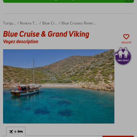
Blue Cruise & Grand Viking
Accueil
Turquie
Riviera Turque
Blue Cruises
Blue Cruises Riviera Turque
Blue Cruise & Grand Viking
Voyez description
sauver
+