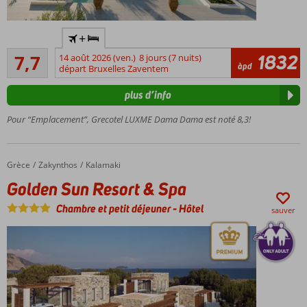
Directement
+
sur la plage
Bon
privée
1832
7,7
14 août 2026 (ven.)
8 jours (7 nuits)
15
àpd
départ Bruxelles Zaventem
Imaginez-
commentaires
vous dans
plus d’info
un monde
de luxe et
Pour “Emplacement”, Grecotel LUXME Dama Dama est noté 8,3!
de
tranquillité
Large
Grèce
Golden Sun Resort & Spa
Accueil
Zakynthos
Kalamaki
choix de
Golden Sun Resort & Spa
types de
chambres
Chambre et petit déjeuner
-
Hôtel
sauver
Vos
papilles
n'auront
que
l'embarras
du choix !
Formule