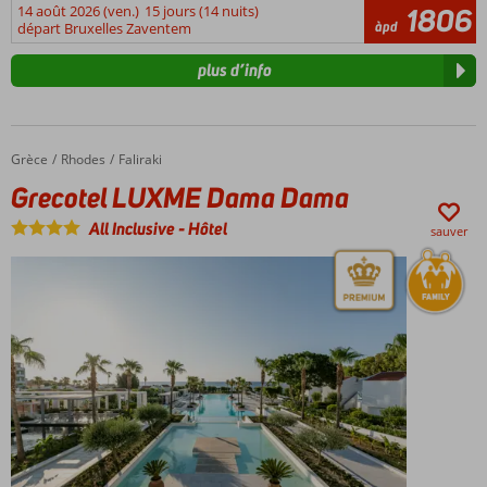
14 août 2026 (ven.)
15 jours (14 nuits)
1806
àpd
départ Bruxelles Zaventem
plus d’info
Grèce
Grecotel LUXME Dama Dama
Accueil
Rhodes
Faliraki
Grecotel LUXME Dama Dama
All Inclusive
-
Hôtel
sauver