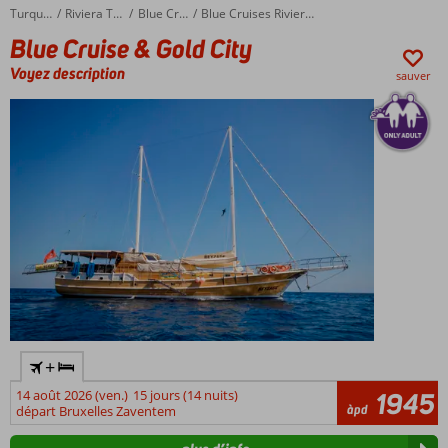
Blue Cruise & Gold City
Accueil
Turquie
Riviera Turque
Blue Cruises
Blue Cruises Riviera Turque
Blue Cruise & Gold City
Voyez description
sauver
+
14 août 2026 (ven.)
15 jours (14 nuits)
1945
àpd
départ Bruxelles Zaventem