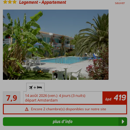
Logement
-
Appartement
sauver
À
+
environ
Bon
70 m de
419
7,9
14 août 2026 (ven.)
4 jours (3 nuits)
41
àpd
la plage
départ Amsterdam
commentaires
de
Encore 2 chambre(s) disponibles sur notre site
Potokaki
Beau
plus d’info
jardin