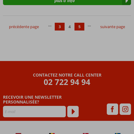
plus d’info
…
…
précédente page
3
4
5
suivante page
CONTACTEZ NOTRE CALL CENTER
02 722 94 94
RECEVOIR UNE NEWSLETTER
PERSONNALISÉE?