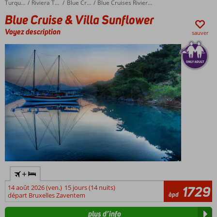
Blue Cruise & Villa Sunflower
Accueil
Turquie
Riviera Turque
Blue Cruises
Blue Cruises Riviera Turque
sable
Blue Cruise & Villa Sunflower
Piscine et
rivière
Voyez description
sauver
artificielle
Un
centre
de
spa
+
14 août 2026 (ven.)
15 jours (14 nuits)
1729
àpd
départ Bruxelles Zaventem
plus d’info