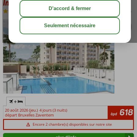
Invisa es Pla Hotel
Chambre et petit déjeuner
-
Hôtel
sauver
+
618
20 août 2026 (jeu.)
4 jours (3 nuits)
àpd
départ Bruxelles Zaventem
Encore 2 chambre(s) disponibles sur notre site