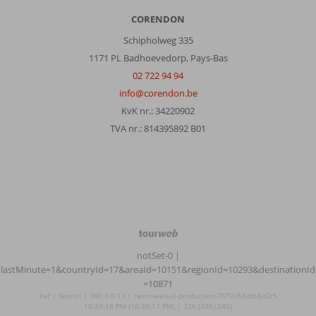
CORENDON
Schipholweg 335
1171 PL Badhoevedorp, Pays-Bas
02 722 94 94
info@corendon.be
KvK nr.: 34220902
TVA nr.: 814395892 B01
TourWeb
©
notSet-0
|
NetMatch
lastMinute=1&countryId=17&areaId=10151&regionId=10293&destinationId
=10871
bef | Search | 380.0.0.13 | netm-web-ui-production-7f756f55dd-8d2r5
10:39:18 PM (10:39:17 PM) | 326 (305|245)