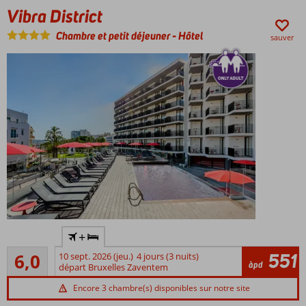
Vibra District
Chambre et petit déjeuner
-
Hôtel
sauver
Hôtel
+
adultes
Suffisant
uniquement
551
6,0
10 sept. 2026 (jeu.)
4 jours (3 nuits)
10
àpd
: âge
départ Bruxelles Zaventem
commentaires
minimum
Encore 3 chambre(s) disponibles sur notre site
18 ans