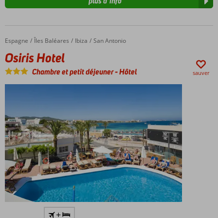
plus d’info
Espagne
Osiris Hotel
Accueil
Îles Baléares
Ibiza
San Antonio
Osiris Hotel
Chambre et petit déjeuner
-
Hôtel
sauver
Près
+
de la