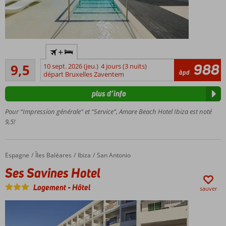
Trendy
+
adult
Très excellente
only
988
9,5
10 sept. 2026 (jeu.)
4 jours (3 nuits)
6
àpd
hotel
départ Bruxelles Zaventem
commentaires
Directement
plus d’info
sur la plage
de Cala De
Pour “Impression générale” et “Service”, Amare Beach Hotel Ibiza est noté
Bou
9,5!
La demi-
pension
également
Espagne
Ses Savines Hotel
Accueil
Îles Baléares
Ibiza
San Antonio
possible
Ses Savines Hotel
Piscine
sur le
Logement
-
Hôtel
sauver
toit
avec
vue