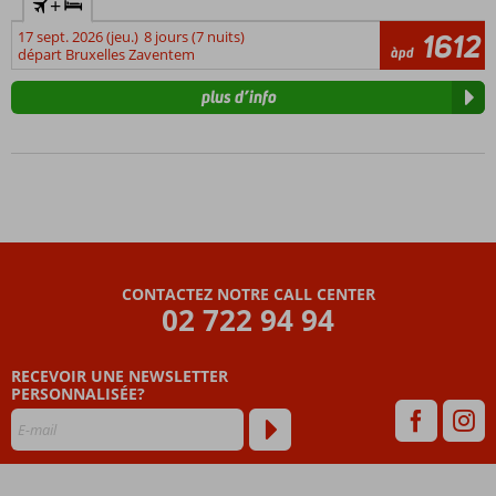
+
17 sept. 2026 (jeu.)
8 jours (7 nuits)
1612
àpd
départ Bruxelles Zaventem
plus d’info
CONTACTEZ NOTRE CALL CENTER
02 722 94 94
RECEVOIR UNE NEWSLETTER
PERSONNALISÉE?