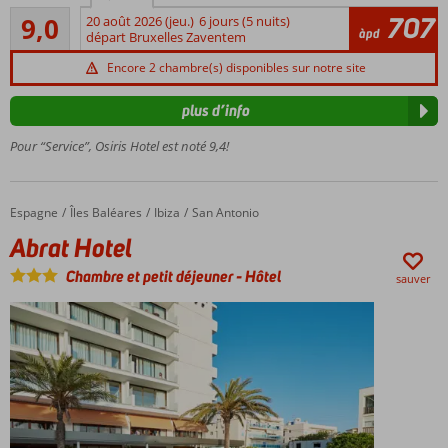
Excellente
plage
707
9,0
20 août 2026 (jeu.)
6 jours (5 nuits)
53
àpd
départ Bruxelles Zaventem
Il y a un
commentaires
boulevard
Encore 2 chambre(s) disponibles sur notre site
animé
jusqu'au
plus d’info
centre
Pour “Service”, Osiris Hotel est noté 9,4!
Détendez-
vous au
bord de la
piscine
Espagne
Abrat Hotel
Accueil
Îles Baléares
Ibiza
San Antonio
Demi-
Abrat Hotel
pension
également
Chambre et petit déjeuner
-
Hôtel
sauver
possible