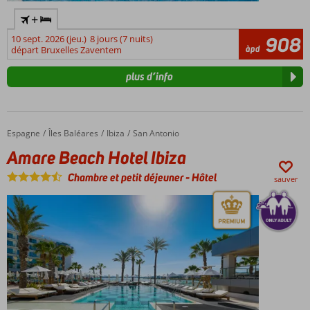
+
10 sept. 2026 (jeu.)
8 jours (7 nuits)
908
àpd
départ Bruxelles Zaventem
plus d’info
Espagne
Amare Beach Hotel Ibiza
Accueil
Îles Baléares
Ibiza
San Antonio
Amare Beach Hotel Ibiza
Chambre et petit déjeuner
-
Hôtel
sauver