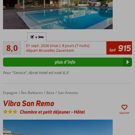
Excellent
+
rapport
Très bon
qualité-
8,0
01 sept. 2026 (mar.)
8 jours (7 nuits)
915
4
àpd
prix
départ Bruxelles Zaventem
commentaires
Emplacement
plus d’info
privilégié :
calme et
Pour “Service”, Abrat Hotel est noté 8,3!
central
À
quelques
Espagne
Vibra San Remo
Accueil
Îles Baléares
Ibiza
San Antonio
pas des
Vibra San Remo
sunset
bars les
Chambre et petit déjeuner
-
Hôtel
sauver
plus
prisés
Piscine
avec