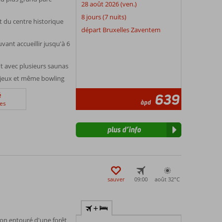
28 août 2026 (ven.)
8 jours (7 nuits)
t du centre historique
départ Bruxelles Zaventem
ant accueillir jusqu'à 6
t avec plusieurs saunas
de jeux et même bowling
é
639
àpd
es
plus d’info
sauver
09:00
août 32°
C
+
n entouré d'une forêt