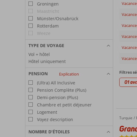
Vacances
Groningen
Maastricht
Vacance
Münster/Osnabrück
Vacance
Rotterdam
Weeze
Vacance
TYPE DE VOYAGE
Vacance
Vol + hôtel
Vacances
Hôtel uniquement
Filtres s
PENSION
Explication
01 avr
(Ultra) All Inclusive
Pension Complète (Plus)
Demi-pension (Plus)
Chambre et petit déjeuner
Logement
Turquie
Grand P
Accueil
Voyez description
Grand
NOMBRE D'ÉTOILES