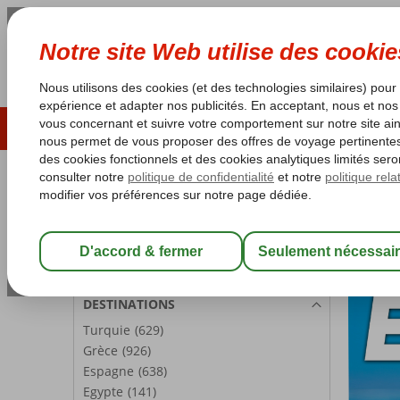
ÉTÉ 2026
LAST MINUTES
S
Les garanties de vacances
Garantie du prix le plu
PARTICIPANTS
Accueil
É
Chambre 1:
2 Personnes
Été 
Modifier les participants
DESTINATIONS
Turquie
(629)
Grèce
(926)
Espagne
(638)
Egypte
(141)