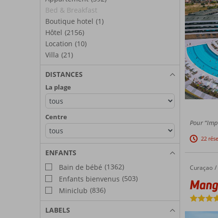
Bed & Breakfast
Boutique hotel
(1)
Hôtel
(2156)
Location
(10)
Villa
(21)
DISTANCES
La plage
Centre
Pour “Impr
22 rés
ENFANTS
(1362)
Bain de bébé
Curaçao
Mangrov
Accueil
(503)
Enfants bienvenus
Mangr
(836)
Miniclub
LABELS