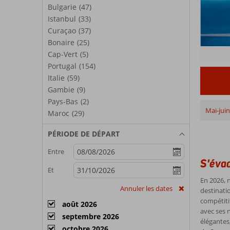
Bulgarie
(47)
Istanbul
(33)
Curaçao
(37)
Bonaire
(25)
Cap-Vert
(5)
Portugal
(154)
Italie
(59)
Gambie
(9)
Pays-Bas
(2)
Mai-juin
Maroc
(29)
PÉRIODE DE DÉPART
Entre
S'évad
Et
En 2026, 
Annuler les dates
destinati
compétitif
août 2026
avec ses n
septembre 2026
élégantes
octobre 2026