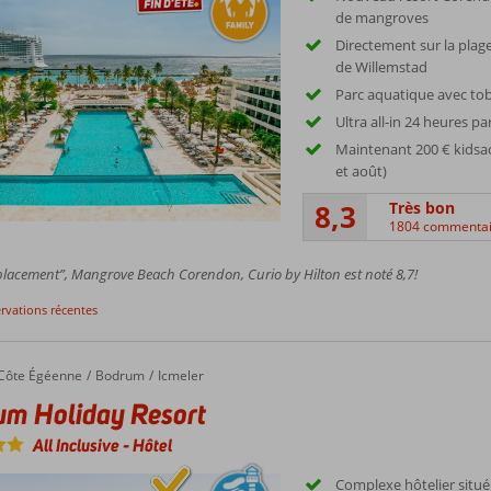
de mangroves
Directement sur la plage
de Willemstad
Parc aquatique avec to
Ultra all-in 24 heures pa
Maintenant 200 € kidsact
et août)
8,3
Très bon
1804 commentai
lacement”, Mangrove Beach Corendon, Curio by Hilton est noté 8,7!
ervations récentes
Côte Égéenne
Bodrum
Icmeler
um Holiday Resort
All Inclusive
-
Hôtel
Complexe hôtelier situ