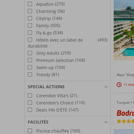
(270)
Aquafun
(56)
Charming
(144)
Citytrip
(505)
Family
(534)
Fly & go
(493)
Hôtels avec un label de
durabilité
(259)
Only Adults
(168)
Premium Selection
(104)
Swim-up
(81)
Trendy
Pour “Emp
11 rés
SPECIAL ACTIONS
(21)
Corendon Villa's
(110)
Turquie
Bodrum Holiday Resort
Accueil
Corendon's Choice
(147)
Deals FIN D'ÉTÉ
Bodr
FACILITÉS
(160)
Piscine chauffée