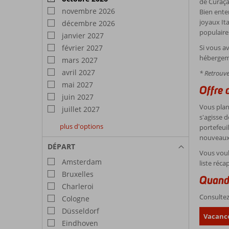
de Curaçao
novembre 2026
Bien enten
joyaux Ita
décembre 2026
populaire
janvier 2027
Si vous av
février 2027
hébergeme
mars 2027
avril 2027
* Retrouve
mai 2027
Offre
juin 2027
Vous plan
juillet 2027
s'agisse d
plus d'options
portefeui
août
septembre
octobre
nouveaux
2027
2027
2027
DÉPART
Vous voul
Amsterdam
liste réca
Bruxelles
Quand 
Charleroi
Consultez 
Cologne
Düsseldorf
Vacanc
Eindhoven