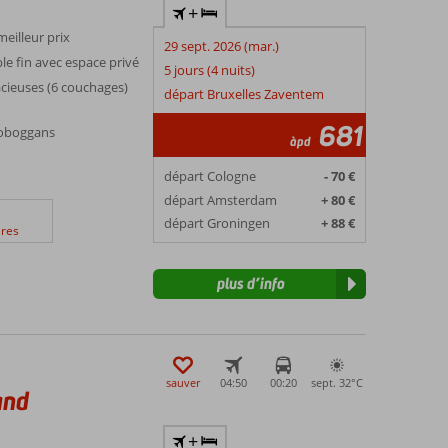
+
meilleur prix
29 sept. 2026 (mar.)
le fin avec espace privé
5 jours (4 nuits)
cieuses (6 couchages)
départ Bruxelles Zaventem
681
toboggans
àpd
départ Cologne
- 70 €
départ Amsterdam
+ 80 €
départ Groningen
+ 88 €
res
plus d’info
sauver
04:50
00:20
sept. 32°
C
and
+