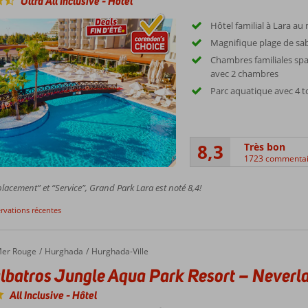
Ultra All Inclusive
-
Hôtel
Hôtel familial à Lara au 
Magnifique plage de sab
Chambres familiales spa
avec 2 chambres
Parc aquatique avec 4 
8,3
Très bon
1723 commentai
acement” et “Service”, Grand Park Lara est noté 8,4!
ervations récentes
er Rouge
Hurghada
Hurghada-Ville
lbatros Jungle Aqua Park Resort – Neverl
All Inclusive
-
Hôtel