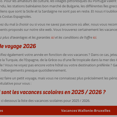
. Pour les amateurs de culture, les villages pittoresques du Portugal valent 
du, les stations balnéaires bon marché de Bulgarie, les différentes îles grecq
liens que sont la Sicile et la Sardaigne ne sont pas en reste. Et nous n'oublio
s Costas Espagnoles.
ez du mal à choisir ou si vous ne savez pas encore où aller, nous vous recom
nts proposés sur notre site web. Vous trouverez certainement les vacance
z plus d’avantages et les garanties
ici
et les conditions de l’offre
ici
.
 de voyage 2026
ifiez également votre année en fonction de vos vacances ? Dans ce cas, jetez
e la Turquie, de l'Espagne, de la Grèce ou d'une île tropicale dans la mer des
lle ! Vous ne voyez pas encore votre hôtel ou votre destination préférée ? G
 hébergements presque quotidiennement.
ez faire un petit voyage, mais vous ne connaissez plus précisément les péri
pitulative pour vous :
sont les vacances scolaires en 2025 / 2026 ?
ci dessous la liste des vacances scolaires pour 2025 / 2026.
es
Vacances Wallonie‑Bruxelles