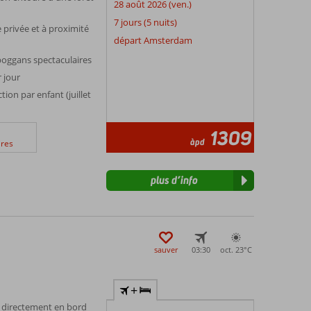
28 août 2026 (ven.)
7 jours (5 nuits)
 privée et à proximité
départ Amsterdam
boggans spectaculaires
r jour
ion par enfant (juillet
1309
àpd
res
plus d’info
sauver
03:30
oct. 23°
C
+
é directement en bord