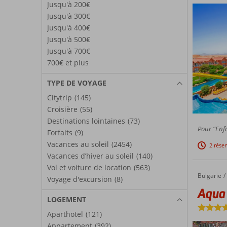
Jusqu'à 200€
Jusqu'à 300€
Jusqu'à 400€
Jusqu'à 500€
Jusqu'à 700€
700€ et plus
TYPE DE VOYAGE
Citytrip
(145)
Croisière
(55)
Destinations lointaines
(73)
Pour “Enfa
Forfaits
(9)
Vacances au soleil
(2454)
2 rése
Vacances d’hiver au soleil
(140)
Vol et voiture de location
(563)
Bulgarie
Aqua Paradise Resort
Accueil
Voyage d'excursion
(8)
Aqua 
LOGEMENT
Aparthotel
(121)
Appartement
(392)