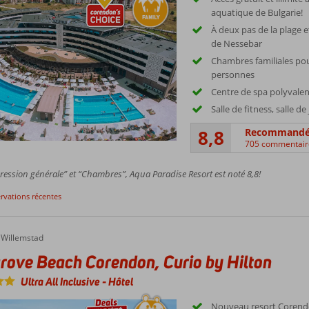
aquatique de Bulgarie!
À deux pas de la plage e
de Nessebar
Chambres familiales pouv
personnes
Centre de spa polyvalen
Salle de fitness, salle 
8,8
Recommand
705 commentair
ession générale” et “Chambres”, Aqua Paradise Resort est noté 8,8!
ervations récentes
e Beach Corendon, Curio by Hilton
Willemstad
ove Beach Corendon, Curio by Hilton
Ultra All Inclusive
-
Hôtel
Nouveau resort Corendo