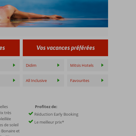
es
Vos vacances préférées
Didim
Mitsis Hotels
All Inclusive
Favourites
elles
Profitez de:
ix très
Réduction Early Booking
leillée
Le meilleur prix*
s de soleil
 Bonaire et