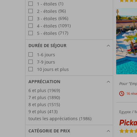
(1)
1 - étoiles
(96)
2 - étoiles
(696)
3 - étoiles
(1091)
4 - étoiles
(717)
5 - étoiles
DURÉE DE SÉJOUR
1-6 jours
7-9 jours
10 jours et plus
APPRÉCIATION
Pour “Empl
6 et plus
(1969)
16 rés
7 et plus
(1890)
8 et plus
(1515)
9 et plus
(413)
Egypte
Pickalbatros Jungle Aqua Park Resort – Neverland
Accueil
M
toutes les appréciations
(1986)
Picka
CATÉGORIE DE PRIX