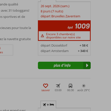
rande qualité
26 sept. 2026 (sam.)
 avec 31 toboggans!
8 jours (7 nuits)
départ Bruxelles Zaventem
s sportives et de
1009
àpd
cieuses pour toute la
Encore 3 chambre(s)
disponibles sur notre site
ez la navette gratuite
départ Düsseldorf
+ 58 €
é
départ Amsterdam
+ 340 €
es
plus d’info
sauver
03:00
00:30
août 29°
C
+
 au plus grand parc