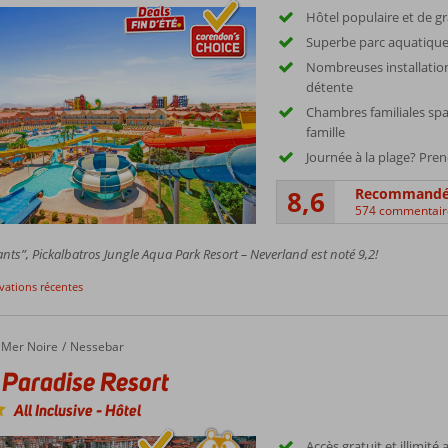
Hôtel populaire et de g
Superbe parc aquatique
Nombreuses installation
détente
Chambres familiales spa
famille
Journée à la plage? Pren
8,6
Recommand
574 commentair
nts”, Pickalbatros Jungle Aqua Park Resort – Neverland est noté 9,2!
rvations récentes
Mer Noire
Nessebar
Paradise Resort
All Inclusive
-
Hôtel
Accès gratuit et illimité