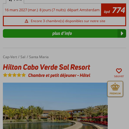
soleil.
Cap-
Corendon
Vert
774
16 mars 2027 (mar.)
8 jours (7 nuits)
départ Amsterdam
àpd
a
est
également
aussi
Encore 3 chambre(s) disponibles sur notre site
rendu
un
ce
véritable
plus d’info
paradis
paradis
des
pour
vacances
les
abordable
(kite)surfeurs.
Cap-Vert
Hilton Cabo Verde Sal Resort
Accueil
Sal
Santa Maria
!
La
Hilton Cabo Verde Sal Resort
température
agréable
Chambre et petit déjeuner
-
Hôtel
sauver
et
la
brise
marine
chaude
de
novembre
à
juin
en