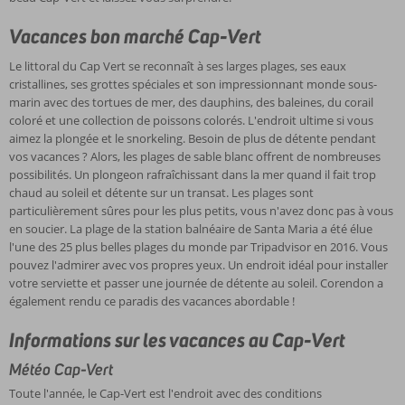
»
est
Vacances bon marché Cap-Vert
adoucie
avec
Le littoral du Cap Vert se reconnaît à ses larges plages, ses eaux
du
cristallines, ses grottes spéciales et son impressionnant monde sous-
miel.
marin avec des tortues de mer, des dauphins, des baleines, du corail
Un
coloré et une collection de poissons colorés. L'endroit ultime si vous
excellent
aimez la plongée et le snorkeling. Besoin de plus de détente pendant
apéritif
vos vacances ? Alors, les plages de sable blanc offrent de nombreuses
pour
possibilités. Un plongeon rafraîchissant dans la mer quand il fait trop
terminer
chaud au soleil et détente sur un transat. Les plages sont
votre
particulièrement sûres pour les plus petits, vous n'avez donc pas à vous
journée
en soucier. La plage de la station balnéaire de Santa Maria a été élue
au
l'une des 25 plus belles plages du monde par Tripadvisor en 2016. Vous
Cap
pouvez l'admirer avec vos propres yeux. Un endroit idéal pour installer
Vert.
votre serviette et passer une journée de détente au soleil. Corendon a
également rendu ce paradis des vacances abordable !
Informations sur les vacances au Cap-Vert
Météo Cap-Vert
Toute l'année, le Cap-Vert est l'endroit avec des conditions