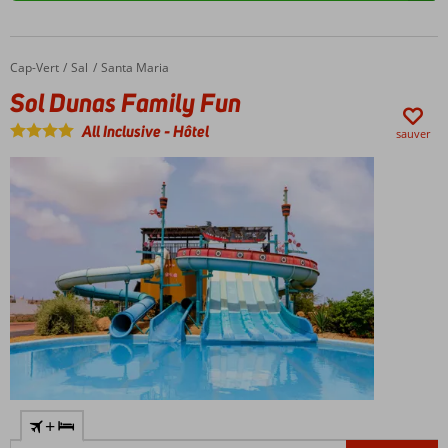
Vous
devez
absolument
goûter
Cap-Vert
Sol Dunas Family Fun
Accueil
Sal
Santa Maria
le
Sol Dunas Family Fun
plat
national
All Inclusive
-
Hôtel
sauver
«
cachupa
»
avec
des
haricots
et
du
maïs.
Terminez
la
journée
avec
la
+
boisson
capverdienne