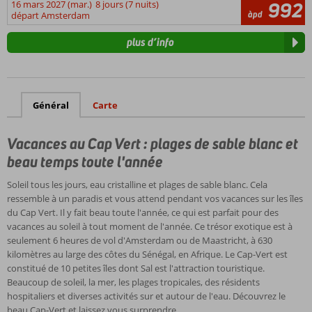
16 mars 2027 (mar.)
8 jours (7 nuits)
992
«
àpd
départ Amsterdam
grogue
»,
plus d’info
une
boisson
ressemblant
à
Général
Carte
du
gin,
distillée
Vacances au Cap Vert : plages de sable blanc et
à
beau temps toute l'année
partir
de
Soleil tous les jours, eau cristalline et plages de sable blanc. Cela
canne
ressemble à un paradis et vous attend pendant vos vacances sur les îles
à
du Cap Vert. Il y fait beau toute l'année, ce qui est parfait pour des
sucre.
vacances au soleil à tout moment de l'année. Ce trésor exotique est à
La
seulement 6 heures de vol d'Amsterdam ou de Maastricht, à 630
variante
kilomètres au large des côtes du Sénégal, en Afrique. Le Cap-Vert est
plus
constitué de 10 petites îles dont Sal est l'attraction touristique.
douce
Beaucoup de soleil, la mer, les plages tropicales, des résidents
«
hospitaliers et diverses activités sur et autour de l'eau. Découvrez le
ponche
beau Cap-Vert et laissez vous surprendre.