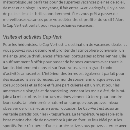
météorologiques parfaites pour de superbes vacances pleines de soleil,
de mer et de plage. En moyenne, il fait entre 24 et 29 degrés, il n'y a pas
de pluie et le soleil brille abondamment. Êtes-vous prêt à passer de
merveilleuses vacances pour vous détendre et profiter du soleil ? Alors
le Cap Vert est parfait pour vos prochaines vacances.
Visites et activités Cap-Vert
Pour les hédonistes, le Cap-Vert est la destination de vacances idéale. Ici,
vous pouvez vous détendre et profiter de l'atmosphère conviviale : un
mélange unique d'influences africaines, portugaises et brésiliennes. L'île
a suffisamment à offrir pour passer de bonnes vacances avec toute la
famille. Notamment dans et sur l'eau, vous avez un grand choix
d'activités amusantes. L'intérieur des terres est également parfait pour
des excursions aventureuses. Le monde sous-marin unique avec ses
coraux colorés et sa flore et faune particulières est un must pour les
amateurs de plongée et de snorkeling. Pendant les mois d'été, de la mi-
juin à la mi-octobre, les tortues marines viennent à terre pour pondre
leurs œufs. Un phénomène naturel unique que vous pouvez mieux
observer de loin. Si vous en avez l'occasion. Le Cap-Vert est aussi un
véritable paradis pour les (kite)surfeurs. La température agréable et la
brise marine chaude de novembre à juin en font un lieu idéal pour les
sportifs. Pour récupérer d'une journée active, vous pouvez alterner avec