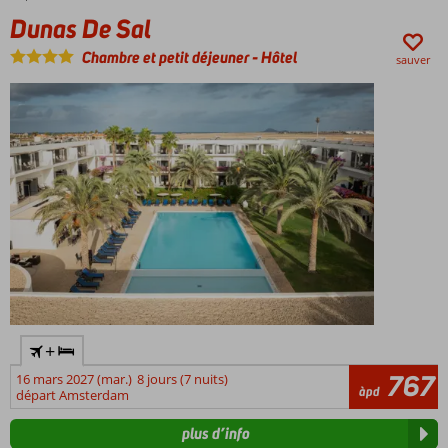
un
Dunas De Sal
Salle
safari
de
en
Chambre et petit déjeuner
-
Hôtel
sauver
fitness
jeep
Demi-
dans
pension
le
Plus ou
paysage
pension
désertique.
complète
La
Plus
cuisine
également
capverdienne
possibles!
est
délicieuse.
Riches
influences
du
Portugal,
+
du
Brésil
767
16 mars 2027 (mar.)
8 jours (7 nuits)
àpd
et
départ Amsterdam
de
plus d’info
l'Afrique.