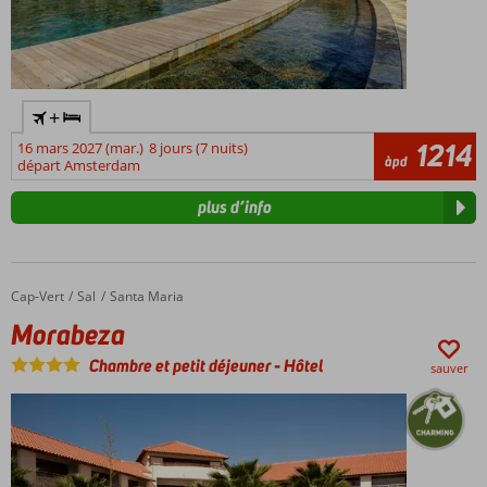
font
un
lieu
idéal
pour
+
les
1214
16 mars 2027 (mar.)
8 jours (7 nuits)
sportifs.
àpd
départ Amsterdam
Pour
récupérer
plus d’info
d'une
journée
active,
vous
Cap-Vert
Morabeza
Accueil
Sal
Santa Maria
pouvez
alterner
Morabeza
avec
Chambre et petit déjeuner
-
Hôtel
une
sauver
tranquille
promenade
en
bateau
de