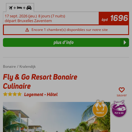
+
+
1696
17 sept. 2026 (jeu.)
8 jours (7 nuits)
àpd
départ Bruxelles Zaventem
Encore 1 chambre(s) disponibles sur notre site
plus d’info
Bonaire
Fly & Go Resort Bonaire Culinaire
Accueil
Kralendijk
Fly & Go Resort Bonaire
Culinaire
Logement
-
Hôtel
sauver