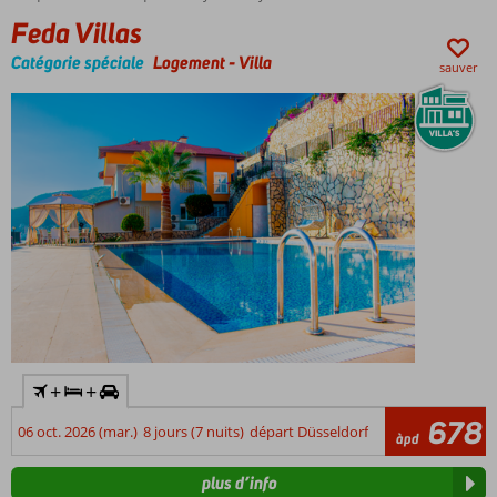
Feda Villas
Catégorie spéciale
Logement
-
Villa
sauver
+
+
678
06 oct. 2026 (mar.)
8 jours (7 nuits)
départ Düsseldorf
àpd
plus d’info