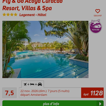
Fly & Go Acoya Curacao
Parc
Resort, Villas & Spa
aquatique
avec
Logement
-
Hôtel
sauver
toboggans
Appartements
spacieux
Voiture
+
+
de
Bon
location
7,5
22 nov. 2026 (dim.)
7 jours (5 nuits)
1128
154
àpd
incluse
départ Amsterdam
commentaires
Idéalement
plus d’info
situé pour