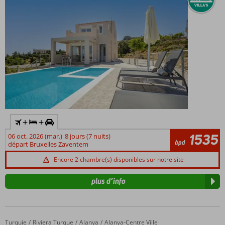
+
+
1535
06 oct. 2026 (mar.)
8 jours (7 nuits)
àpd
départ Bruxelles Zaventem
Encore 2 chambre(s) disponibles sur notre site
plus d’info
Turquie
Feda Villas
Accueil
Riviera Turque
Alanya
Alanya-Centre Ville