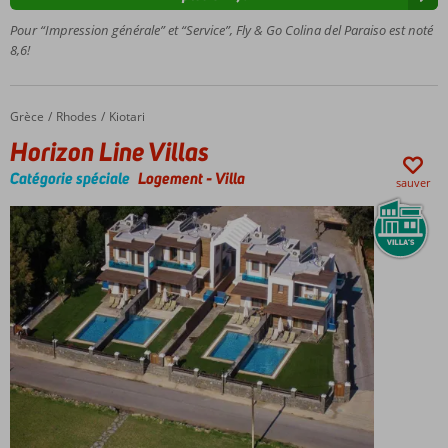
appartements
spacieux
Pour “Impression générale” et “Service”, Fly & Go Colina del Paraiso est noté
Possibilité
8,6!
de petit-
déjeuner
ou de
Grèce
Horizon Line Villas
Accueil
Rhodes
Kiotari
demi-
Horizon Line Villas
pension
Catégorie spéciale
Logement
-
Villa
sauver