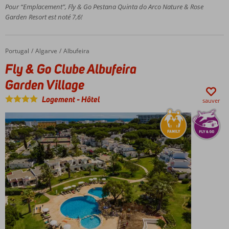
Magnifiquement
Pour “Emplacement”, Fly & Go Pestana Quinta do Arco Nature & Rose
également
situé sur la côte
Garden Resort est noté 7,6!
possible
nord
Studios
rénovés
Portugal
Fly & Go Clube Albufeira Garden Village
Accueil
Algarve
Albufeira
et villas
Fly & Go Clube Albufeira
de luxe
Demi-
Garden Village
pension
Logement
-
Hôtel
également
sauver
possible