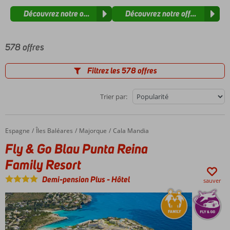
Découvrez notre offre Fly & Go
Découvrez notre offre Fly & Dri
578 offres
Filtrez les 578 offres
Trier par:
Espagne
Fly & Go Blau Punta Reina Family Resort
Accueil
Îles Baléares
Majorque
Cala Mandia
Fly & Go Blau Punta Reina
Family Resort
Demi-pension Plus
-
Hôtel
sauver