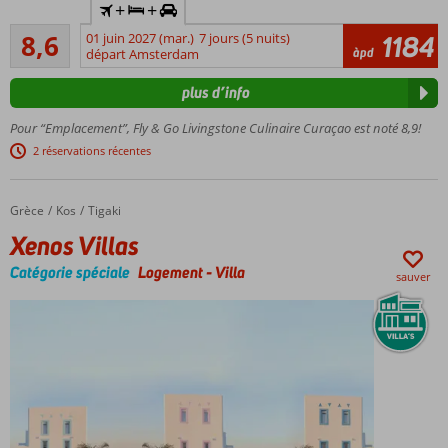
+
+
de
Recommandé
location
8,6
01 juin 2027 (mar.)
7 jours (5 nuits)
1184
852
àpd
incluse
départ Amsterdam
commentaires
Comprend
plus d’info
un menu 2
plats +
Pour “Emplacement”, Fly & Go Livingstone Culinaire Curaçao est noté 8,9!
une
2 réservations récentes
boisson à
l'Omundo,
au De
Grèce
Xenos Villas
Accueil
Kos
Tigaki
Visboer et
Xenos Villas
au Mondi
Jan Thiel !
Catégorie spéciale
Logement
-
Villa
sauver
Emplacement
idéal avec
accès gratuit
à la plage Jan
Thiel.
Ambiance
caribéenne
à la piscine