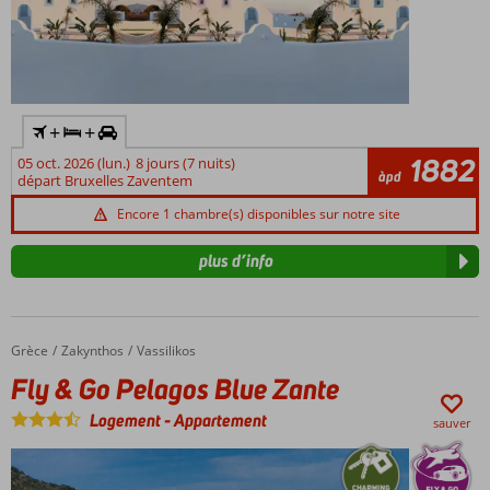
rénovée.
Recommandé
: Restaurant
italien Mondi
Jan Thiel.
Large choix
+
+
de chambres,
1882
05 oct. 2026 (lun.)
8 jours (7 nuits)
appartements
àpd
départ Bruxelles Zaventem
et villas.
Encore 1 chambre(s) disponibles sur notre site
plus d’info
Grèce
Fly & Go Pelagos Blue Zante
Accueil
Zakynthos
Vassilikos
Fly & Go Pelagos Blue Zante
Logement
-
Appartement
sauver