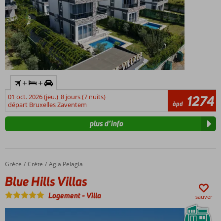
incluse
Près
de la
ville
de
Kos
et de
la
+
+
plage
Appartements
01 oct. 2026 (jeu.)
8 jours (7 nuits)
1274
àpd
départ Bruxelles Zaventem
soignés
Personnel
plus d’info
sympathique
Grèce
Blue Hills Villas
Accueil
Crète
Agia Pelagia
Blue Hills Villas
Logement
-
Villa
sauver