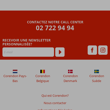
pour toute la
famille
Petit-
déjeuner
CONTACTEZ NOTRE CALL CENTER
ou demi-
02 722 94 94
pension
également
possible
RECEVOIR UNE NEWSLETTER
PERSONNALISÉE?
Corendon Pays-
Corendon
Corendon
Corendon
Bas
Belgique
Denmark
Suède
Qui est Corendon?
Nous contacter