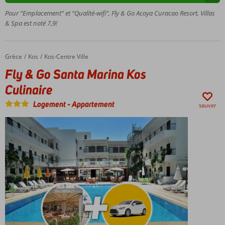
découvrir
Pour “Emplacement” et “Qualité-wifi”, Fly & Go Acoya Curacao Resort, Villas
Curaçao
& Spa est noté 7,9!
Navette
gratuite
pour la
Grèce
Fly & Go Santa Marina Kos Culinaire
Accueil
Kos
Kos-Centre Ville
plage et
Fly & Go Santa Marina Kos
Willemstad
Villas de 3
Culinaire
et 4
Logement
-
Appartement
chambres
sauver
avec
piscine
privée
Le spa et
centre de
bien-être
Acoya est
fortement
recommandé
Offre
spéciale: