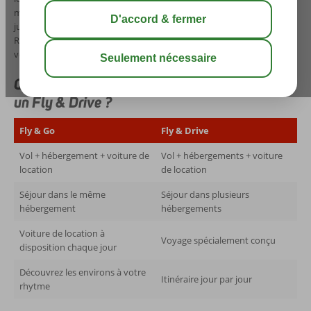
meilleur des deux mondes. Vous voyagez confortablement en avion
jusqu’à votre destination, où la voiture vous attend déjà à l’aéroport.
Rien de mieux que de découvrir vous-même les incontournables de
votre destination et de personnaliser vos vacances.
Quelle est la différence entre un Fly & Go et
un Fly & Drive ?
Fly & Go
Fly & Drive
Vol + hébergement + voiture de
Vol + hébergements + voiture
location
de location
Séjour dans le même
Séjour dans plusieurs
hébergement
hébergements
Voiture de location à
Voyage spécialement conçu
disposition chaque jour
Découvrez les environs à votre
Itinéraire jour par jour
rhytme