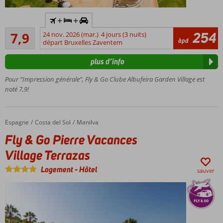
Voiture
+
+
de
Bon
location
254
7,9
24 nov. 2026 (mar.)
4 jours (3 nuits)
66
àpd
incluse
départ Bruxelles Zaventem
commentaires
Séjour
plus d’info
parfait
pour
Pour “Impression générale”, Fly & Go Clube Albufeira Garden Village est
toute
noté 7,9!
la
famille
Parc de
Espagne
Fly & Go Pierre Vacances Village Terrazas
Accueil
Costa del Sol
Manilva
vacances
Fly & Go Pierre Vacances
spacieux
Près de la
Village Terrazas
vieille ville
Logement
-
Hôtel
d'Albufeira
sauver
4 piscines
dans des
jardins
verdoyants