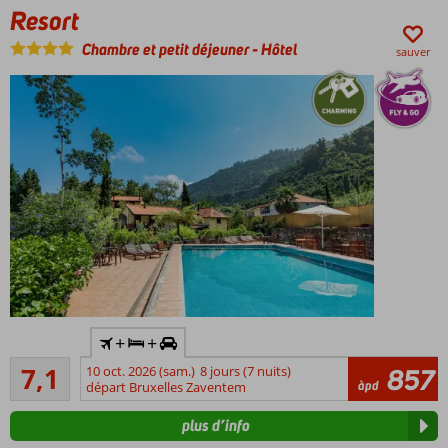
la
Resort
location
de
Chambre et petit déjeuner
-
Hôtel
sauver
voiture
cat. A
Des
appartements
et
penthouses
spacieux pour
toute la
famille
À
quelques
pas de la
plage
Y
+
+
Chambres
compris
d'hôtel
Suffisante/bon
la
7,1
10 oct. 2026 (sam.)
8 jours (7 nuits)
857
récemment
13
àpd
voiture
départ Bruxelles Zaventem
commentaires
rénovées
de
plus d’info
location
Petit-
déjeuner