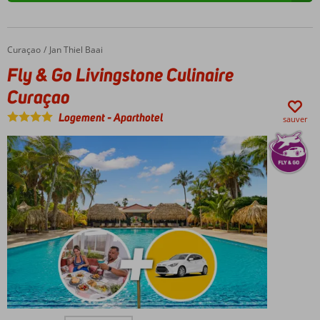
Curaçao
Fly & Go Livingstone Culinaire Curaçao
Accueil
Jan Thiel Baai
Fly & Go Livingstone Culinaire
Curaçao
Logement
-
Aparthotel
sauver
Voiture