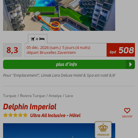
Luxe
+
et
Très bon
qualité
8,3
05 déc. 2026 (sam.)
5 jours (4 nuits)
508
131
àpd
de la
départ Bruxelles Zaventem
commentaires
chaîne
plus d’info
Limak
Mini-
Pour “Emplacement”, Limak Lara Deluxe Hotel & Spa est noté 8,9!
club
pour
les
Turquie
Delphin Imperial
Accueil
Riviera Turque
Antalya
Lara
enfants
Delphin Imperial
Parc
aquatique
Ultra All Inclusive
-
Hôtel
sauver
avec 6
toboggans