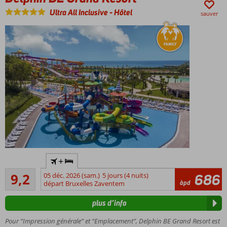
Ultra All Inclusive
-
Hôtel
sauver
Directement
+
sur la plage
Excellente
9,2
05 déc. 2026 (sam.)
5 jours (4 nuits)
686
Hôtel
165
àpd
départ Bruxelles Zaventem
familial
commentaires
idéal
plus d’info
Parc
aquatique
Pour “Impression générale” et “Emplacement”, Delphin BE Grand Resort est