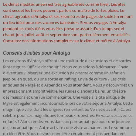
Le climat méditerranéen est très agréable été comme hiver. Les étés
sont secs et les hivers peuvent parfois connaître de fortes pluies. Le
climat agréable d'Antalya et ses kilomètres de plages de sable fin en font
un lieu idéal pour des vacances balnéaires. Si vous voyagez à Antalya
pendant les mois d'été, vous êtes presque assuré d'un temps sec et
chaud. Juin, juillet, août et septembre sont particulièrement ensoleillés.
Consultez nos informations complètes sur le
climat et météo à Antalya
.
Conseils d'initiés pour Antalya
Les environs d'Antalya offrent une multitude d'excursions et de sorties
fantastiques. Difficile de choisir ? Nous vous aidons à démarrer ! Envie
d'aventure ? Réservez une excursion palpitante comme un safari en
jeep ou en quad, ou une sortie en rafting. Envie de culture ? Les cités
antiques de Pergé et d'Aspendos vous attendent. Vous y découvrirez un
impressionnant amphithéâtre, les ruines d'anciens bains, un théâtre,
des maisons et une rue commerçante. Une visite à la cité antique de
Myre est également incontournable lors de votre séjour à Antalya. Cette
magnifique ville, dont les origines remontent au Ve siècle avant J.-C., est
célèbre pour ses magnifiques tombeaux rupestres. En vacances avec les
enfants ? Alors, rendez-vous dans un parc aquatique pour une journée
de jeux aquatiques. Autre activité : une visite au hammam. Le summum
du bien-être. Vous ne vous ennuierez certainement pas pendant vos