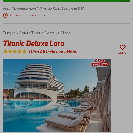
Accès
Pour “Emplacement”, Miracle Resort est noté 8,8!
direct
2 réservations récentes
à la
plage
de
Turquie
Titanic Deluxe Lara
Accueil
Riviera Turque
Antalya
Lara
sable
Titanic Deluxe Lara
fin
avec
Ultra All Inclusive
-
Hôtel
sauver
un
grand
espace
privé
4
restaurants
à la carte
pour tous
les goûts
Suites
familiales
pouvant
accueillir