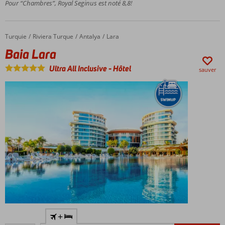
Pour “Chambres”, Royal Seginus est noté 8,8!
et luna
parc
Plusieurs
Turquie
Baia Lara
Accueil
Riviera Turque
Antalya
Lara
restaurants
Baia Lara
et bars
Chambres
Ultra All Inclusive
-
Hôtel
sauver
spacieuses
Chambres
+
spacieuses