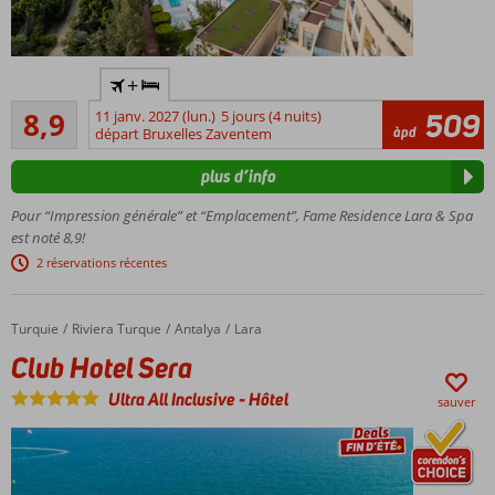
Un
+
excellent
Recommandé
rapport
8,9
11 janv. 2027 (lun.)
5 jours (4 nuits)
509
582
àpd
qualité-
départ Bruxelles Zaventem
commentaires
prix
plus d’info
depuis
des
Pour “Impression générale” et “Emplacement”, Fame Residence Lara & Spa
années
est noté 8,9!
Profitez
2 réservations récentes
d'environ
125
mètres
Turquie
Club Hotel Sera
Accueil
Riviera Turque
Antalya
Lara
de plage
Club Hotel Sera
privée
Le spa et
Ultra All Inclusive
-
Hôtel
sauver
centre de
bien-être
est
fantastique