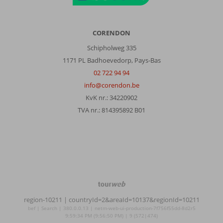
CORENDON
Schipholweg 335
1171 PL Badhoevedorp, Pays-Bas
02 722 94 94
info@corendon.be
KvK nr.: 34220902
TVA nr.: 814395892 B01
TourWeb
©
region-10211
| countryId=2&areaId=10137&regionId=10211
NetMatch
bef | Search | 380.0.0.13 | netm-web-ui-production-7f756f55dd-8d2r5
9:59:34 PM (9:56:50 PM) | 9 (572|474)