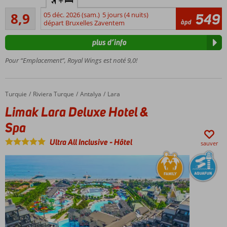
+
familial
Recommandé
8,9
05 déc. 2026 (sam.)
5 jours (4 nuits)
549
Ultra All
178
àpd
départ Bruxelles Zaventem
Inclusive
commentaires
24h sur
plus d’info
24
Equipe
Pour “Emplacement”, Royal Wings est noté 9,0!
d'animation
Funair et
Aquapark
Turquie
Limak Lara Deluxe Hotel & Spa
Accueil
Riviera Turque
Antalya
Lara
Limak Lara Deluxe Hotel &
Spa
Ultra All Inclusive
-
Hôtel
sauver