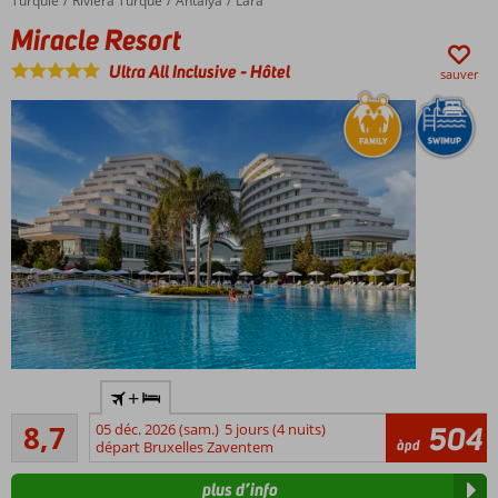
Turquie
Miracle Resort
Accueil
Riviera Turque
Antalya
Lara
privé
Miracle Resort
Chambres
familiales
Ultra All Inclusive
-
Hôtel
sauver
spacieuses
(6
couchages)
avec 2
chambres
Parc
aquatique
avec 4
toboggans
Hôtel de
+
standing
Recommandé
très prisé
8,7
05 déc. 2026 (sam.)
5 jours (4 nuits)
504
744
àpd
sur la
départ Bruxelles Zaventem
commentaires
promenade
plus d’info
de Lara