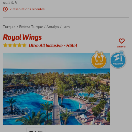
et Luna
noté 9,1!
Park
2 réservations récentes
Chambres
spacieuses
et
Turquie
Royal Wings
Accueil
Riviera Turque
Antalya
Lara
modernes
Royal Wings
Ultra All Inclusive
-
Hôtel
sauver
Hotel