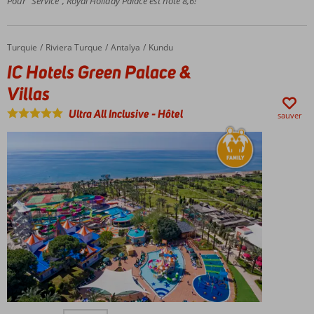
Pour “Service”, Royal Holiday Palace est noté 8,6!
à la carte
Grandes
chambres
Turquie
IC Hotels Green Palace & Villas
Accueil
Riviera Turque
Antalya
Kundu
IC Hotels Green Palace &
Villas
Ultra All Inclusive
-
Hôtel
sauver
Très bon