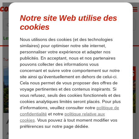
Les garanties de vacances
Turquie
Accueil
Riviera Turque
Antalya
366
àpd
Antalya
Antalya, aussi appelée la perle de la Riviera turque, est la capitale de