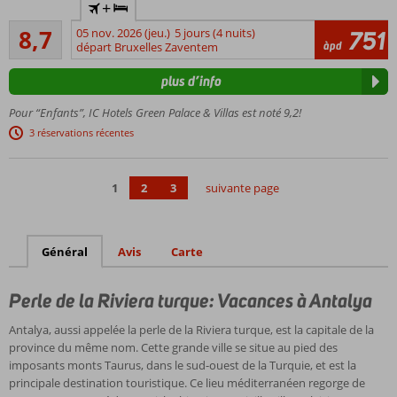
+
service et
Recommandé
personnel
8,7
05 nov. 2026 (jeu.)
5 jours (4 nuits)
751
72
àpd
amical
départ Bruxelles Zaventem
commentaires
Piscine
plus d’info
avec
toboggans
Pour “Enfants”, IC Hotels Green Palace & Villas est noté 9,2!
6
3 réservations récentes
restaurants
à-la-carte
1
2
3
suivante page
Général
Avis
Carte
Perle de la Riviera turque: Vacances à Antalya
Antalya, aussi appelée la perle de la Riviera turque, est la capitale de la
province du même nom. Cette grande ville se situe au pied des
imposants monts Taurus, dans le sud-ouest de la Turquie, et est la
principale destination touristique. Ce lieu méditerranéen regorge de