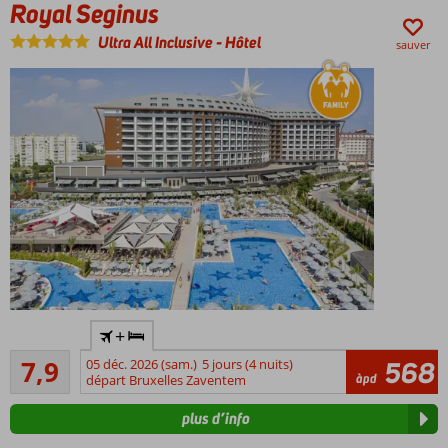
Royal Seginus
Ultra All Inclusive
-
Hôtel
sauver
Nouvel
+
hôtel
Bon
familial
7,9
05 déc. 2026 (sam.)
5 jours (4 nuits)
568
138
àpd
à la
départ Bruxelles Zaventem
commentaires
plage
plus d’info
Parc
aquatique