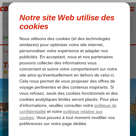
Les garanties de vacances
Turquie
Accueil
Riviera Turque
Antalya
Lara
Titanic Deluxe Lara
Titanic Deluxe Lara
Ultra All Inclusive
-
Hôtel