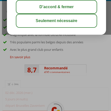
03:45
00:20
août 33°
C
share
sauver
Bel hôtel à thème, directement sur la plage
Petits et grands passeront un bon moment ici
Magnifique avec la formule Ultra All Inclusive
Très populaire parmi les belges depuis des années
Avec le plus grand club pour enfants
En savoir plus
8,7
Recommandé
430 commentaires
+
02 déc. 2026 (mer.)
5 jours (4 nuits)
départ Bruxelles Zaventem