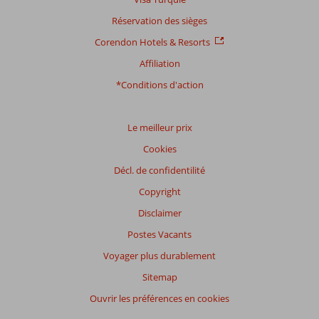
commentaires
Réservation des sièges
Corendon Hotels & Resorts
Distribution
Affiliation
des votes
Impression générale
8,7
Manger
8,4
*Conditions d'action
Emplacement
8,8
Chambres
8,0
Service
8,7
Enfants
8,7
Qualité-prix
8,0
Qualité-wifi
8,0
Le meilleur prix
Cookies
Expériences
Décl. de confidentilité
de
nos
Copyright
clients
Langue
Disclaimer
Français (17)
Postes Vacants
Filtrer
Voyager plus durablement
par
Sitemap
participants
Ouvrir les préférences en cookies
Tous