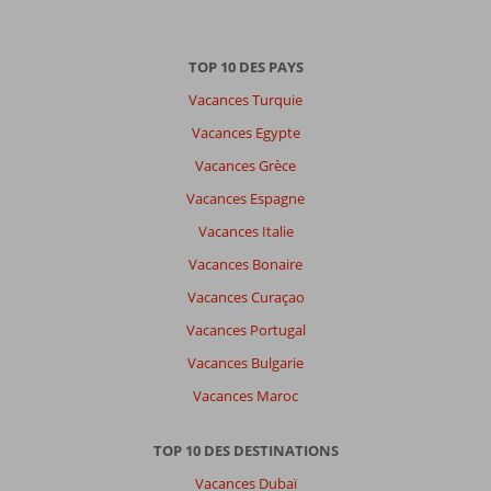
Trier
par
datum (nieuw > oud)
TOP 10 DES PAYS
Vacances Turquie
Anonyme
8,0
Vacances Egypte
Belgie
Vacances Grèce
Famille avec jeunes enfant (s)
,
30 juin 2026
Vacances Espagne
Vacances Italie
À
Vacances Bonaire
propos
Vacances Curaçao
de
Lara:
Vacances Portugal
Antalya
Vacances Bulgarie
est
Vacances Maroc
une
ville
magnifique
TOP 10 DES DESTINATIONS
ainsi
Vacances Dubaï
que