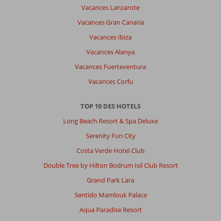
...etc
Vacances Lanzarote
mise
Vacances Gran Canaria
appart
que
Vacances Ibiza
les
Vacances Alanya
gens
font
Vacances Fuerteventura
n'importe
Vacances Corfu
quoi
avec
les
TOP 10 DES HOTELS
transat
Long Beach Resort & Spa Deluxe
et
la
Serenity Fun City
direction
Costa Verde Hotel Club
de
l'hôtel
Double Tree by Hilton Bodrum Isil Club Resort
laisse
Grand Park Lara
faire,
les
Sentido Mamlouk Palace
gens
Aqua Paradise Resort
mette