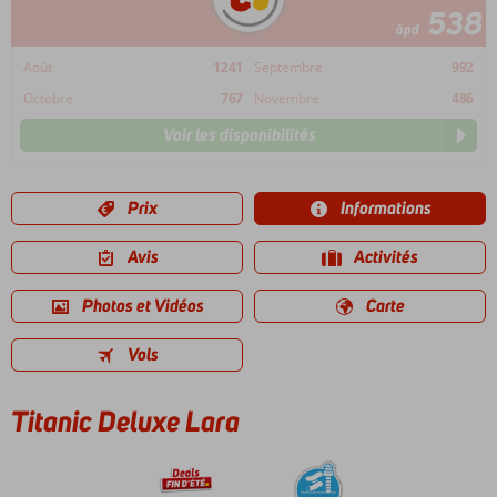
538
àpd
Août
1241
Septembre
992
Octobre
767
Novembre
486
Voir les disponibilités
Prix
Informations
Avis
Activités
Photos et Vidéos
Carte
Vols
Titanic Deluxe Lara