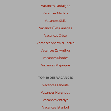
lara
Vacances Sardaigne
pour
Vacances Madère
profiter
de
Vacances Sicile
la
Vacances Îles Canaries
plage.
Vacances Crète
À
Vacances Sharm el Sheikh
propos
de
Vacances Zakynthos
Titanic
Vacances Rhodes
Deluxe
Lara:
Vacances Majorque
l'hôtel
est
TOP 10 DES VACANCES
très
bien
Vacances Tenerife
en
Vacances Hurghada
générale
nourritures,
Vacances Antalya
activités,
Vacances Istanbul
service