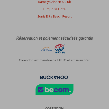
des
Kamelya Aishen K Club
essuies
Turquoise Hotel
qui
ne
Sunis Elita Beach Resort
sont
pas
de
l'hôtel
Réservation et paiement sécurisés garantis
sur
les
transats
et
la
Corendon est membre de l'ABTO et affilié au SGR.
direction
ne
dit
rien
et
sa
peut
causer
un
manque
CORENDON