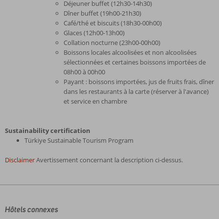
Déjeuner buffet (12h30-14h30)
Dîner buffet (19h00-21h30)
Café/thé et biscuits (18h30-00h00)
Glaces (12h00-13h00)
Collation nocturne (23h00-00h00)
Boissons locales alcoolisées et non alcoolisées
sélectionnées et certaines boissons importées de
08h00 à 00h00
Payant : boissons importées, jus de fruits frais, dîner
dans les restaurants à la carte (réserver à l'avance)
et service en chambre
Sustainability certification
Türkiye Sustainable Tourism Program
Disclaimer
Avertissement concernant la description ci-dessus.
Les
commentaires
sont
écrits
Hôtels connexes
par