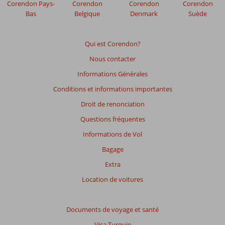
affichés
Corendon Pays-
Corendon
Corendon
Corendon
afin
Bas
Belgique
Denmark
Suède
de
garantir
la
Qui est Corendon?
pertinence
Nous contacter
des
avis
Informations Générales
présentés.
Conditions et informations importantes
En
savoir
Droit de renonciation
plus
Questions fréquentes
sur
nos
Informations de Vol
avis.
Bagage
Extra
Note
totale
Location de voitures
Basé
sur:
Documents de voyage et santé
430
Visa Turquie