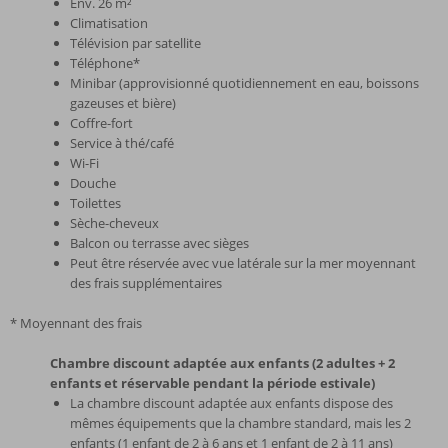
Env. 26 m²
Climatisation
Télévision par satellite
Téléphone*
Minibar (approvisionné quotidiennement en eau, boissons
gazeuses et bière)
Coffre-fort
Service à thé/café
Wi-Fi
Douche
Toilettes
Sèche-cheveux
Balcon ou terrasse avec sièges
Peut être réservée avec vue latérale sur la mer moyennant
des frais supplémentaires
* Moyennant des frais
Chambre discount adaptée aux enfants (2 adultes + 2
enfants et réservable pendant la période estivale)
La chambre discount adaptée aux enfants dispose des
mêmes équipements que la chambre standard, mais les 2
enfants (1 enfant de 2 à 6 ans et 1 enfant de 2 à 11 ans)