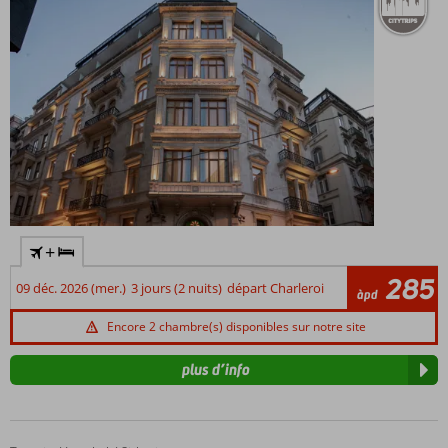
+
285
09 déc. 2026 (mer.)
3 jours (2 nuits)
départ Charleroi
àpd
Encore 2 chambre(s) disponibles sur notre site
plus d’info