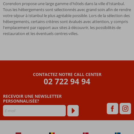
Corendon propose une large gamme d'hôtels dans la ville d'Istanbul.
Tous les hébergements sont sélectionnés avec grand soin afin de rendre
votre séjour à Istanbul le plus agréable possible. Lors de la sélection des
hébergements, certains critères sont évalués avec attention, y compris
l'emplacement par rapport aux sites à découvrir, les possibilités de
restauration et les éventuels centres-villes.
CONTACTEZ NOTRE CALL CENTER
02 722 94 94
RECEVOIR UNE NEWSLETTER
PERSONNALISÉE?