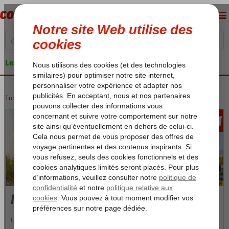
Les garanties de vacances
Turquie
Accueil
Istanbul
231
àpd
Istanbul
Un citytrip à Istanbul vous offre la possibilité de découvrir cette