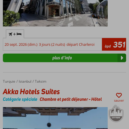
+
351
20 sept. 2026 (dim.)
3 jours (2 nuits)
départ Charleroi
àpd
plus d’info
Turquie
Akka Hotels Suites
Accueil
Istanbul
Taksim
Akka Hotels Suites
Catégorie spéciale
Chambre et petit déjeuner
-
Hôtel
sauver