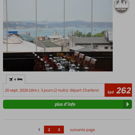
également
disponibles
Restaurant
à la carte
avec de
délicieux
plats turcs
+
262
20 sept. 2026 (dim.)
3 jours (2 nuits)
départ Charleroi
àpd
plus d’info
1
2
3
suivante page