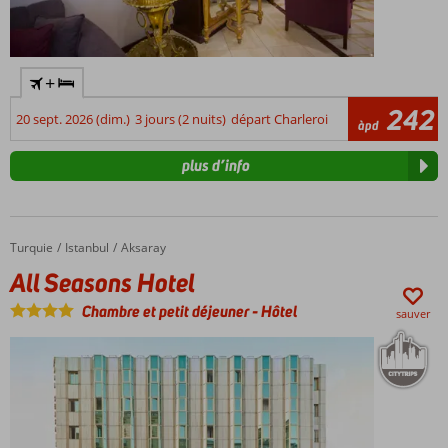
+
242
20 sept. 2026 (dim.)
3 jours (2 nuits)
départ Charleroi
àpd
plus d’info
Turquie
All Seasons Hotel
Accueil
Istanbul
Aksaray
All Seasons Hotel
Chambre et petit déjeuner
-
Hôtel
sauver