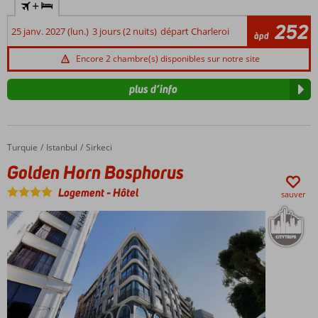
+
252
25 janv. 2027 (lun.)
3 jours (2 nuits)
départ Charleroi
àpd
Encore 2 chambre(s) disponibles sur notre site
plus d’info
Turquie
Golden Horn Bosphorus
Accueil
Istanbul
Sirkeci
Golden Horn Bosphorus
Logement
-
Hôtel
sauver