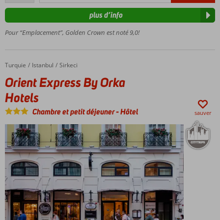
commentaires
facilement
plus d’info
accessibles
Wifi
Pour “Emplacement”, Golden Crown est noté 9,0!
gratuit
dans la
chambre
Turquie
Orient Express By Orka Hotels
Accueil
Istanbul
Sirkeci
Orient Express By Orka
Hotels
Chambre et petit déjeuner
-
Hôtel
sauver