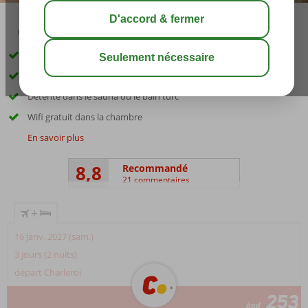
03:00
août 31°
C
share
sauver
Situé dans le quartier de Sultanahmet
Réservoir d'eau souterrain authentique
Détente dans le sauna ou le bain turc
Wifi gratuit dans la chambre
En savoir plus
8,8
Recommandé
21 commentaires
+
16 janv. 2027 (sam.)
3 jours (2 nuits)
départ Charleroi
253
àpd