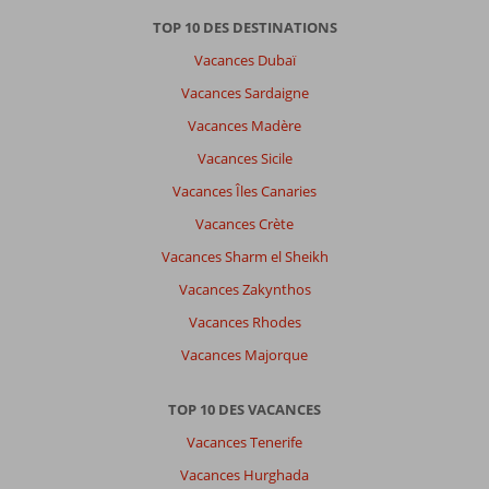
de
TOP 10 DES DESTINATIONS
belles
Vacances Dubaï
mosquées
,
Vacances Sardaigne
beaucoup
Vacances Madère
d
endroit
Vacances Sicile
à
Vacances Îles Canaries
visiter
Vacances Crète
À
Vacances Sharm el Sheikh
propos
de
Vacances Zakynthos
Grand
Vacances Rhodes
Yavuz
De
Vacances Majorque
Luxe:
Grand
TOP 10 DES VACANCES
yavuz
de
Vacances Tenerife
luxe
Vacances Hurghada
est