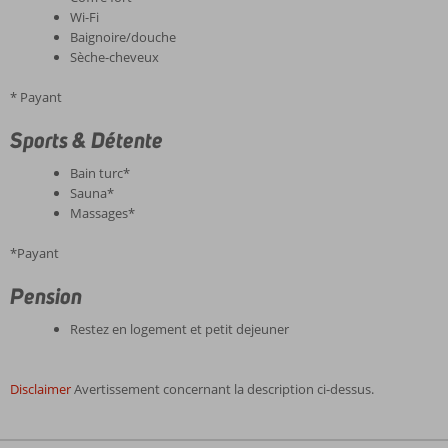
Wi-Fi
Baignoire/douche
Sèche-cheveux
* Payant
Sports & Détente
Bain turc*
Sauna*
Massages*
*Payant
Pension
Restez en logement et petit dejeuner
Disclaimer
Avertissement concernant la description ci-dessus.
Les