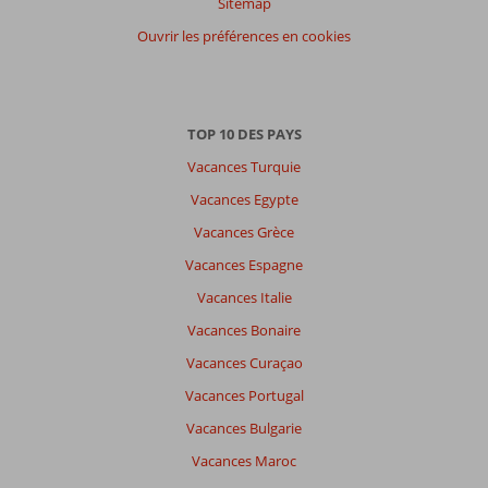
Sitemap
par
participants
Ouvrir les préférences en cookies
Tous
Trier
par
TOP 10 DES PAYS
datum (nieuw > oud)
Vacances Turquie
Vacances Egypte
Najette
10
Vacances Grèce
Belgie
Famille avec jeunes enfant (s)
Vacances Espagne
,
18 mai 2023
Vacances Italie
Vacances Bonaire
À
Vacances Curaçao
propos
de
Vacances Portugal
Sultanahmet:
Vacances Bulgarie
Superbe
Vacances Maroc
endroit
avec