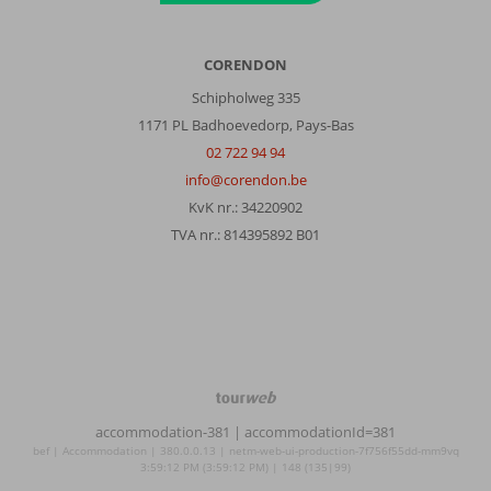
CORENDON
Schipholweg 335
1171 PL Badhoevedorp, Pays-Bas
02 722 94 94
info@corendon.be
KvK nr.: 34220902
TVA nr.: 814395892 B01
TourWeb
©
accommodation-381
| accommodationId=381
NetMatch
bef | Accommodation | 380.0.0.13 | netm-web-ui-production-7f756f55dd-mm9vq
3:59:12 PM (3:59:12 PM) | 148 (135|99)