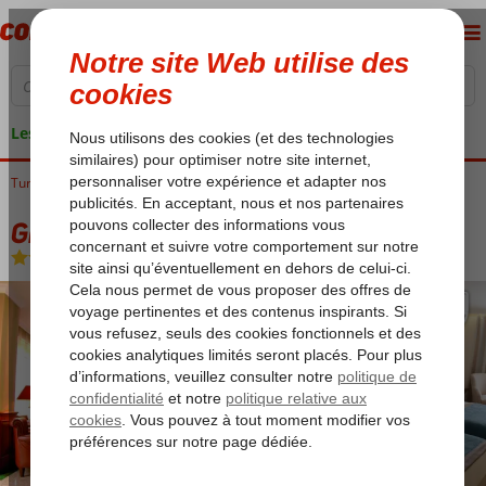
Les garanties de vacances
Turquie
Accueil
Istanbul
Sultanahmet
Grand Yavuz De Luxe
Grand Yavuz De Luxe
Chambre et petit déjeuner
-
Hôtel