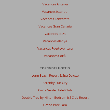
un
Vacances Antalya
hôtel
Vacances Istanbul
magnifique
avec
Vacances Lanzarote
un
Vacances Gran Canaria
personnel
très
Vacances Ibiza
gentil.
Vacances Alanya
Impression générale
10
Manger
10
Vacances Fuerteventura
Emplacement
10
Chambres
10
Vacances Corfu
Service
10
Enfants
10
Qualité-prix
7
Qualité-wifi
10
TOP 10 DES HOTELS
Long Beach Resort & Spa Deluxe
Serenity Fun City
Costa Verde Hotel Club
Double Tree by Hilton Bodrum Isil Club Resort
Grand Park Lara