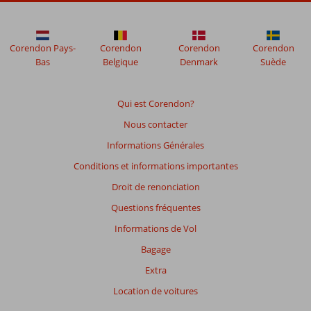
mois
ne
sont
plus
Corendon Pays-
Corendon
Corendon
Corendon
affichés
Bas
Belgique
Denmark
Suède
afin
de
garantir
Qui est Corendon?
la
Nous contacter
pertinence
des
Informations Générales
avis
Conditions et informations importantes
présentés.
En
Droit de renonciation
savoir
Questions fréquentes
plus
sur
Informations de Vol
nos
Bagage
avis.
Extra
Note
Location de voitures
totale