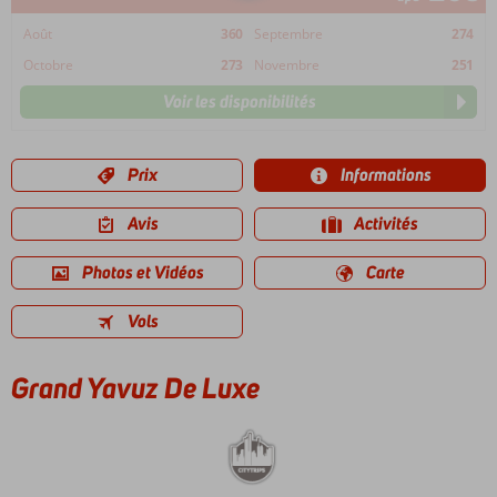
Août
360
Septembre
274
Octobre
273
Novembre
251
Voir les disponibilités
Prix
Informations
Avis
Activités
Photos et Vidéos
Carte
Vols
Grand Yavuz De Luxe