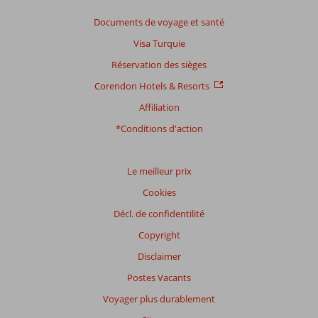
Basé
Documents de voyage et santé
sur:
Visa Turquie
21
commentaires
Réservation des sièges
Corendon Hotels & Resorts
Affiliation
Distribution
des votes
*Conditions d'action
Impression générale
8,8
Manger
8,7
Emplacement
9,2
Chambres
8,1
Service
9,2
Enfants
6,8
Le meilleur prix
Qualité-prix
8,5
Qualité-wifi
7,9
Cookies
Décl. de confidentilité
Expériences
de
Copyright
nos
clients
Disclaimer
Langue
Postes Vacants
Français (1)
Voyager plus durablement
Filtrer