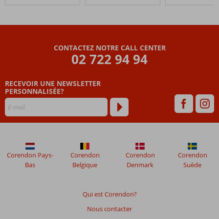
Costa
Verde
Hotel
Club
CONTACTEZ NOTRE CALL CENTER
Les
02 722 94 94
avis
datant
RECEVOIR UNE NEWSLETTER
de
PERSONNALISÉE?
plus
de
48
mois
ne
sont
plus
Corendon Pays-
Corendon
Corendon
Corendon
affichés
Bas
Belgique
Denmark
Suède
afin
de
garantir
Qui est Corendon?
la
Nous contacter
pertinence