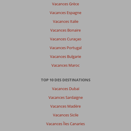
Vacances Grèce
n'y
a
Vacances Espagne
pas
Vacances Italie
de
commentaires
Vacances Bonaire
en
Vacances Curaçao
français,
choisissez
Vacances Portugal
une
Vacances Bulgarie
autre
langue
Vacances Maroc
ici
TOP 10 DES DESTINATIONS
Vacances Dubaï
Vacances Sardaigne
Vacances Madère
Vacances Sicile
Vacances Îles Canaries