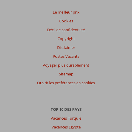
Emplacement
6,1
Chambres
7,1
Service
7,1
Enfants
7,5
Le meilleur prix
Qualité-prix
7,1
Qualité-wifi
5,7
Cookies
Décl. de confidentilité
Expériences
de
Copyright
nos
clients
Disclaimer
Langue
Postes Vacants
Français (0)
Voyager plus durablement
Filtrer
Sitemap
par
participants
Ouvrir les préférences en cookies
Tous
Trier
par
TOP 10 DES PAYS
datum (nieuw > oud)
Vacances Turquie
Vacances Egypte
Il