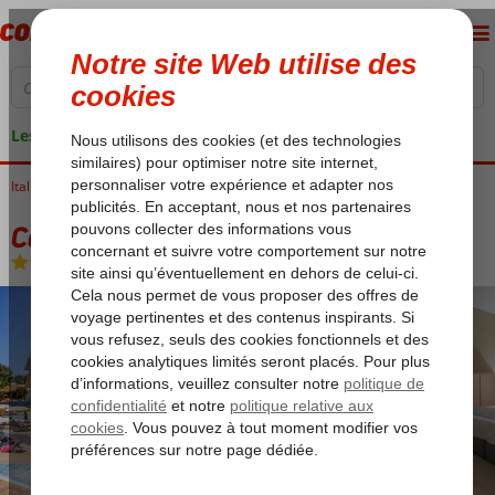
Les garanties de vacances
Italie
Accueil
Sicile
Cefalù
Costa Verde Hotel Club
Costa Verde Hotel Club
Demi-pension
-
Hôtel