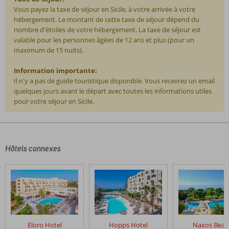
Vous payez la taxe de séjour en Sicile, à votre arrivée à votre
hébergement. Le montant de cette taxe de séjour dépend du
nombre d'étoiles de votre hébergement. La taxe de séjour est
valable pour les personnes âgées de 12 ans et plus (pour un
maximum de 15 nuits).
Information importante:
Il n'y a pas de guide touristique disponible. Vous recevrez un email
quelques jours avant le départ avec toutes les informations utiles
pour votre séjour en Sicile.
Les
commentaires
sont
écrits
Hôtels connexes
par
nos
clients
après
leur
séjour
dans
Eloro Hotel
Hopps Hotel
Naxos Beac