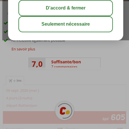
03:00
août 26°
C
share
sauver
Service de navette gratuit pour rejoindre la plage
Un parc aquatique avec toboggans
All inclusive également possible
En savoir plus
7,0
Suffisante/bon
7 commentaires
+
09 sept. 2026 (mer.)
4 jours (3 nuits)
départ Rotterdam
605
àpd