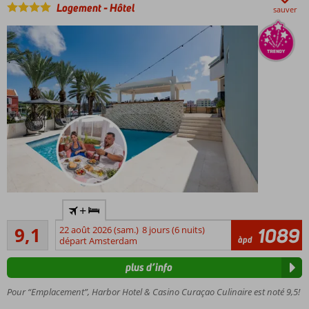
Logement
-
Hôtel
commercial
sauver
Cita de
l'autre côté
de la rue
Piscine
chauffée
en hiver
Hôtel
+
branché au
Excellente
cœur
9,1
22 août 2026 (sam.)
8 jours (6 nuits)
1089
146
àpd
d'Otrobanda
départ Amsterdam
commentaires
Comprend
plus d’info
un menu 2
plats +
Pour “Emplacement”, Harbor Hotel & Casino Curaçao Culinaire est noté 9,5!
une