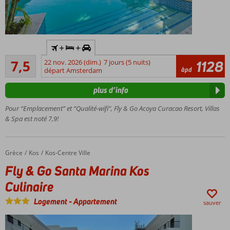
Voiture
+
+
de
Bon
location
7,5
22 nov. 2026 (dim.)
7 jours (5 nuits)
1128
154
àpd
incluse
départ Amsterdam
commentaires
Idéalement
plus d’info
situé pour
découvrir
Pour “Emplacement” et “Qualité-wifi”, Fly & Go Acoya Curacao Resort, Villas
Curaçao
& Spa est noté 7,9!
Navette
gratuite
pour la
Grèce
Fly & Go Santa Marina Kos Culinaire
Accueil
Kos
Kos-Centre Ville
plage et
Fly & Go Santa Marina Kos
Willemstad
Villas de 3
Culinaire
et 4
Logement
-
Appartement
chambres
sauver
avec
piscine