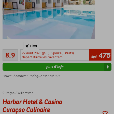
est
fantastique!
Petit
déjeuner
également
possible
Hébergement
+
réservé aux
Recommandé
adultes; l'âge
8,9
27 août 2026 (jeu.)
6 jours (5 nuits)
475
160
àpd
minimum est
départ Bruxelles Zaventem
commentaires
de 18 ans
plus d’info
Situé
à
Pour “Chambres”, Todoque est noté 9,2!
Playa
del
Ingles
Curaçao
Harbor Hotel & Casino Curaçao Culinaire
Accueil
Willemstad
Complexe
Harbor Hotel & Casino
à petite
échelle
Curaçao Culinaire
Centre