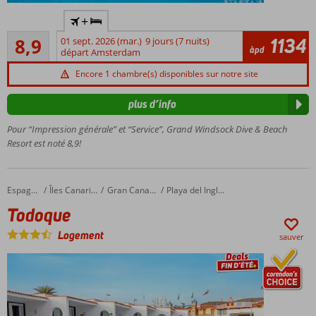
Idéal pour
grâce au
+
les
concept
Recommandé
amateurs
d'hôtel-
1134
8,9
01 sept. 2026 (mar.)
9 jours (7 nuits)
45
àpd
de
départ Amsterdam
école, avec
commentaires
plongée
des
Encore 1 chambre(s) disponibles sur notre site
et de
étudiants
snorkeling
et un
plus d’info
personnel
A
accueillants
proximité
Pour “Impression générale” et “Service”, Grand Windsock Dive & Beach
de la
Petit-
Resort est noté 8,9!
plage
déjeuner
Bachelor
également
Beach
disponible
Todoque
Accueil
Espagne
Îles Canaries
Gran Canaria
Playa del Ingles
Appartements,
Todoque
penthouses et
villas de luxe
Logement
sauver
avec piscine
privée
Le Grand
Windsock
Ocean Club