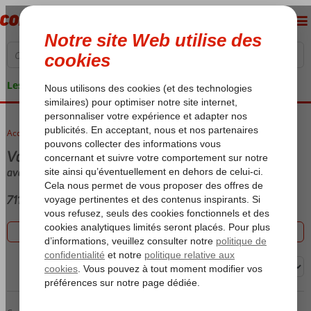
Les garanties de vacances
Accueil
voyages
Voyages
avec Logement
711 offres
Filtrez les 711 offres
Trier par: