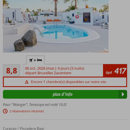
Hébergement
+
réservé aux
Recommandé
adultes; l'âge
8,8
06 oct. 2026 (mar.)
6 jours (5 nuits)
417
130
àpd
minimum est
départ Bruxelles Zaventem
commentaires
de 18 ans
Encore 1 chambre(s) disponibles sur notre site
Complexe
à petite
plus d’info
échelle
Pour “Manger”, Tenesoya est noté 10,0!
A
quelques
2 réservations récentes
pas de la
plage
Curaçao
Parasasa Hotel
Accueil
Piscadera Baai
Situé