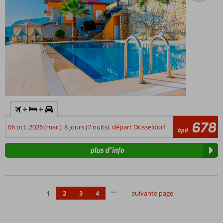
+
+
678
06 oct. 2026 (mar.)
8 jours (7 nuits)
départ Düsseldorf
àpd
plus d’info
…
1
2
3
4
suivante page