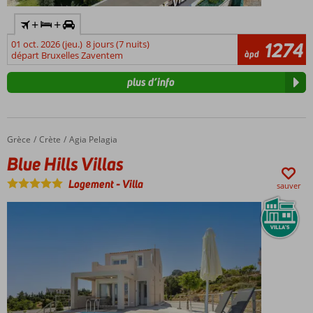
+
+
01 oct. 2026 (jeu.)
8 jours (7 nuits)
1274
àpd
départ Bruxelles Zaventem
plus d’info
Grèce
Blue Hills Villas
Accueil
Crète
Agia Pelagia
Blue Hills Villas
Logement
-
Villa
sauver