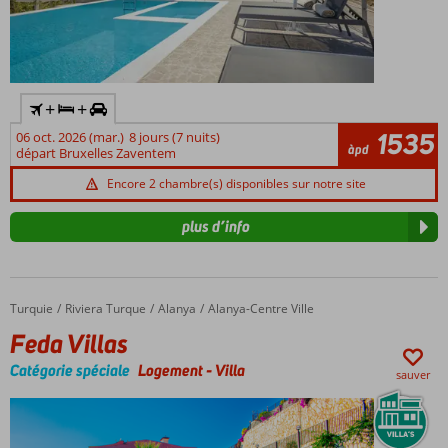
+
+
1535
06 oct. 2026 (mar.)
8 jours (7 nuits)
àpd
départ Bruxelles Zaventem
Encore 2 chambre(s) disponibles sur notre site
plus d’info
Turquie
Feda Villas
Accueil
Riviera Turque
Alanya
Alanya-Centre Ville
Feda Villas
Catégorie spéciale
Logement
-
Villa
sauver