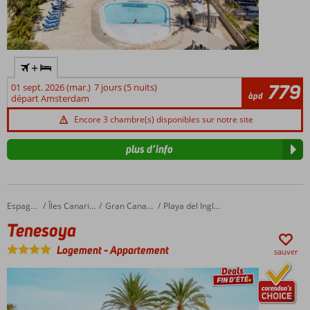
Grand choix
de chambres,
appartements
et villas
+
Formule
779
01 sept. 2026 (mar.)
7 jours (5 nuits)
chambre
àpd
départ Amsterdam
d’hôtes ou
demi-
Encore 3 chambre(s) disponibles sur notre site
pension
également
plus d’info
disponible
Tenesoya
Accueil
Espagne
Îles Canaries
Gran Canaria
Playa del Ingles
Tenesoya
Logement
-
Appartement
sauver