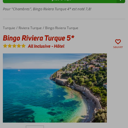
découvrirez
l'hôtel sur
Pour “Chambres”, Bingo Riviera Turque 4* est noté 7,8!
place
Turquie
Bingo Riviera Turque 5*
Accueil
Riviera Turque
Bingo Riviera Turque
Bingo Riviera Turque 5*
All Inclusive
-
Hôtel
sauver
Sur la