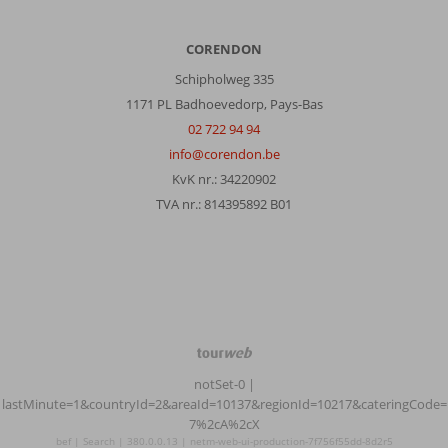
CORENDON
Schipholweg 335
1171 PL Badhoevedorp, Pays-Bas
02 722 94 94
info@corendon.be
KvK nr.: 34220902
TVA nr.: 814395892 B01
TourWeb
©
notSet-0
|
NetMatch
lastMinute=1&countryId=2&areaId=10137&regionId=10217&cateringCode=
7%2cA%2cX
bef | Search | 380.0.0.13 | netm-web-ui-production-7f756f55dd-8d2r5