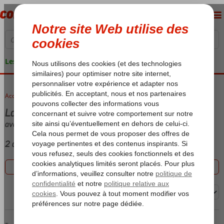
Les garanties de vacances
Accueil
voyages
Last minute Bingo Riviera Turque
avec (Ultra) All Inclusive
2 offres
Filtrez les 2 offres
Trier par: