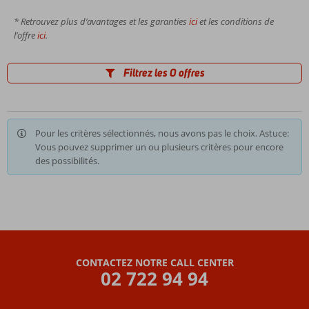
* Retrouvez plus d’avantages et les garanties
ici
et les conditions de
l’offre
ici
.
Filtrez les 0 offres
Pour les critères sélectionnés, nous avons pas le choix. Astuce:
Vous pouvez supprimer un ou plusieurs critères pour encore
des possibilités.
CONTACTEZ NOTRE CALL CENTER
02 722 94 94