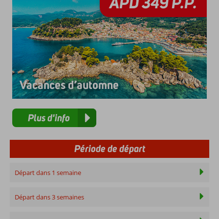
ÀPD
349
P.P.
Vacances d’automne
Plus d'info
Période de départ
Départ dans 1 semaine
Départ dans 3 semaines