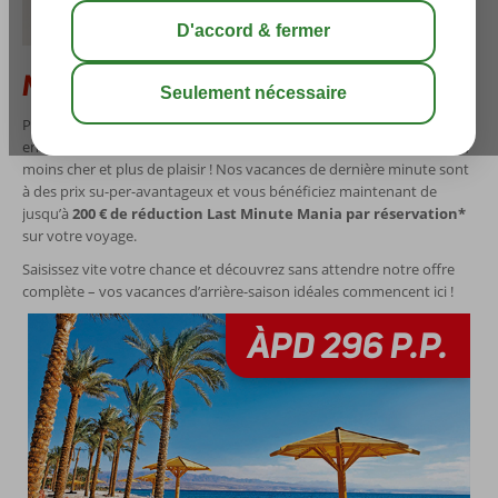
Nos Offres Last Minute Mania
Prolongez votre été avec nos Offres Last Minute Mania et profitez
encore un peu du soleil en
octobre ou novembre
. Moins de stress,
moins cher et plus de plaisir ! Nos vacances de dernière minute sont
à des prix su-per-avantageux et vous bénéficiez maintenant de
jusqu’à
200 € de réduction Last Minute Mania par réservation*
sur votre voyage.
Saisissez vite votre chance et découvrez sans attendre notre offre
complète – vos vacances d’arrière-saison idéales commencent ici !
ÀPD
296
P.P.