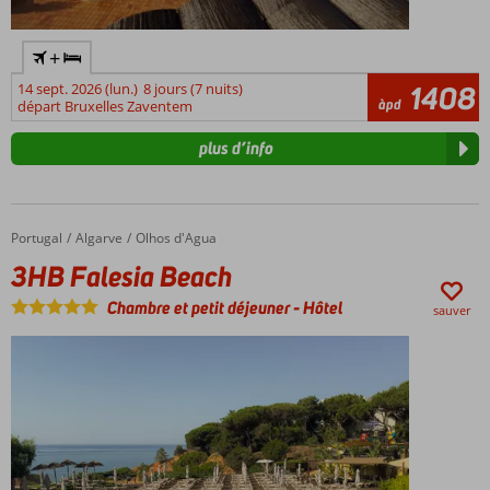
+
14 sept. 2026 (lun.)
8 jours (7 nuits)
1408
àpd
départ Bruxelles Zaventem
plus d’info
Portugal
3HB Falesia Beach
Accueil
Algarve
Olhos d'Agua
3HB Falesia Beach
Chambre et petit déjeuner
-
Hôtel
sauver