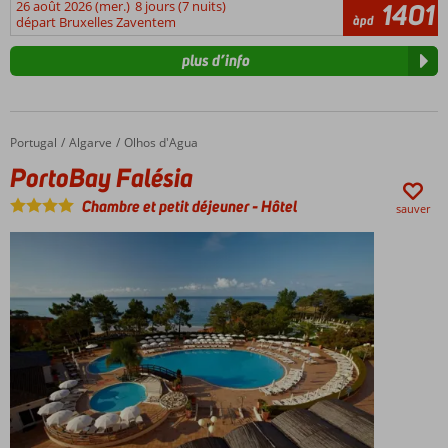
26 août 2026 (mer.)
8 jours (7 nuits)
1401
àpd
départ Bruxelles Zaventem
plus d’info
Portugal
PortoBay Falésia
Accueil
Algarve
Olhos d'Agua
PortoBay Falésia
Chambre et petit déjeuner
-
Hôtel
sauver