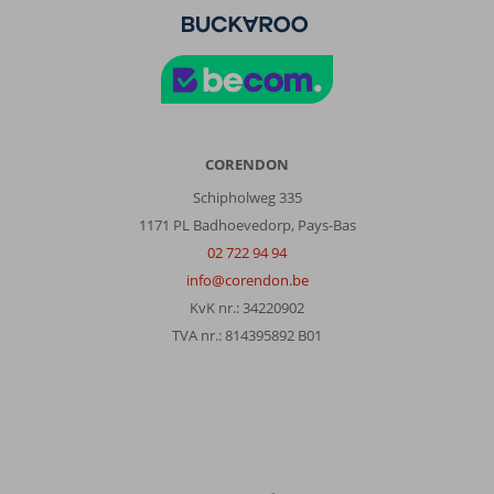
CORENDON
Schipholweg 335
1171 PL Badhoevedorp, Pays-Bas
02 722 94 94
info@corendon.be
KvK nr.: 34220902
TVA nr.: 814395892 B01