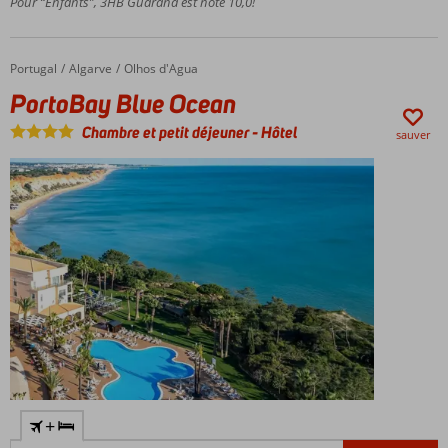
Pour “Enfants”, 3HB Guarana est noté 10,0!
toute
la
famille
Portugal
PortoBay Blue Ocean
Accueil
Algarve
Olhos d'Agua
Proche
PortoBay Blue Ocean
de l'une
des plus
Chambre et petit déjeuner
-
Hôtel
sauver
belles
plages
de
l'Algarve
Une offre
gastronomique
variée
+