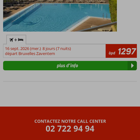
+
16 sept. 2026 (mer.)
8 jours (7 nuits)
1297
àpd
départ Bruxelles Zaventem
plus d’info
CONTACTEZ NOTRE CALL CENTER
02 722 94 94