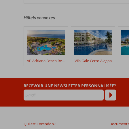
commentaires
sont
écrits
Hôtels connexes
par
nos
clients
après
leur
séjour
dans
AP Adriana Beach Resort
Vila Gale Cerro Alagoa
Fly
&
Go
Oceanus
RECEVOIR UNE NEWSLETTER PERSONNALISÉE?
Aparthotel
Les
avis
datant
de
Qui est Corendon?
Documents 
plus