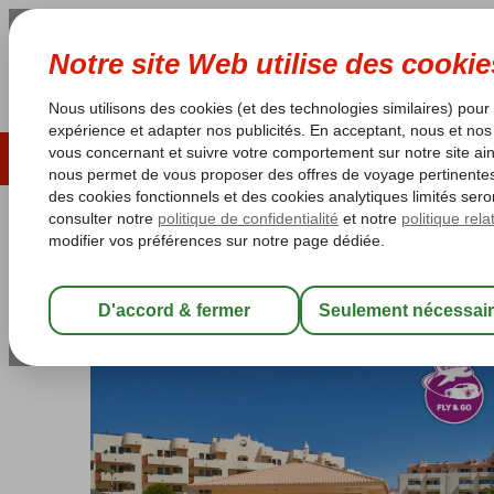
ÉTÉ 2026
LAST MINUTES
S
Les garanties de vacances
Garantie du prix le plu
Portugal
Accueil
Algarve
Olhos d'Agua
Fly & Go Oceanus Aparthote
Fly & Go Oceanus Aparthotel
Logement
-
Aparthotel