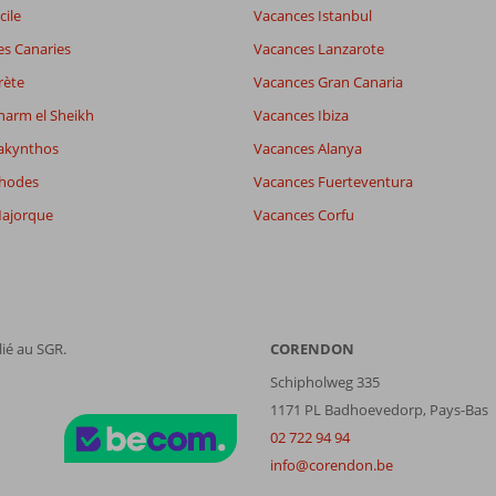
cile
Vacances Istanbul
7,7
es Canaries
Vacances Lanzarote
es
7,8
7,4
rète
Vacances Gran Canaria
wifi
7,5
harm el Sheikh
Vacances Ibiza
akynthos
Vacances Alanya
Filtrer par participants
Trier par
Rhodes
Vacances Fuerteventura
Tous
datum (nieuw > oud)
ajorque
Vacances Corfu
ié au SGR.
CORENDON
Schipholweg 335
1171 PL Badhoevedorp, Pays-Bas
02 722 94 94
info@corendon.be