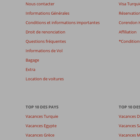
de
Nous contacter
Visa Turqui
48
Informations Générales
Réservation
mois
ne
Conditions et informations importantes
Corendon H
sont
Droit de renonciation
Affiliation
plus
affichés
Questions fréquentes
*Conditions
afin
Informations de Vol
de
garantir
Bagage
la
Extra
pertinence
des
Location de voitures
avis
présentés.
En
savoir
TOP 10 DES PAYS
TOP 10 DE
plus
sur
Vacances Turquie
Vacances D
nos
Vacances Egypte
Vacances S
avis.
Vacances Grèce
Vacances 