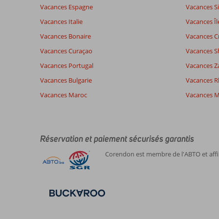
Note totale
Distribution des votes
8,2
Vacances Espagne
Vacances Si
Impression générale
8,2
Manger
Basé sur:
Vacances Italie
Vacances Îl
Emplacement
8,1
Chambr
34
Très bon
Service
8,4
Enfants
Vacances Bonaire
Vacances C
commentaires
Qualité-prix
8,0
Qualité-
Vacances Curaçao
Vacances S
Vacances Portugal
Vacances Z
Expériences
Langue
Vacances Bulgarie
Vacances 
de nos
Français (5)
Vacances Maroc
clients
Vacances M
7,0
À
Impression générale
7
Réservation et paiement sécurisés garantis
propos
Emplacement
8
Corendon est membre de l'ABTO et affil
Anonyme
de
Service
8
Belgie
Olhos
Qualité-prix
8
d'Agua:
En couple
Manger
8
,
Très
Chambres
8
05 juillet 2026
bon
Enfants
-
séjour
Qualité-wifi
8
avec