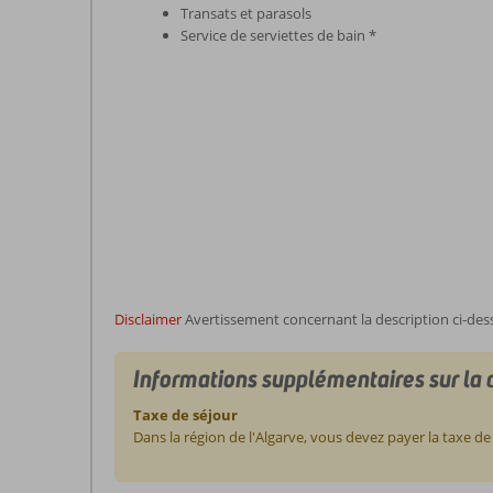
Transats et parasols
Service de serviettes de bain *
Disclaimer
Avertissement concernant la description ci-des
Informations supplémentaires sur la 
Taxe de séjour
Dans la région de l'Algarve, vous devez payer la taxe 
Les