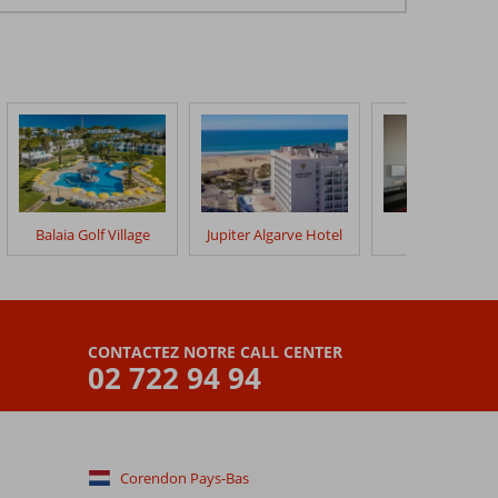
Balaia Golf Village
Jupiter Algarve Hotel
Vila Gale Lag
CONTACTEZ NOTRE CALL CENTER
02 722 94 94
Corendon Pays-Bas