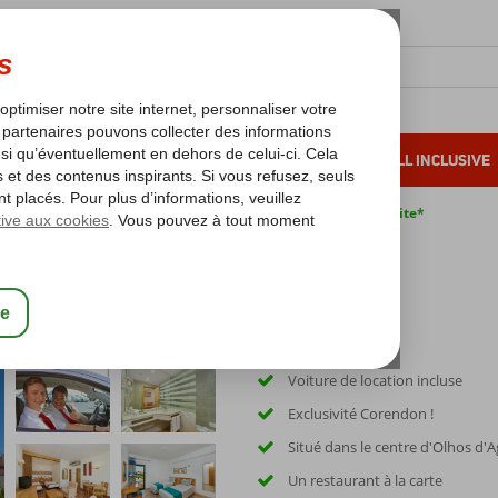
OLEIL D'HIVER
VACANCES AU SOLEIL
ALL INCLUSIVE
s bas*
Pas de surcharge carburant
Annulation gratuite*
l
Voiture de location incluse
Exclusivité Corendon !
Situé dans le centre d'Olhos d'
Un restaurant à la carte