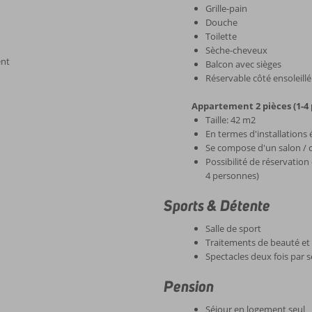
Grille-pain
Douche
Toilette
Sèche-cheveux
ent
Balcon avec sièges
Réservable côté ensoleil
Appartement 2 pièces (1-4
Taille: 42 m2
En termes d'installations 
Se compose d'un salon / 
Possibilité de réservatio
4 personnes)
Sports & Détente
Salle de sport
Traitements de beauté et
Spectacles deux fois par 
Pension
Séjour en logement seul