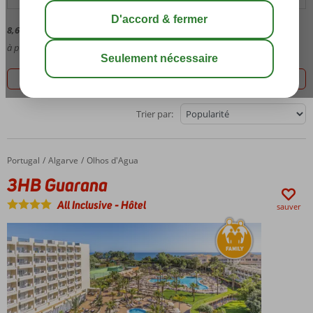
8,6
Moyenne des évaluations,
114
commentaires
à partir de
203
Meilleur prix, 7 offres
Filtrez les 7 offres
Trier par:
Portugal
3HB Guarana
Accueil
Algarve
Olhos d'Agua
3HB Guarana
All Inclusive
-
Hôtel
sauver