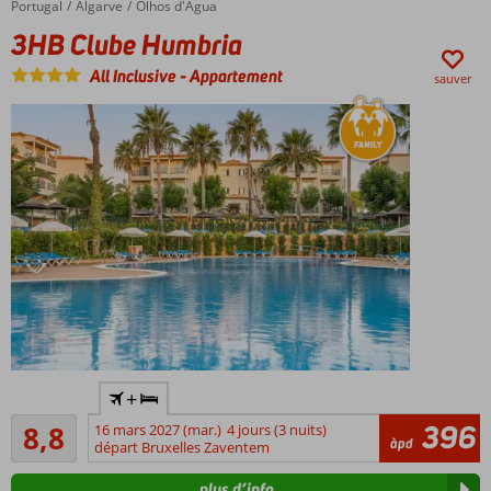
Petit-
Portugal
3HB Clube Humbria
Accueil
Algarve
Olhos d'Agua
déjeuner
3HB Clube Humbria
également
possible
All Inclusive
-
Appartement
sauver
Idéal
+
pour
Recommandé
les
396
8,8
16 mars 2027 (mar.)
4 jours (3 nuits)
14
àpd
familles
départ Bruxelles Zaventem
commentaires
Parc
plus d’info