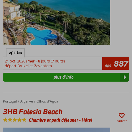
+
21 oct. 2026 (mer.)
8 jours (7 nuits)
887
àpd
départ Bruxelles Zaventem
plus d’info
Portugal
3HB Falesia Beach
Accueil
Algarve
Olhos d'Agua
3HB Falesia Beach
Chambre et petit déjeuner
-
Hôtel
sauver