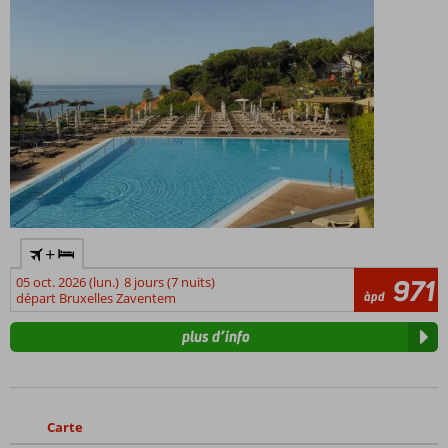
+
05 oct. 2026 (lun.)
8 jours (7 nuits)
971
àpd
départ Bruxelles Zaventem
plus d’info
Carte