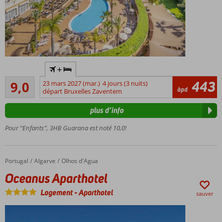
Hôtel 4
+
étoiles
Excellente
All
443
9,0
23 mars 2027 (mar.)
4 jours (3 nuits)
20
àpd
Inclusive
départ Bruxelles Zaventem
commentaires
Séjour
plus d’info
parfait
pour
Pour “Enfants”, 3HB Guarana est noté 10,0!
toute
la
famille
Portugal
Oceanus Aparthotel
Accueil
Algarve
Olhos d'Agua
Proche
Oceanus Aparthotel
de l'une
des plus
Logement
-
Aparthotel
sauver
belles
plages
de