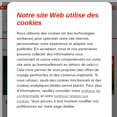
Les garanties de vacances
Portugal
Accueil
Algarve
Algarve
Olhos d'Agua
203
àpd
Olhos d'Agua
Photos et Vidéos
Carte