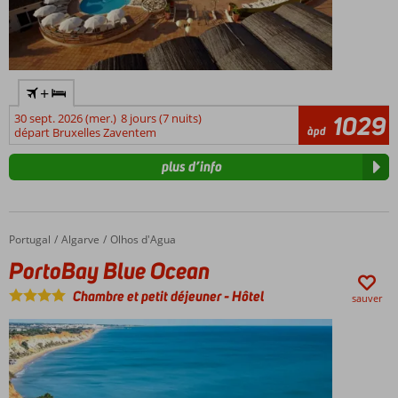
+
30 sept. 2026 (mer.)
8 jours (7 nuits)
1029
àpd
départ Bruxelles Zaventem
plus d’info
Portugal
PortoBay Blue Ocean
Accueil
Algarve
Olhos d'Agua
PortoBay Blue Ocean
Chambre et petit déjeuner
-
Hôtel
sauver