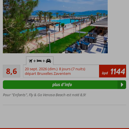
Voiture
+
+
de
Recommandé
location
8,6
20 sept. 2026 (dim.)
8 jours (7 nuits)
1144
28
àpd
incluse
départ Bruxelles Zaventem
commentaires
Excellente
plus d’info
adresse
de
Pour “Enfants”, Fly & Go Venosa Beach est noté 8,9!
vacances
pour
toute la
famille
Directement
sur la plage