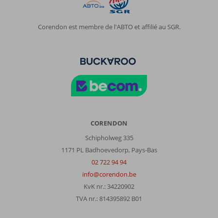
Corendon est membre de l'ABTO et affilié au SGR.
CORENDON
Schipholweg 335
1171 PL Badhoevedorp, Pays-Bas
02 722 94 94
info@corendon.be
KvK nr.: 34220902
TVA nr.: 814395892 B01