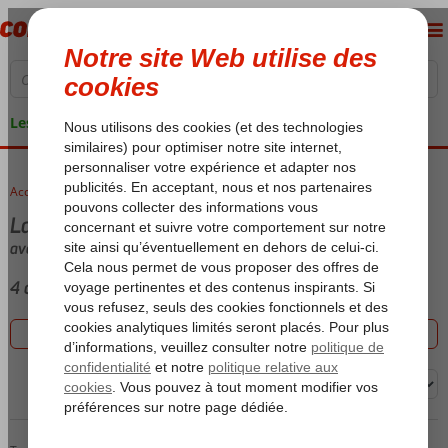
Les garanties de vacances
Accueil
voyages
Last minute Didim-Centrum
avec (Ultra) All Inclusive
4 offres
Filtrez les 4 offres
Trier par: