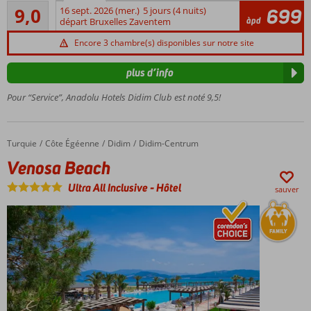
Excellente
9,0
16 sept. 2026 (mer.)
5 jours (4 nuits)
699
Situé à
14
àpd
départ Bruxelles Zaventem
Altinkum
commentaires
Piscine
Encore 3 chambre(s) disponibles sur notre site
avec
toboggans
plus d’info
et un
Pour “Service”, Anadolu Hotels Didim Club est noté 9,5!
bassin de
détente
Complexe
de style
Turquie
Venosa Beach
Accueil
Côte Égéenne
Didim
Didim-Centrum
bungalows
Venosa Beach
Ultra All Inclusive
-
Hôtel
sauver