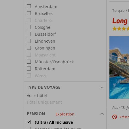
Amsterdam
Turquie
Long Beach Alanya
Accueil
Bruxelles
Long
Charleroi
Cologne
Düsseldorf
Eindhoven
Groningen
Maastricht
Münster/Osnabrück
Rotterdam
Weeze
TYPE DE VOYAGE
Vol + hôtel
Hôtel uniquement
Pour “Enfa
PENSION
Explication
3 rése
(Ultra) All Inclusive