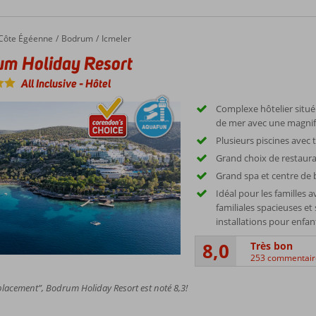
Côte Égéenne
Bodrum
Icmeler
um Holiday Resort
All Inclusive
-
Hôtel
Complexe hôtelier situ
de mer avec une magnif
Plusieurs piscines avec
Grand choix de restaura
Grand spa et centre de 
Idéal pour les familles 
familiales spacieuses e
installations pour enfan
8,0
Très bon
253 commentair
lacement”, Bodrum Holiday Resort est noté 8,3!