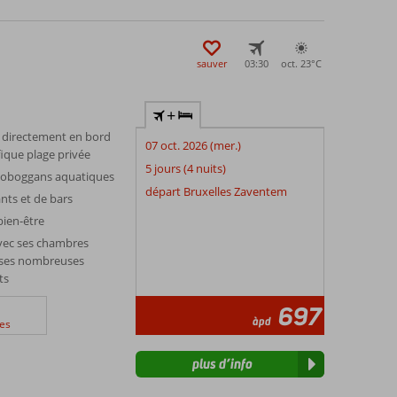
sauver
03:30
oct. 23°
C
+
é directement en bord
07 oct. 2026 (mer.)
ique plage privée
5 jours (4 nuits)
 toboggans aquatiques
départ Bruxelles Zaventem
nts et de bars
bien-être
avec ses chambres
t ses nombreuses
ts
697
àpd
es
plus d’info