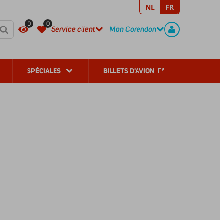
NL
FR
REGISTER
CONTACT
0
0
Service client
Mon Corendon
SPÉCIALES
BILLETS D'AVION