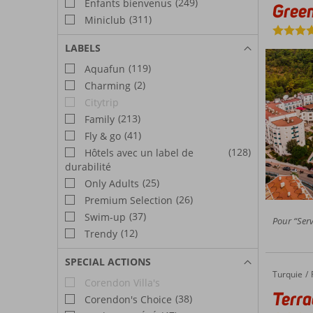
(249)
Enfants bienvenus
Green
(311)
Miniclub
LABELS
(119)
Aquafun
(2)
Charming
Citytrip
(213)
Family
(41)
Fly & go
(128)
Hôtels avec un label de
durabilité
(25)
Only Adults
(26)
Premium Selection
(37)
Swim-up
Pour “Serv
(12)
Trendy
SPECIAL ACTIONS
Turquie
Terrace Elite Resort
Accueil
Corendon Villa's
Terra
(38)
Corendon's Choice