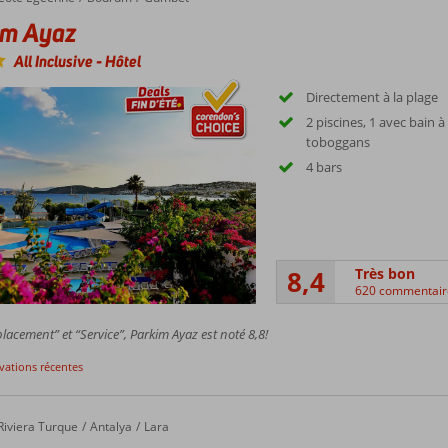
im Ayaz
All Inclusive
-
Hôtel
Directement à la plage
2 piscines, 1 avec bain 
toboggans
4 bars
8,4
Très bon
620 commentair
acement” et “Service”, Parkim Ayaz est noté 8,8!
rvations récentes
Resort
Riviera Turque
Antalya
Lara