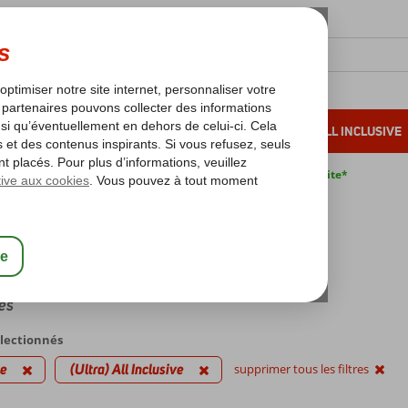
OLEIL D'HIVER
VACANCES AU SOLEIL
ALL INCLUSIVE
s bas*
Pas de surcharge carburant
Annulation gratuite*
voyages
e
ra) All Inclusive
es
électionnés
ie
(Ultra) All Inclusive
supprimer tous les filtres