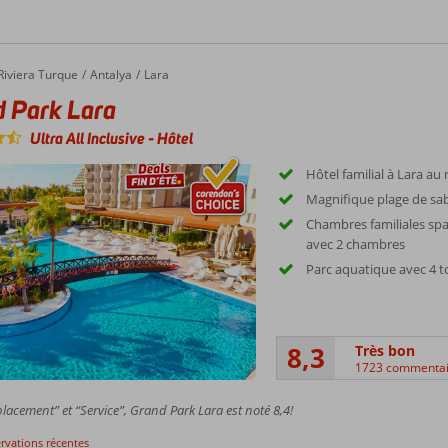
ark Lara
Riviera Turque
Antalya
Lara
 Park Lara
Ultra All Inclusive
-
Hôtel
Hôtel familial à Lara au 
Magnifique plage de sab
Chambres familiales spa
avec 2 chambres
Parc aquatique avec 4 
8,3
Très bon
1723 commentai
acement” et “Service”, Grand Park Lara est noté 8,4!
ervations récentes