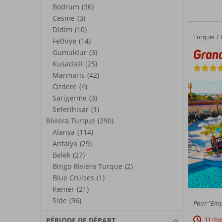
Bodrum
(36)
Cesme
(3)
Didim
(10)
Turquie
Grand P
Accueil
Fethiye
(14)
Grand
Gumuldur
(3)
Kusadasi
(25)
Marmaris
(42)
Ozdere
(4)
Sarigerme
(3)
Seferihisar
(1)
Riviera Turque
(290)
Alanya
(114)
Antalya
(29)
Belek
(27)
Bingo Riviera Turque
(2)
Blue Cruises
(1)
Kemer
(21)
Side
(96)
Pour “Empl
PÉRIODE DE DÉPART
11 rés