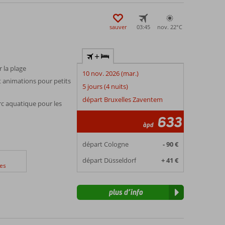
sauver
03:45
nov. 22°
C
+
r la plage
10 nov. 2026 (mar.)
 animations pour petits
5 jours (4 nuits)
départ Bruxelles Zaventem
arc aquatique pour les
633
àpd
départ Cologne
- 90 €
départ Düsseldorf
+ 41 €
es
plus d’info