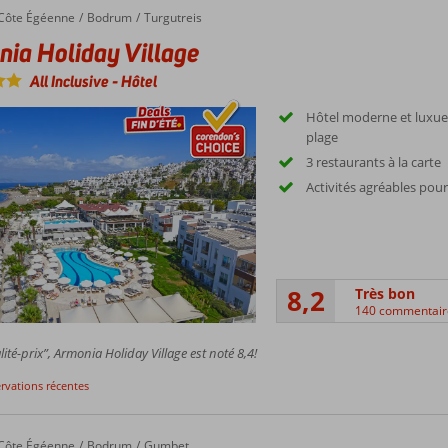
Côte Égéenne
Bodrum
Turgutreis
ia Holiday Village
All Inclusive
-
Hôtel
Hôtel moderne et luxue
plage
3 restaurants à la carte
Activités agréables pour
8,2
Très bon
140 commentair
ité-prix”, Armonia Holiday Village est noté 8,4!
ervations récentes
Côte Égéenne
Bodrum
Gumbet