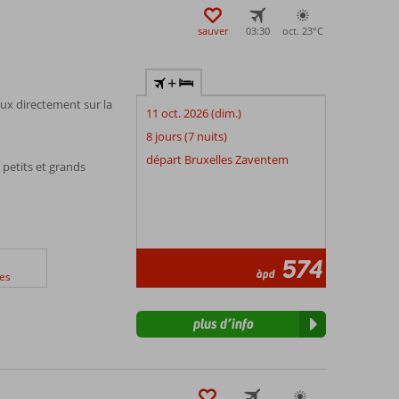
sauver
03:30
oct. 23°
C
+
ux directement sur la
11 oct. 2026 (dim.)
8 jours (7 nuits)
départ Bruxelles Zaventem
 petits et grands
574
àpd
es
plus d’info