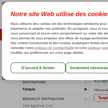
ÉTÉ 2026
LAST MINUTES
S
Les garanties de vacances
Garantie du prix le plu
PARTICIPANTS
Accueil
Chambre 1:
2 Personnes
Turqui
avec (Ult
Modifier les participants
431 offr
DESTINATION
Turquie
Filtres s
Turqu
RÉGION ET DESTINATION
Côte Égéenne
(141)