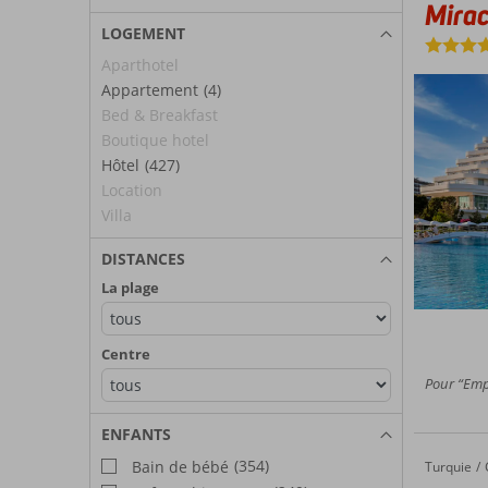
Mirac
LOGEMENT
Aparthotel
Appartement
(4)
Bed & Breakfast
Boutique hotel
Hôtel
(427)
Location
Villa
DISTANCES
La plage
Centre
Pour “Empl
ENFANTS
(354)
Bain de bébé
Turquie
Green N
Accueil