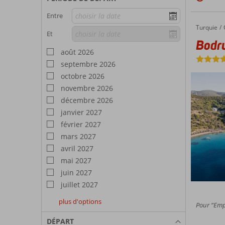
Entre
Turquie
Bodrum Holiday Resort
Accueil
Et
Bodr
août 2026
septembre 2026
octobre 2026
novembre 2026
décembre 2026
janvier 2027
février 2027
mars 2027
avril 2027
mai 2027
juin 2027
juillet 2027
plus d'options
Pour “Emp
août
septembre
octobre
2027
2027
2027
DÉPART