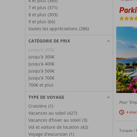
6 et plus
(385)
7 et plus
(371)
Park
8 et plus
(303)
9 et plus
(66)
toutes les appréciations
(386)
CATÉGORIE DE PRIX
Jusqu'à 200€
Jusqu'à 300€
Jusqu'à 400€
Jusqu'à 500€
Jusqu'à 700€
700€ et plus
TYPE DE VOYAGE
Pour “Empl
Croisière
(1)
4 rése
Vacances au soleil
(427)
Vacances d’hiver au soleil
(3)
Vol et voiture de location
(42)
Turquie
Miracle 
Accueil
Voyage d'excursion
(1)