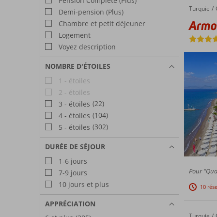
Pension Complète (Plus)
Turquie
Armonia Holiday Village
Accueil
Demi-pension (Plus)
Armon
Chambre et petit déjeuner
Logement
Voyez description
NOMBRE D'ÉTOILES
1 - étoiles
2 - étoiles
(22)
3 - étoiles
(104)
4 - étoiles
(302)
5 - étoiles
DURÉE DE SÉJOUR
1-6 jours
Pour “Qual
7-9 jours
10 jours et plus
10 rés
APPRÉCIATION
Turquie
Parkim Ayaz
Accueil