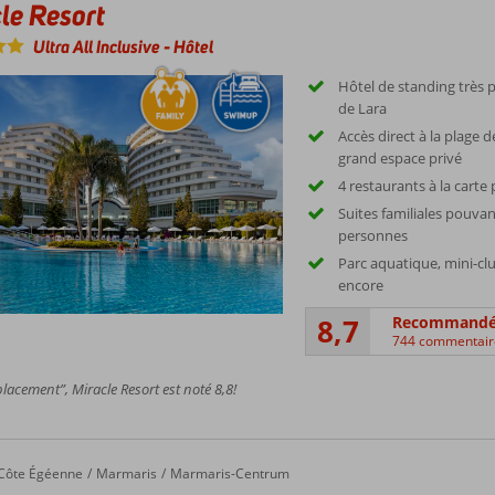
le Resort
Ultra All Inclusive
-
Hôtel
Hôtel de standing très 
de Lara
Accès direct à la plage d
grand espace privé
4 restaurants à la carte
Suites familiales pouvant
personnes
Parc aquatique, mini-cl
encore
8,7
Recommand
744 commentair
acement”, Miracle Resort est noté 8,8!
ature Resort & Spa
Côte Égéenne
Marmaris
Marmaris-Centrum