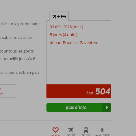
+
prisé sur la promenade
02 déc. 2026 (mer.)
5 jours (4 nuits)
e sable fin avec un
départ Bruxelles Zaventem
 pour tous les goûts
 accueillir jusqu'à 6
ub, cinéma et bien plus
é
504
àpd
es
plus d’info
sauver
03:30
01:30
sept. 29°
C