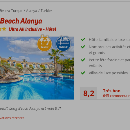
Riviera Turque
Alanya
Turkler
 Beach Alanya
Ultra All Inclusive
-
Hôtel
Hôtel familial de luxe su
Nombreuses activités et
et grands
Petite fête foraine et p
enfants
Villas de luxe possibles
8,2
Très bon
645 commentair
nts”, Long Beach Alanya est noté 8,7!
rvations récentes