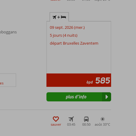
+
09 sept. 2026 (mer.)
toboggans
5 jours (4 nuits)
départ Bruxelles Zaventem
585
àpd
es
plus d’info
sauver
03:45
00:50
août 33°
C