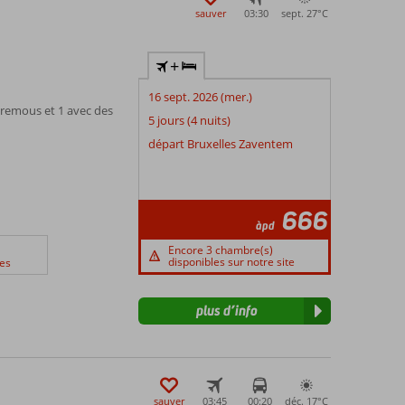
sauver
03:30
sept. 27°
C
+
16 sept. 2026 (mer.)
à remous et 1 avec des
5 jours (4 nuits)
départ Bruxelles Zaventem
666
àpd
Encore 3 chambre(s)
disponibles sur notre site
es
plus d’info
sauver
03:45
00:20
déc. 17°
C