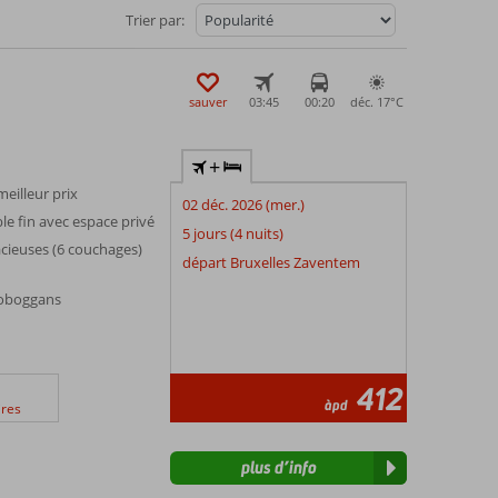
Trier par:
sauver
03:45
00:20
déc. 17°
C
+
meilleur prix
02 déc. 2026 (mer.)
le fin avec espace privé
5 jours (4 nuits)
cieuses (6 couchages)
départ Bruxelles Zaventem
toboggans
412
àpd
res
plus d’info