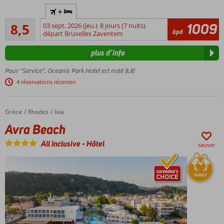
Hébergement
confortables
+
avec un
(familiales)
Recommandé
certificat de
1009
8,5
03 sept. 2026 (jeu.)
8 jours (7 nuits)
761
àpd
durabilité
départ Bruxelles Zaventem
commentaires
reconnu par
plus d’info
le GSTC
Près
Pour “Service”, Oceanis Park Hotel est noté 8,8!
de la
4 réservations récentes
plage
et du
centre
Grèce
Avra Beach
Accueil
Rhodes
Ixia
d'Ixia
Avra Beach
Restaurants
et magasins
All Inclusive
-
Hôtel
sauver
accessibles
à pied
Restaurant
buffet
avec show
cooking
Séjournez
en