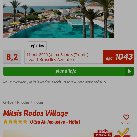
dans le
style de
Marrakech
Nouvelle
section
Cosmopolitan
Hébergement
avec taverne
+
avec un
grecque
Très bon
certificat de
1043
8,2
11 oct. 2026 (dim.)
8 jours (7 nuits)
134
àpd
durabilité
départ Bruxelles Zaventem
commentaires
reconnu par
plus d’info
le GSTC
Avec
Pour “Service”, Mitsis Rodos Maris Resort & Spa est noté 8,7!
une
plage
privée
Grèce
Mitsis Rodos Village
Accueil
Rhodes
Kiotari
Pas moins
Mitsis Rodos Village
de 5
restaurants
Ultra All Inclusive
-
Hôtel
sauver
à la carte et
un
restaurant