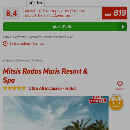
+
de la
Très bon
formule
819
8,4
04 oct. 2026 (dim.)
8 jours (7 nuits)
281
àpd
tout
départ Bruxelles Zaventem
commentaires
inclus!
plus d’info
Parc
aquatique
Pour “Enfants”, Venezia Resort est noté 8,6!
avec 3
2 réservations récentes
toboggans
et aire de
jeux
Grèce
Mitsis Rodos Maris Resort & Spa
Accueil
Rhodes
Kiotari
Réservez
Mitsis Rodos Maris Resort &
une
chambre
Spa
avec
jacuzzi
Ultra All Inclusive
-
Hôtel
sauver
ou
piscine
privée
Fantastique
espace
réservé aux
adultes