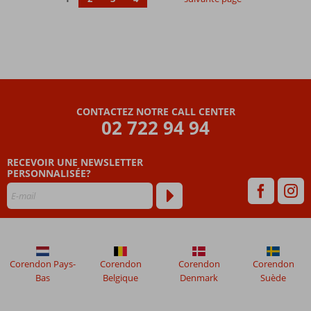
spacieuses
et
luxueuses
(familiales)
Parallélisez
au bord de
la piscine
Détente
CONTACTEZ NOTRE CALL CENTER
02 722 94 94
et
activités
? Tout
RECEVOIR UNE NEWSLETTER
est
PERSONNALISÉE?
possible
Corendon Pays-
Corendon
Corendon
Corendon
Bas
Belgique
Denmark
Suède