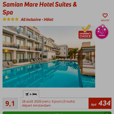
Samian Mare Hotel Suites &
restaurants
à la carte
Spa
Parc
All Inclusive
-
Hôtel
aquatique
sauver
et aire de
jeux
flambant
neufs
Formule
tout
compris
24h/24!
À
+
environ
Excellente
50
434
9,1
28 août 2026 (ven.)
4 jours (3 nuits)
379
àpd
mètres
départ Amsterdam
commentaires
de la