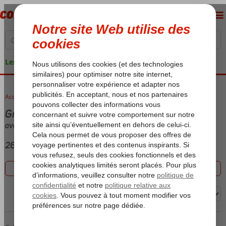
Les garanties de vacances
Accueil
voyages
Grèce
avec (Ultra) All Inclusive
269 offres
Filtrez les 269 offres
Trier par: