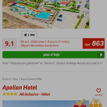
jeunes et les
moins
jeunes
Superbes
+
piscines
Excellente
863
9,1
06 oct. 2026 (mar.)
8 jours (7 nuits)
Près du
168
àpd
départ Bruxelles Zaventem
centre de
commentaires
Chersonissos
plus d’info
Chambres
confortables
Pour “Impression générale” et “Service”, Grand Holiday Resort est noté 9,1!
Grèce
Apollon Hotel
Accueil
Kos
Kos-Centre Ville
Apollon Hotel
All Inclusive
-
Hôtel
sauver