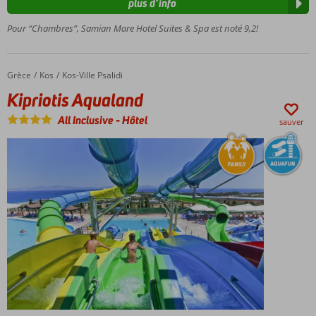
plus d’info
plage
Ambiance
Pour “Chambres”, Samian Mare Hotel Suites & Spa est noté 9,2!
super
détendue
Chambres
Grèce
Kipriotis Aqualand
Accueil
Kos
Kos-Ville Psalidi
modernes
Kipriotis Aqualand
et
confortables
All Inclusive
-
Hôtel
sauver
Basé sur
la
formule
All
Inclusive
Light