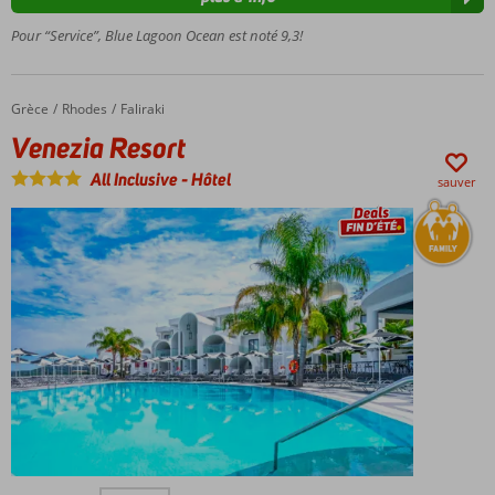
chambres
avec
Pour “Service”, Blue Lagoon Ocean est noté 9,3!
piscine
partagée
ou privée
Grèce
Venezia Resort
Accueil
Rhodes
Faliraki
Adultes
Venezia Resort
uniquement:
âge
All Inclusive
-
Hôtel
sauver
minimum 16
ans
Directement
sur la plage
de Psalidi
Profitez