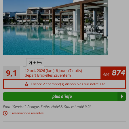
Formule
Ultra
Tout
Inclus
Magnifique
+
hôtel avec
Excellente
plage
874
9,1
12 oct. 2026 (lun.)
8 jours (7 nuits)
471
àpd
privée
départ Bruxelles Zaventem
commentaires
Suites et
Encore 2 chambre(s) disponibles sur notre site
villas
spacieuses
plus d’info
et
modernes
Pour “Service”, Pelagos Suites Hotel & Spa est noté 9,2!
Excellents
3 réservations récentes
buffets et
menus à