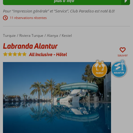
plus d’info
avec
toboggans
Pour “Impression générale” et “Service”, Club Paradiso est noté 8,0!
Animation
11 réservations récentes
pour
petits et
grands
Turquie
Labranda Alantur
Accueil
Riviera Turque
Alanya
Kestel
Service
Labranda Alantur
de
All Inclusive
-
Hôtel
navette
sauver
vers la
plage
privée
Un
favori
depuis
des
années
!