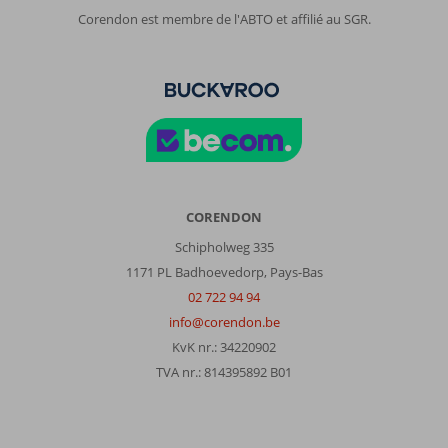
Corendon est membre de l'ABTO et affilié au SGR.
CORENDON
Schipholweg 335
1171 PL Badhoevedorp, Pays-Bas
02 722 94 94
info@corendon.be
KvK nr.: 34220902
TVA nr.: 814395892 B01