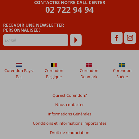
CONTACTEZ NOTRE CALL CENTER
Service
02 722 94 94
de
navette
vers la
RECEVOIR UNE NEWSLETTER
PERSONNALISÉE?
plage
privée
Un
favori
depuis
des
années
Corendon Pays-
Corendon
Corendon
Corendon
!
Bas
Belgique
Denmark
Suède
Qui est Corendon?
Nous contacter
Informations Générales
Conditions et informations importantes
Droit de renonciation