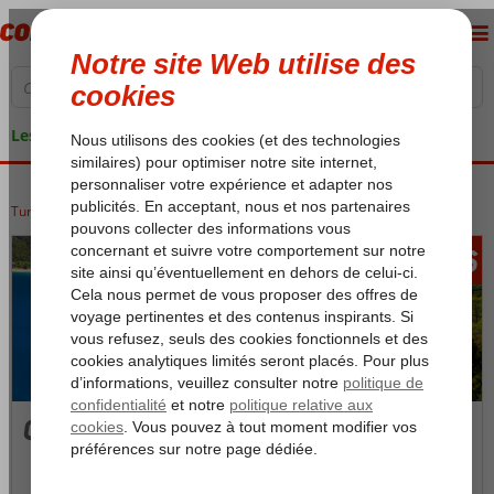
Les garanties de vacances
Turquie
Accueil
Côte Égéenne
Fethiye
Oludeniz
536
àpd
Oludeniz
Photos et Vidéos
Carte