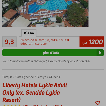
Parc
+
aquatique
Excellente
avec
9,3
24 oct. 2026 (sam.)
8 jours (7 nuits)
1200
30
àpd
18 toboggans
départ Amsterdam
commentaires
aquatiques
plus d’info
Entouré
d'un
Pour “Emplacement” et “Manger”, Liberty Hotels Lykia est noté 9,4!
magnifique
jardin et
directement
Turquie
Liberty Hotels Lykia Adult Only (ex. Sentido Lykia Resort)
Accueil
Côte Égéenne
Fethiye
Oludeniz
sur la plage
privée
Liberty Hotels Lykia Adult
Boissons
Only (ex. Sentido Lykia
24h/24
Resort)
et 7j/7
De