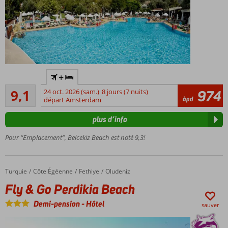
Charmant
+
hôtel 5
Excellente
étoiles
9,1
24 oct. 2026 (sam.)
8 jours (7 nuits)
974
38
àpd
départ Amsterdam
Note
commentaires
client
plus d’info
de
8,8
Pour “Emplacement”, Belcekiz Beach est noté 9,3!
Magnifique
jardin
Turquie
Fly & Go Perdikia Beach
Accueil
Côte Égéenne
Fethiye
Oludeniz
Fly & Go Perdikia Beach
Demi-pension
-
Hôtel
sauver