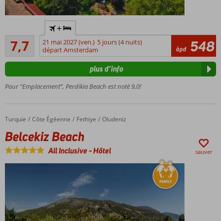
Petit hôtel
+
confortable
Bon
à Oludeniz
7,7
21 mai 2027 (ven.)
5 jours (4 nuits)
548
35
àpd
départ Amsterdam
Situé
commentaires
dans
plus d’info
un
cadre
Pour “Emplacement”, Perdikia Beach est noté 9,0!
paisible
À 150
mètres
Turquie
Belcekiz Beach
Accueil
Côte Égéenne
Fethiye
Oludeniz
de la
Belcekiz Beach
plage
All Inclusive
-
Hôtel
sauver