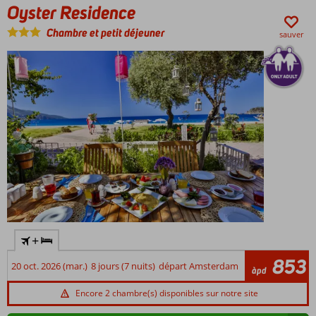
Oyster Residence
Personnel
sympathique
Chambre et petit déjeuner
sauver
A 200
mètres
de la
plage
+
853
20 oct. 2026 (mar.)
8 jours (7 nuits)
départ Amsterdam
àpd
Encore 2 chambre(s) disponibles sur notre site