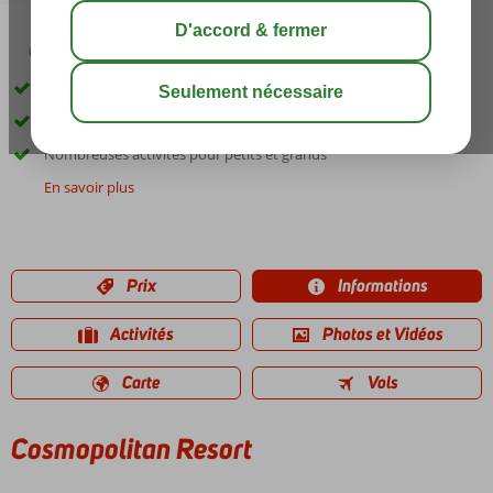
03:30
01:30
août 33°
C
share
sauver
Deux grandes piscines dont une avec toboggans
Chambres spacieuses et confortables
Nombreuses activités pour petits et grands
En savoir plus
Prix
Informations
Activités
Photos et Vidéos
Carte
Vols
Cosmopolitan Resort