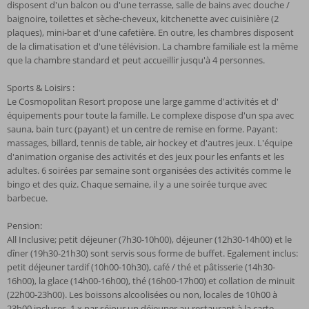
disposent d'un balcon ou d'une terrasse, salle de bains avec douche /
baignoire, toilettes et sèche-cheveux, kitchenette avec cuisinière (2
plaques), mini-bar et d'une cafetière. En outre, les chambres disposent
de la climatisation et d'une télévision. La chambre familiale est la même
que la chambre standard et peut accueillir jusqu'à 4 personnes.
Sports & Loisirs :
Le Cosmopolitan Resort propose une large gamme d'activités et d'
équipements pour toute la famille. Le complexe dispose d'un spa avec
sauna, bain turc (payant) et un centre de remise en forme. Payant:
massages, billard, tennis de table, air hockey et d'autres jeux. L'équipe
d'animation organise des activités et des jeux pour les enfants et les
adultes. 6 soirées par semaine sont organisées des activités comme le
bingo et des quiz. Chaque semaine, il y a une soirée turque avec
barbecue.
Pension:
All Inclusive; petit déjeuner (7h30-10h00), déjeuner (12h30-14h00) et le
dîner (19h30-21h30) sont servis sous forme de buffet. Egalement inclus:
petit déjeuner tardif (10h00-10h30), café / thé et pâtisserie (14h30-
16h00), la glace (14h00-16h00), thé (16h00-17h00) et collation de minuit
(22h00-23h00). Les boissons alcoolisées ou non, locales de 10h00 à
23h00 incluses. 1 x par séjour un déjeuner au restaurant à la carte