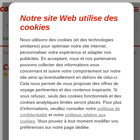
Les garanties de vacances
Turquie
Accueil
Côte Égéenne
Marmaris
Marmaris-Centrum
Cosmopolitan Resort
Cosmopolitan Resort
All Inclusive
-
Hôtel