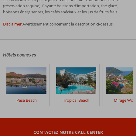
(réservation requise). Payant: boissons d'importation, thé glacé,
boissons énergisantes, les cafés spéciaux et les jus de fruits frais.
Disclaimer
Avertissement concernant la description ci-dessus.
Les
commentaires
sont
écrits
Hôtels connexes
par
nos
clients
après
leur
séjour
dans
Pasa Beach
Tropical Beach
Mirage Wor
Cosmopolitan
Resort
Les
avis
CONTACTEZ NOTRE CALL CENTER