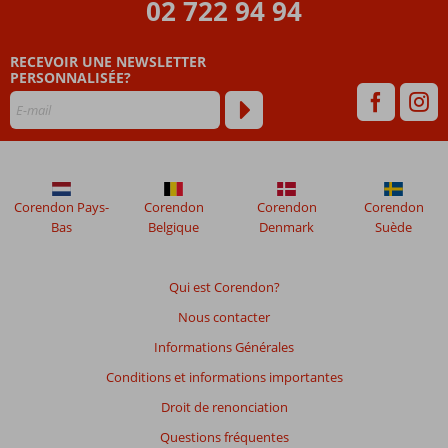
datant
02 722 94 94
de
plus
RECEVOIR UNE NEWSLETTER
de
PERSONNALISÉE?
48
mois
ne
sont
plus
affichés
afin
Corendon Pays-
Corendon
Corendon
Corendon
de
Bas
Belgique
Denmark
Suède
garantir
la
pertinence
Qui est Corendon?
des
Nous contacter
avis
présentés.
Informations Générales
En
Conditions et informations importantes
savoir
plus
Droit de renonciation
sur
Questions fréquentes
nos