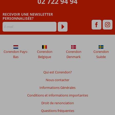
02 722 94 94
Les
avis
RECEVOIR UNE NEWSLETTER
datant
PERSONNALISÉE?
de
plus
de
48
mois
ne
sont
Corendon Pays-
Corendon
Corendon
Corendon
plus
Bas
Belgique
Denmark
Suède
affichés
afin
de
Qui est Corendon?
garantir
Nous contacter
la
pertinence
Informations Générales
des
Conditions et informations importantes
avis
présentés.
Droit de renonciation
En
Questions fréquentes
savoir