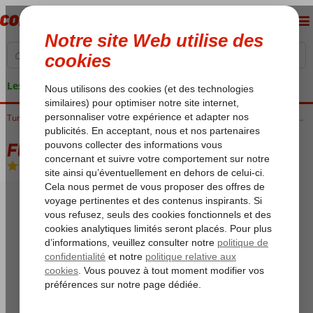
Les garanties de vacances
Turquie
Accueil
Côte Égéenne
Marmaris
Marmaris-Centrum
Fly & Go Grand Faros
Fly & Go Grand Faros
CATEGORY A
-
Hôtel