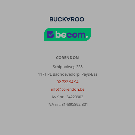
CORENDON
Schipholweg 335
1171 PL Badhoevedorp, Pays-Bas
02 722 94 94
info@corendon.be
KvK nr.: 34220902
TVA nr.: 814395892 B01