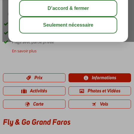
03:30
01:30
août 33°
C
share
sauver
Voiture de location incluse
Séjour en demi-pension
Plage avec partie privée
En savoir plus
Prix
Informations
Activités
Photos et Vidéos
Carte
Vols
Fly & Go Grand Faros