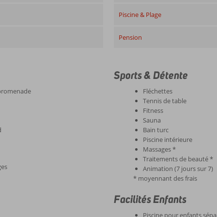
Piscine & Plage
Pension
Sports & Détente
 promenade
Fléchettes
Tennis de table
Fitness
Sauna
d
Bain turc
Piscine intérieure
Massages *
Traitements de beauté *
ges
Animation (7 jours sur 7)
* moyennant des frais
Facilités Enfants
Piscine pour enfants sép