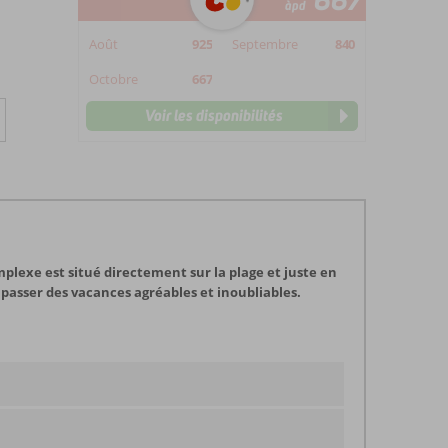
667
àpd
Août
925
Septembre
840
Octobre
667
Voir les disponibilités
plexe est situé directement sur la plage et juste en
 passer des vacances agréables et inoubliables.