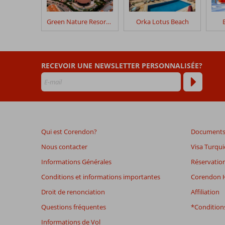
séjour
dans
Green Nature Resort & Spa
Orka Lotus Beach
Golden
Rock
Beach
RECEVOIR UNE NEWSLETTER PERSONNALISÉE?
Les
avis
datant
de
plus
de
Qui est Corendon?
Documents 
48
mois
Nous contacter
Visa Turqui
ne
Informations Générales
Réservation
sont
plus
Conditions et informations importantes
Corendon H
affichés
Droit de renonciation
Affiliation
afin
de
Questions fréquentes
*Conditions
garantir
Informations de Vol
la