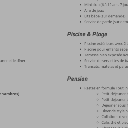
Mini club (6 à 12 ans, 7 jou
Aire de jeux
Lits bébé (sur demande)
Service de garde (sur de
Piscine & Plage
Piscine extérieure avec 2
Piscine pour enfants sép
Terrasse bien exposée ave
uner et le dîner
Service de serviettes de ba
Transats, matelas et paraso
Pension
Restez en formule Tout in
 chambres)
Petit-déjeuner 
Petit-déjeuner b
Déjeuner sous 
Dîner de style 
Collations dive
Café, thé et bis