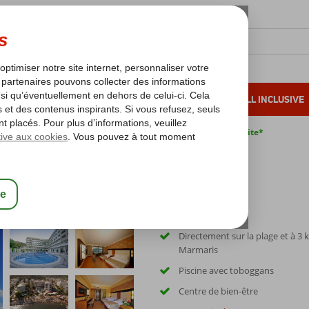
OLEIL D'HIVER
VACANCES AU SOLEIL
ALL INCLUSIVE
s bas*
Pas de surcharge carburant
Annulation gratuite*
den Rock Beach
Directement sur la plage et à 3
Marmaris
Piscine avec toboggans
Centre de bien-être