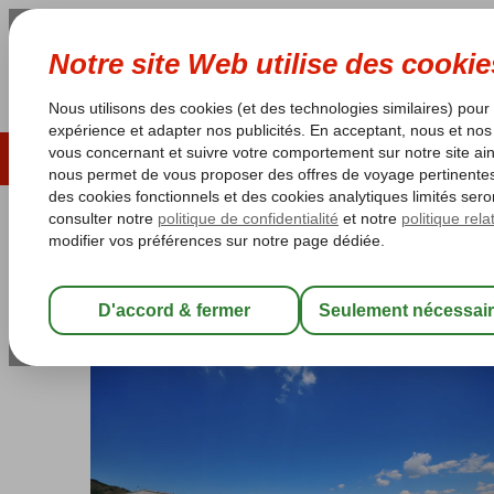
ÉTÉ 2026
LAST MINUTES
S
Les garanties de vacances
Garantie du prix le plu
Turquie
Accueil
Côte Égéenne
Marmaris
Marmaris-Centrum
Gol
Golden Rock Beach
All Inclusive
-
Hôtel