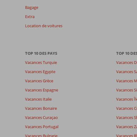
pertinence
Bagage
des
Extra
avis
présentés.
Location de voitures
En
savoir
plus
sur
TOP 10 DES PAYS
TOP 10 DE
nos
avis.
Vacances Turquie
Vacances D
Vacances Egypte
Vacances S
Note totale
Distribution des votes
8,6
Vacances Grèce
Vacances 
Impression générale
8,6
Manger
Basé sur:
Emplacement
9,0
Chambr
Vacances Espagne
Vacances Si
115
Recommandé
Service
8,8
Enfants
commentaires
Vacances Italie
Vacances Îl
Qualité-prix
8,5
Qualité-
Vacances Bonaire
Vacances C
Vacances Curaçao
Vacances S
Expériences
Langue
Vacances Portugal
Vacances Z
de nos
Français (5)
clients
Vacances Bulgarie
Vacances 