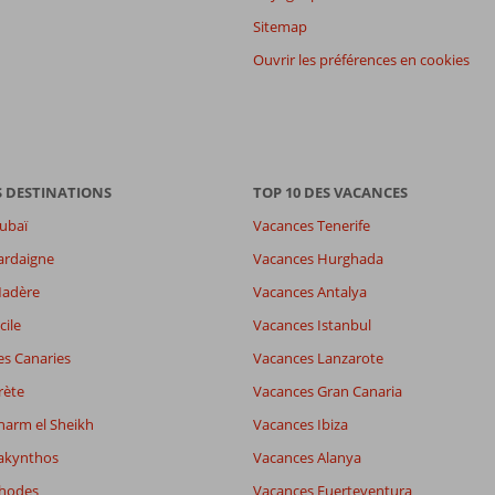
Sitemap
Ouvrir les préférences en cookies
S DESTINATIONS
TOP 10 DES VACANCES
ubaï
Vacances Tenerife
ardaigne
Vacances Hurghada
Madère
Vacances Antalya
7,9
es
8,3
cile
Vacances Istanbul
7,7
es Canaries
Vacances Lanzarote
wifi
6,1
rète
Vacances Gran Canaria
harm el Sheikh
Vacances Ibiza
Filtrer par participants
Trier par
akynthos
Vacances Alanya
Tous
datum (nieuw > oud)
Rhodes
Vacances Fuerteventura