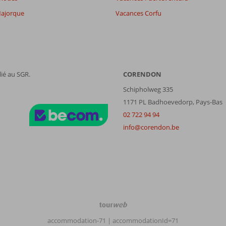
ajorque
Vacances Corfu
ié au SGR.
CORENDON
Schipholweg 335
1171 PL Badhoevedorp, Pays-Bas
02 722 94 94
info@corendon.be
TourWeb
©
accommodation-71
| accommodationId=71