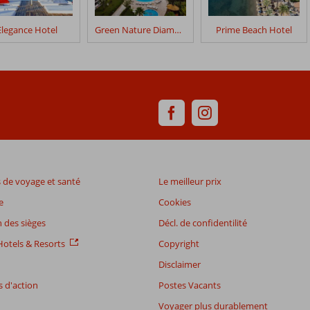
Elegance Hotel
Green Nature Diamond
Prime Beach Hotel
de voyage et santé
Le meilleur prix
e
Cookies
 des sièges
Décl. de confidentilité
otels & Resorts
Copyright
Disclaimer
 d'action
Postes Vacants
Voyager plus durablement