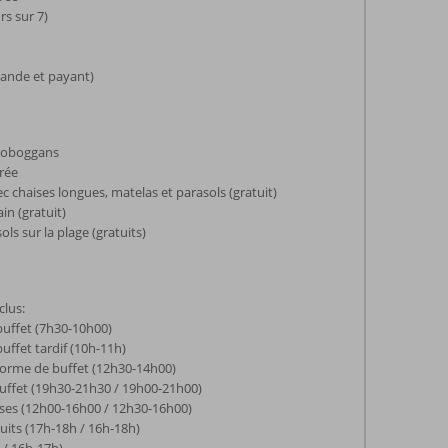
rs sur 7)
mande et payant)
 toboggans
arée
c chaises longues, matelas et parasols (gratuit)
in (gratuit)
ls sur la plage (gratuits)
clus:
buffet (7h30-10h00)
uffet tardif (10h-11h)
forme de buffet (12h30-14h00)
buffet (19h30-21h30 / 19h00-21h00)
rses (12h00-16h00 / 12h30-16h00)
cuits (17h-18h / 16h-18h)