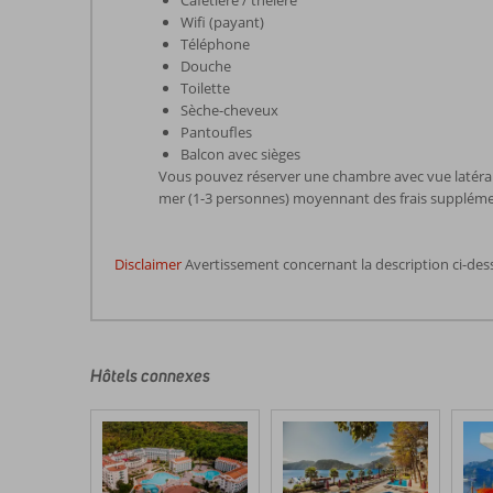
Cafetière / théière
Wifi (payant)
Téléphone
Douche
Toilette
Sèche-cheveux
Pantoufles
Balcon avec sièges
Vous pouvez réserver une chambre avec vue latéral
mer (1-3 personnes) moyennant des frais suppléme
Disclaimer
Avertissement concernant la description ci-des
Les
commentaires
sont
écrits
Hôtels connexes
par
nos
clients
après
leur