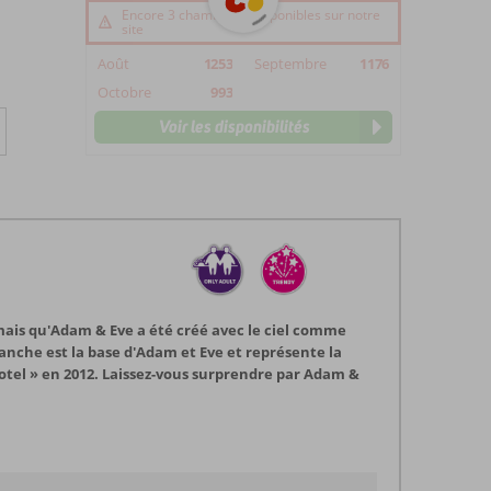
Encore 3 chambre(s) disponibles sur notre
site
Août
1253
Septembre
1176
Octobre
993
Voir les disponibilités
mais qu'Adam & Eve a été créé avec le ciel comme
lanche est la base d'Adam et Eve et représente la
otel » en 2012. Laissez-vous surprendre par Adam &