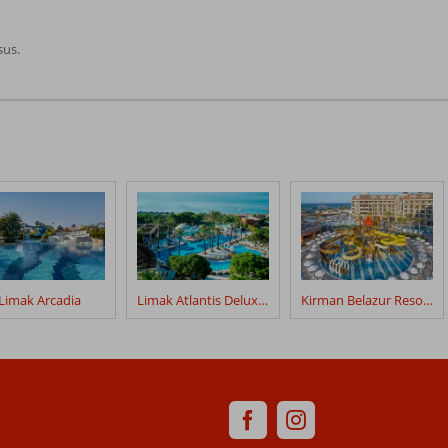
sus.
Limak Arcadia
Limak Atlantis Deluxe Hotel
Kirman Belazur Resort & Spa