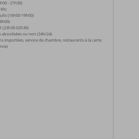
9h00 - 21h30)
16h)
cuits (16h00-19h00)
16h00)
t (23h30-02h30)
s alcoolisées ou non (24h/24)
ns importées, service de chambre, restaurants à la carte
ance)