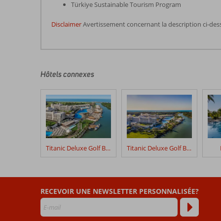
Türkiye Sustainable Tourism Program
Disclaimer
Avertissement concernant la description ci-des
Les
commentaires
sont
écrits
Hôtels connexes
par
nos
clients
après
leur
séjour
dans
Titanic Deluxe Golf Belek
Titanic Deluxe Golf Belek - Golf Package
Adam
&
Eve
RECEVOIR UNE NEWSLETTER PERSONNALISÉE?
Les
avis
datant