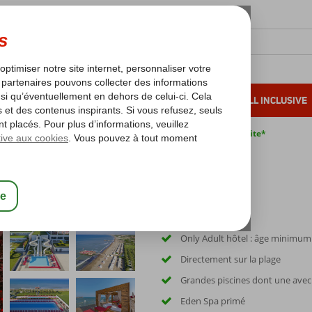
OLEIL D'HIVER
VACANCES AU SOLEIL
ALL INCLUSIVE
s bas*
Pas de surcharge carburant
Annulation gratuite*
Only Adult hôtel : âge minimum
Directement sur la plage
Grandes piscines dont une ave
Eden Spa primé