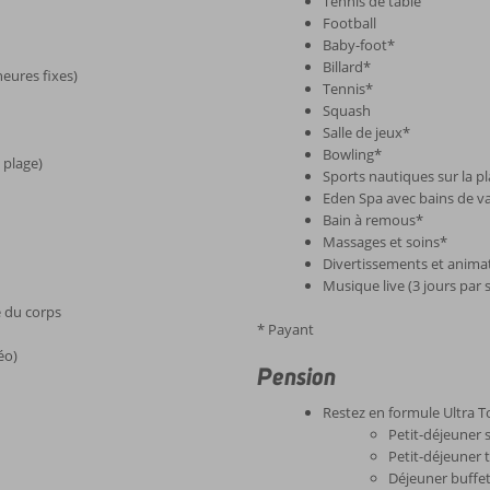
Tennis de table
Football
Baby-foot*
Billard*
eures fixes)
Tennis*
Squash
Salle de jeux*
Bowling*
 plage)
Sports nautiques sur la p
Eden Spa avec bains de va
Bain à remous*
Massages et soins*
Divertissements et anima
Musique live (3 jours par
e du corps
* Payant
éo)
Pension
Restez en formule Ultra To
Petit-déjeuner 
Petit-déjeuner 
Déjeuner buffet