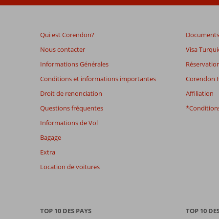
de
plus
de
Qui est Corendon?
Documents 
48
mois
Nous contacter
Visa Turqui
ne
Informations Générales
Réservation
sont
plus
Conditions et informations importantes
Corendon H
affichés
Droit de renonciation
Affiliation
afin
de
Questions fréquentes
*Conditions
garantir
Informations de Vol
la
pertinence
Bagage
des
Extra
avis
présentés.
Location de voitures
En
savoir
plus
sur
TOP 10 DES PAYS
TOP 10 DE
nos