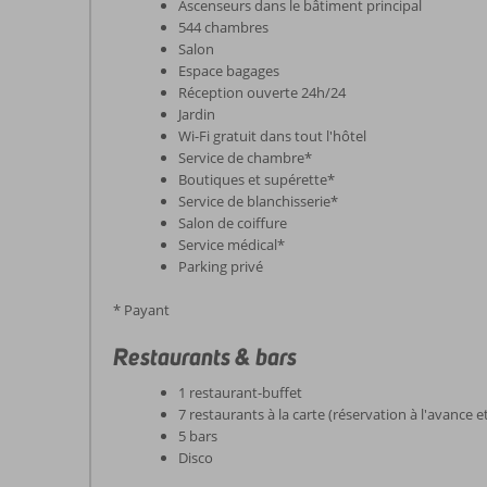
Ascenseurs dans le bâtiment principal
544 chambres
Salon
Espace bagages
Réception ouverte 24h/24
Jardin
Wi-Fi gratuit dans tout l'hôtel
Service de chambre*
Boutiques et supérette*
Service de blanchisserie*
Salon de coiffure
Service médical*
Parking privé
* Payant
Restaurants & bars
1 restaurant-buffet
7 restaurants à la carte (réservation à l'avance 
5 bars
Disco