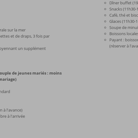
Dîner buffet (1
Snacks (11h30-
Café, thé et bis
Glaces (11h30-
Soupe de minui
rale sur la mer
Boissons locale
tes et de draps, 3 fois par
Payant : boisso
(réserver à l'av
 moyennant un supplément
uple de jeunes mariés : moins
 mariage)
andard
n à l'avance)
re à l'arrivée