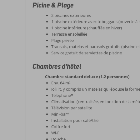
Picine & Plage
2 piscines extérieures
1 piscine extérieure avec toboggans (ouverte à h
1 piscine intérieure (chauffée en hiver)
Terrasse ensoleillée
Plage privée
Transats, matelas et parasols gratuits (piscine et
Service gratuit de serviettes de piscine
Chambres d'hôtel
Chambre standard deluxe (1-2 personnes)
Env. 64 m²
Joli lit, y compris un matelas qui épouse la form
Téléphone*
Climatisation (centralisée, en fonction de la mét
Télévision par satellite
Mini-bar*
Installation pour café/thé
Coffre fort
Wi-Fi
Douche