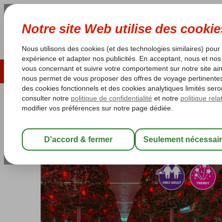
ÉTÉ 2026
LAST MINUTES
S
Les garanties de vacances
Garantie du prix le plu
Turquie
Accueil
Riviera Turque
Belek
Adam & Eve
Adam & Eve
Ultra All Inclusive
-
Hôtel