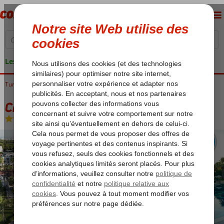
Les garanties de vacances
Turquie
Accueil
Riviera Turque
Belek
Crystal Tat Beach Pearl Collection
Crystal Tat Beach Pearl Collection
Ultra All Inclusive
-
Hôtel