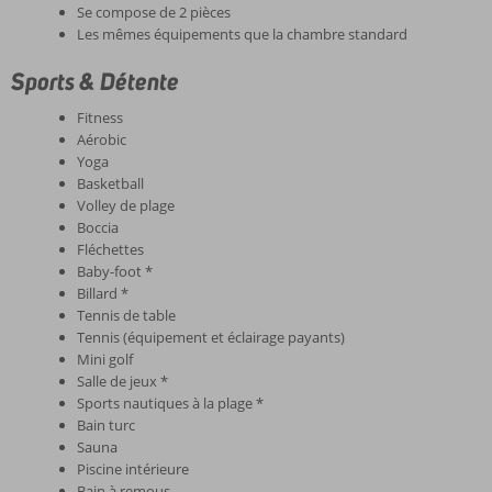
Se compose de 2 pièces
Les mêmes équipements que la chambre standard
Sports & Détente
Fitness
Aérobic
Yoga
Basketball
Volley de plage
Boccia
Fléchettes
Baby-foot *
Billard *
Tennis de table
Tennis (équipement et éclairage payants)
Mini golf
Salle de jeux *
Sports nautiques à la plage *
Bain turc
Sauna
Piscine intérieure
Bain à remous