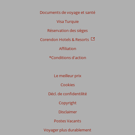
totale
Documents de voyage et santé
Basé
Visa Turquie
sur:
5
Réservation des sièges
commentaires
Corendon Hotels & Resorts
Affiliation
Distribution
*Conditions d'action
des votes
Impression générale
7,8
Manger
7,0
Emplacement
8,7
Chambres
7,3
Le meilleur prix
Service
7,0
Enfants
7,0
Cookies
Qualité-prix
6,7
Qualité-wifi
5,3
Décl. de confidentilité
Expériences
Copyright
de
nos
Disclaimer
clients
Postes Vacants
Langue
Voyager plus durablement
Français (0)