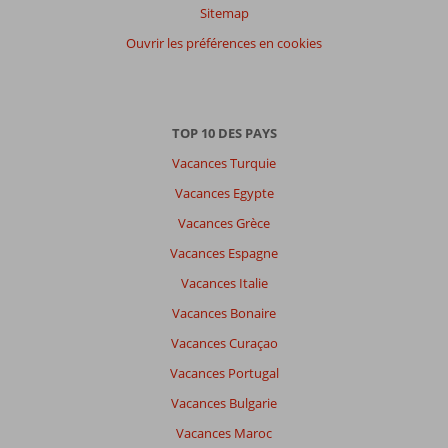
Sitemap
Filtrer
par
Ouvrir les préférences en cookies
participants
Tous
Trier
TOP 10 DES PAYS
par
Vacances Turquie
datum (nieuw > oud)
Vacances Egypte
Vacances Grèce
Il
n'y
Vacances Espagne
a
Vacances Italie
pas
de
Vacances Bonaire
commentaires
Vacances Curaçao
en
français,
Vacances Portugal
choisissez
Vacances Bulgarie
une
autre
Vacances Maroc
langue