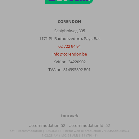
CORENDON
Schipholweg 335
1171 PL Badhoevedorp, Pays-Bas
02 722 94 94
info@corendon.be
KvK nr.: 34220902
TVA nr.: 814395892 B01
TourWeb
©
accommodation-52
| accommodationId=52
NetMatch
bef | Accommodation | 380.0.0.13 | netm-web-ui-production-7f756f55dd-8km24
1:02:28 AM (1:02:28 AM) | 91 (79|48)