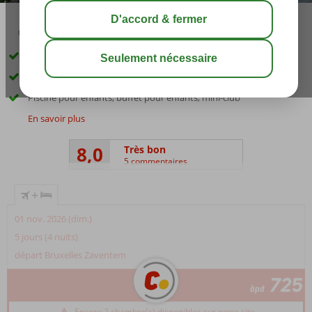
03:45
00:40
août 33°
C
share
sauver
Directement sur la plage de sable privée
2 restaurants à la carte
Piscine pour enfants, buffet pour enfants, mini-club
En savoir plus
8,0
Très bon
5 commentaires
+
01 nov. 2026 (dim.)
5 jours (4 nuits)
départ Bruxelles Zaventem
725
àpd
Encore 2 chambre(s) disponibles sur notre site