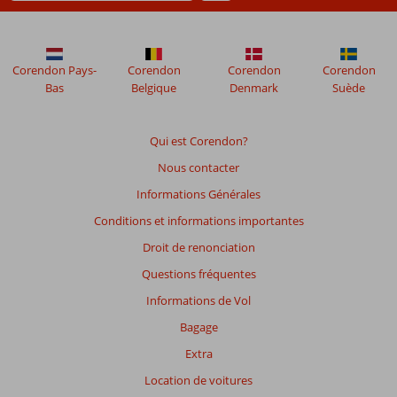
48
mois
ne
sont
Corendon Pays-
Corendon
Corendon
Corendon
plus
Bas
Belgique
Denmark
Suède
affichés
afin
de
Qui est Corendon?
garantir
Nous contacter
la
pertinence
Informations Générales
des
Conditions et informations importantes
avis
présentés.
Droit de renonciation
En
Questions fréquentes
savoir
plus
Informations de Vol
sur
Bagage
nos
avis.
Extra
Location de voitures
Note