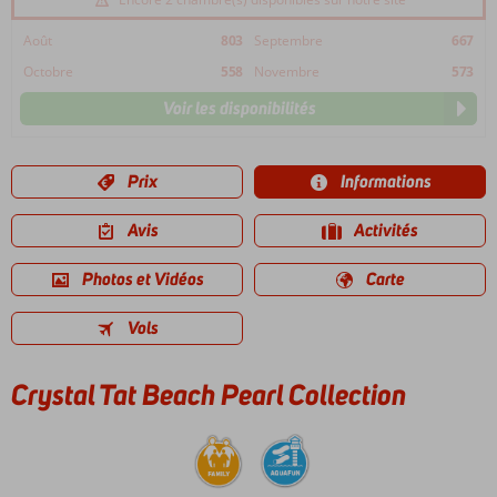
Août
803
Septembre
667
Octobre
558
Novembre
573
Voir les disponibilités
Prix
Informations
Avis
Activités
Photos et Vidéos
Carte
Vols
Crystal Tat Beach Pearl Collection