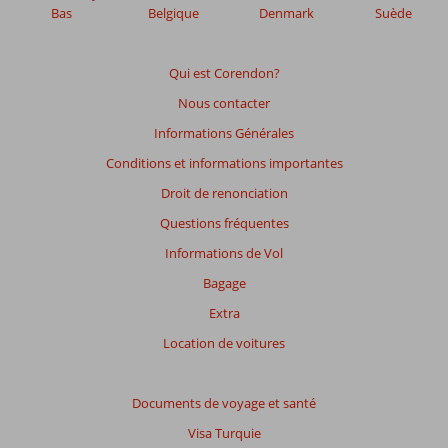
afin
Bas
Belgique
Denmark
Suède
de
garantir
la
Qui est Corendon?
pertinence
Nous contacter
des
avis
Informations Générales
présentés.
Conditions et informations importantes
En
savoir
Droit de renonciation
plus
Questions fréquentes
sur
nos
Informations de Vol
avis.
Bagage
Extra
Note
totale
Location de voitures
Basé
sur:
Documents de voyage et santé
10
Visa Turquie
commentaires