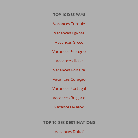
par
datum (nieuw > oud)
TOP 10 DES PAYS
Vacances Turquie
Il
Vacances Egypte
n'y
Vacances Grèce
a
pas
Vacances Espagne
de
Vacances Italie
commentaires
en
Vacances Bonaire
français,
Vacances Curaçao
choisissez
une
Vacances Portugal
autre
Vacances Bulgarie
langue
ici
Vacances Maroc
TOP 10 DES DESTINATIONS
Vacances Dubaï