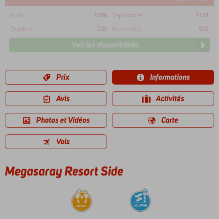
Août
1096
Septembre
1118
Octobre
720
Novembre
625
Voir les disponibilités
Prix
Informations
Avis
Activités
Photos et Vidéos
Carte
Vols
Megasaray Resort Side