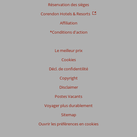
Réservation des sièges
Corendon Hotels & Resorts
Distribution
Affiliation
des votes
Impression générale
8,0
Manger
7,1
*Conditions d'action
Emplacement
9,0
Chambres
7,9
Service
8,4
Enfants
8,5
Qualité-prix
7,6
Qualité-wifi
8,2
Le meilleur prix
Cookies
Expériences
Décl. de confidentilité
de
nos
Copyright
clients
Langue
Disclaimer
Français (0)
Postes Vacants
Filtrer
Voyager plus durablement
par
Sitemap
participants
Ouvrir les préférences en cookies
Tous
Trier