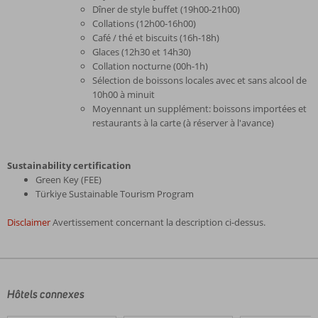
Dîner de style buffet (19h00-21h00)
Collations (12h00-16h00)
Café / thé et biscuits (16h-18h)
Glaces (12h30 et 14h30)
Collation nocturne (00h-1h)
Sélection de boissons locales avec et sans alcool de
10h00 à minuit
Moyennant un supplément: boissons importées et
restaurants à la carte (à réserver à l'avance)
Sustainability certification
Green Key (FEE)
Türkiye Sustainable Tourism Program
Disclaimer
Avertissement concernant la description ci-dessus.
Les
commentaires
sont
écrits
Hôtels connexes
par