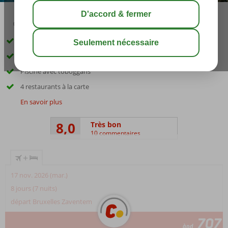
03:45
01:10
août 33°
C
share
sauver
Entouré d'un jardin
Chambres de luxe
Piscine avec toboggans
4 restaurants à la carte
En savoir plus
8,0
Très bon
10 commentaires
+
17 nov. 2026 (mar.)
8 jours (7 nuits)
départ Bruxelles Zaventem
707
àpd