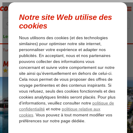
Les garanties de vacances
Turquie
Accueil
Riviera Turque
Side
Titreyengol
Megasaray Resort Side
Megasaray Resort Side
Ultra All Inclusive
-
Hôtel