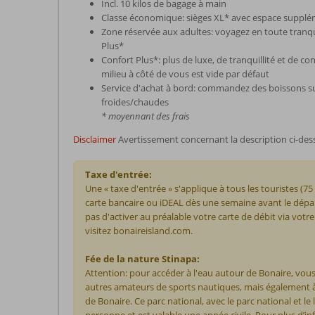
Incl. 10 kilos de bagage à main
Classe économique: sièges XL* avec espace supplém
Zone réservée aux adultes: voyagez en toute tranqu
Plus*
Confort Plus*: plus de luxe, de tranquillité et de co
milieu à côté de vous est vide par défaut
Service d'achat à bord: commandez des boissons su
froides/chaudes
* moyennant des frais
Disclaimer
Avertissement concernant la description ci-des
Taxe d'entrée:
Une « taxe d'entrée » s'applique à tous les touristes (7
carte bancaire ou iDEAL dès une semaine avant le départ.
pas d'activer au préalable votre carte de débit via vot
visitez bonaireisland.com.
Fée de la nature Stinapa:
Attention: pour accéder à l'eau autour de Bonaire, vous
autres amateurs de sports nautiques, mais également à 
de Bonaire. Ce parc national, avec le parc national et l