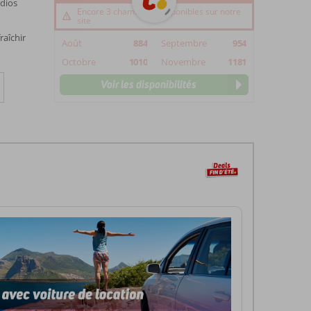
dios
Encore 3 chambre(s) disponibles sur notre
site
raîchir
Août
884
Septembre
954
Octobre
1010
Novembre
1181
Voir les disponibilités