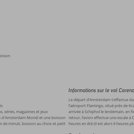
uisson
Informations sur le vol Coren
Le départ d’Amsterdam s’effectue dan
is
l’aéroport Flamingo, situé près de Kr
s, séries, magazines et jeux
arrivée à Schiphol le lendemain, en fi
ants d'Amsterdam Mondi et une boisson
retour, l’avion effectue une escale à
on de minuit, boisson au choix et petit
heures en été (il est alors 6 heures pl