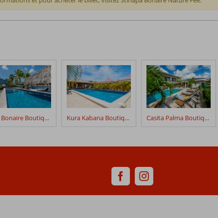
formations et pour acheter le billet, visitez Stinapa Bonaire Nature Fee.
Blue Bonaire Boutique Resort
Kura Kabana Boutique Resort
Casita Palma Boutique Resort