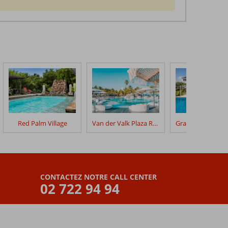
Red Palm Village
Van der Valk Plaza Royal Residence Bonaire
CONTACTEZ NOTRE CALL CENTER
02 722 94 94