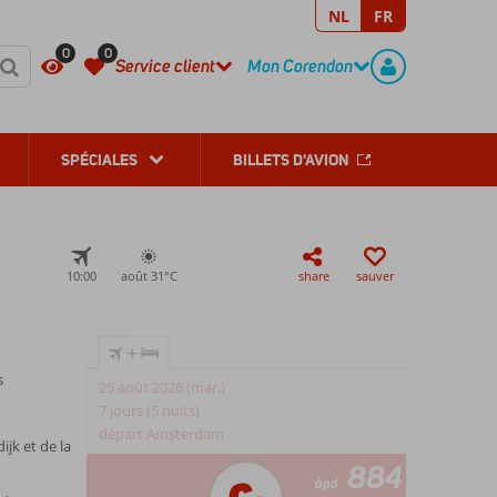
NL
FR
REGISTER
CONTACT
0
0
Service client
Mon Corendon
SPÉCIALES
BILLETS D'AVION
10:00
août 31°
C
share
sauver
+
s
25 août 2026 (mar.)
7 jours (5 nuits)
départ Amsterdam
jk et de la
884
àpd