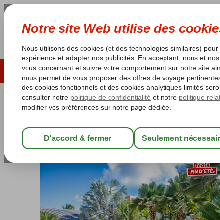
ÉTÉ 2026
LAST MINUTES
S
Les garanties de vacances
Garantie du prix le plu
Bonaire
Accueil
Kralendijk
All Seasons Appartements
All Seasons Appartements
Logement
-
Appartement