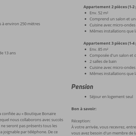
Appartement 2 pièces (1-2
Env. 52 m²
Comprend un salon et un
s à environ 250 mètres
Cuisine avec micro-ondes 
Mêmes installations que 
Appartement 3 pièces (1-4
Env. 85 m²
de 13 ans
Composée d'un salon et 
2 salles de bain
Cuisine avec micro-ondes 
Mêmes installations que 
Pension
Séjour en logement seul
Bon à savoir:
a confiée au « Boutique Bonaire
equel nous collaborons avec succès
Réception:
s ne seront pas présents tous les
À votre arrivée, vous recevrez, entr
a joignable par téléphone. De ce
vous avez besoin d'un membre de la