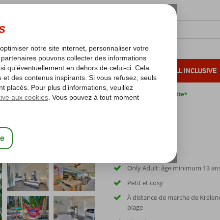
OLEIL D'HIVER
VACANCES AU SOLEIL
ALL INCLUSIVE
s bas*
Pas de surcharge carburant
Annulation gratuite*
Only Adult: âge minimum 13 an
Petit et cosy
À distance de marche de Kralendi
plage