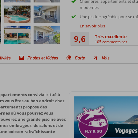
Chambres, appartements et stu
modernes
Une piscine agréable pour se raf
En savoir plus
9,6
Très excellente
105 commentaires
tivités
Photos et Vidéos
Carte
Vols
ppartements convivial situé à
ors vous êtes au bon endroit chez
ppartements propose des
rnes où vous pourrez vous
rouverez une grande piscine avec
anes ombragées, de salons et de
d'une boisson rafraîchissante