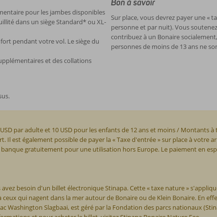
Bon à savoir
entaire pour les jambes disponibles
Sur place, vous devrez payer une « ta
illité dans un siège Standard* ou XL-
personne et par nuit). Vous soutenez l
contribuez à un Bonaire socialemen
nfort pendant votre vol. Le siège du
personnes de moins de 13 ans ne son
pplémentaires et des collations
sus.
5 USD par adulte et 10 USD pour les enfants de 12 ans et moins / Montants à ti
 Il est également possible de payer la « Taxe d'entrée » sur place à votre ar
re banque gratuitement pour une utilisation hors Europe. Le paiement en esp
 avez besoin d'un billet électronique Stinapa. Cette « taxe nature » s'appli
ceux qui nagent dans la mer autour de Bonaire ou de Klein Bonaire. En effet
e lac Washington Slagbaai, est géré par la Fondation des parcs nationaux (Sti