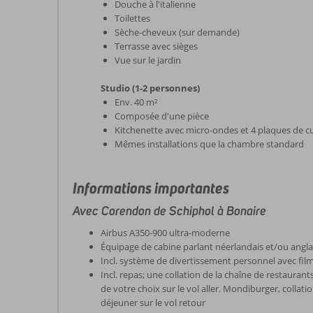
Douche à l'italienne
Toilettes
Sèche-cheveux (sur demande)
Terrasse avec sièges
Vue sur le jardin
Studio (1-2 personnes)
Env. 40 m²
Composée d'une pièce
Kitchenette avec micro-ondes et 4 plaques de c
Mêmes installations que la chambre standard
Informations importantes
Avec Corendon de Schiphol à Bonaire
Airbus A350-900 ultra-moderne
Équipage de cabine parlant néerlandais et/ou angla
Incl. système de divertissement personnel avec film
Incl. repas; une collation de la chaîne de restaur
de votre choix sur le vol aller. Mondiburger, collati
déjeuner sur le vol retour