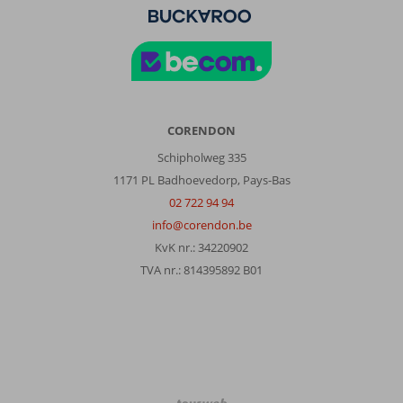
CORENDON
Schipholweg 335
1171 PL Badhoevedorp, Pays-Bas
02 722 94 94
info@corendon.be
KvK nr.: 34220902
TVA nr.: 814395892 B01