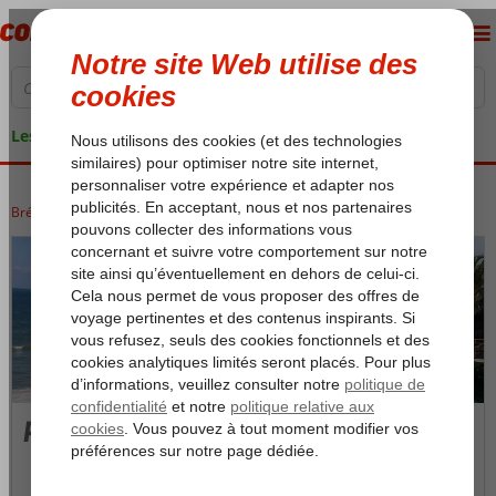
Les garanties de vacances
Brésil
Accueil
Natal
Natal
Ponta Negra
Ponta Negra
Photos et Vidéos
Carte