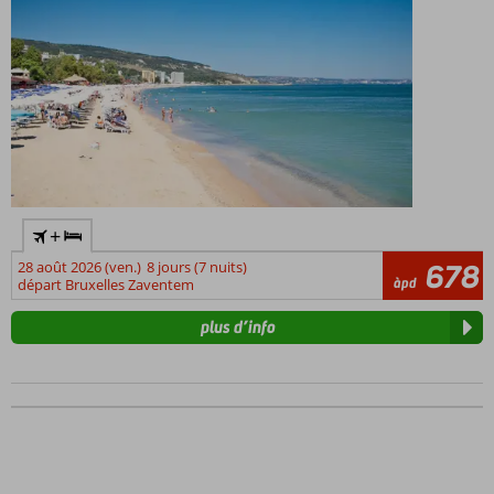
+
28 août 2026 (ven.)
8 jours (7 nuits)
678
àpd
départ Bruxelles Zaventem
plus d’info