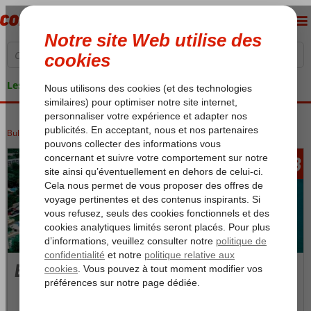
Les garanties de vacances
Bulgarie
Accueil
Mer Noire
Bingo Bulgarie
518
àpd
Bingo Bulgarie
Photos et Vidéos