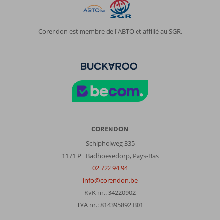
Corendon est membre de l'ABTO et affilié au SGR.
CORENDON
Schipholweg 335
1171 PL Badhoevedorp, Pays-Bas
02 722 94 94
info@corendon.be
KvK nr.: 34220902
TVA nr.: 814395892 B01