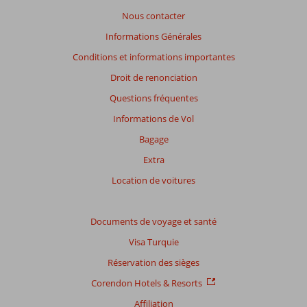
des
Nous contacter
avis
présentés.
Informations Générales
En
Conditions et informations importantes
savoir
plus
Droit de renonciation
sur
Questions fréquentes
nos
avis.
Informations de Vol
Bagage
Extra
Location de voitures
Documents de voyage et santé
Visa Turquie
Réservation des sièges
Corendon Hotels & Resorts
Affiliation