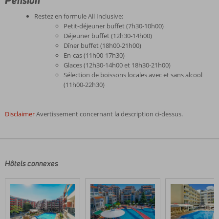
Pension
Restez en formule All Inclusive:
Petit-déjeuner buffet (7h30-10h00)
Déjeuner buffet (12h30-14h00)
Dîner buffet (18h00-21h00)
En-cas (11h00-17h30)
Glaces (12h30-14h00 et 18h30-21h00)
Sélection de boissons locales avec et sans alcool
(11h00-22h30)
Disclaimer
Avertissement concernant la description ci-dessus.
Les
commentaires
sont
écrits
Hôtels connexes
par
nos
clients
après
leur