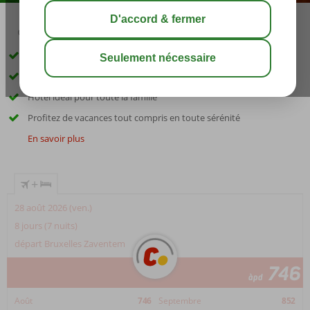
03:00
00:45
août 29°
C
share
sauver
À proximité de Sunny Beach
À quelques pas de la plage
Hôtel idéal pour toute la famille
Profitez de vacances tout compris en toute sérénité
En savoir plus
+
28 août 2026 (ven.)
8 jours (7 nuits)
départ Bruxelles Zaventem
746
àpd
Août
746
Septembre
852