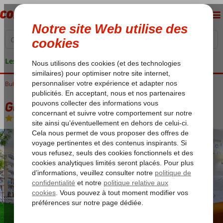
Les garanties de vacances
Bulgarie
Accueil
Mer Noire
Sunny Beach
Garden Nevis
Garden Nevis
All Inclusive
-
Hôtel