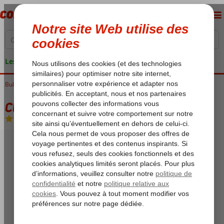
Les garanties de vacances
Bulgarie
Accueil
Ski Bulgarie
Borovets
Club Hotel Yanakiev
Club Hotel Yanakiev
D
-
Hôtel