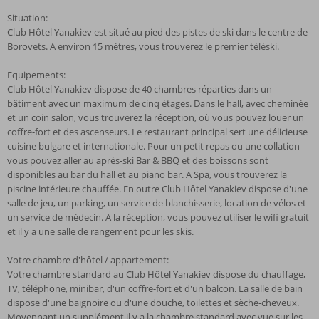
Situation:
Club Hôtel Yanakiev est situé au pied des pistes de ski dans le centre de
Borovets. A environ 15 mètres, vous trouverez le premier téléski.
Equipements:
Club Hôtel Yanakiev dispose de 40 chambres réparties dans un
bâtiment avec un maximum de cinq étages. Dans le hall, avec cheminée
et un coin salon, vous trouverez la réception, où vous pouvez louer un
coffre-fort et des ascenseurs. Le restaurant principal sert une délicieuse
cuisine bulgare et internationale. Pour un petit repas ou une collation
vous pouvez aller au après-ski Bar & BBQ et des boissons sont
disponibles au bar du hall et au piano bar. A Spa, vous trouverez la
piscine intérieure chauffée. En outre Club Hôtel Yanakiev dispose d'une
salle de jeu, un parking, un service de blanchisserie, location de vélos et
un service de médecin. A la réception, vous pouvez utiliser le wifi gratuit
et il y a une salle de rangement pour les skis.
Votre chambre d'hôtel / appartement:
Votre chambre standard au Club Hôtel Yanakiev dispose du chauffage,
TV, téléphone, minibar, d'un coffre-fort et d'un balcon. La salle de bain
dispose d'une baignoire ou d'une douche, toilettes et sèche-cheveux.
Moyennant un supplément il y a la chambre standard avec vue sur les