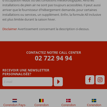
d'occupation réduit ou des conditions météorologiques. Ainsi les
installations de plein air ne sont pas toujours accessibles. Il peut aussi
arriver que le fournisseur d'hébergement demande, pour certaines
installations ou services, un supplément. Enfin, la formule All Inclusive
est plus limitée durant la saison hiver.
Disclaimer
Avertissement concernant la description ci-dessus.
Les
commentaires
sont
CONTACTEZ NOTRE CALL CENTER
écrits
02 722 94 94
par
nos
clients
RECEVOIR UNE NEWSLETTER
après
PERSONNALISÉE?
leur
séjour
dans
Club
Hotel
Yanakiev
Corendon Pays-
Corendon
Corendon
Corendon