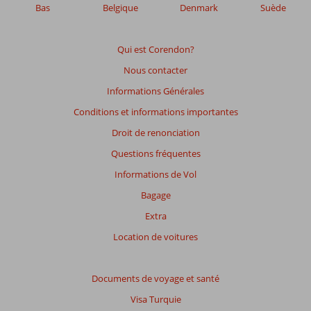
Bas
Belgique
Denmark
Suède
Les
avis
datant
Qui est Corendon?
de
Nous contacter
plus
de
Informations Générales
48
Conditions et informations importantes
mois
ne
Droit de renonciation
sont
Questions fréquentes
plus
affichés
Informations de Vol
afin
Bagage
de
garantir
Extra
la
Location de voitures
pertinence
des
avis
Documents de voyage et santé
présentés.
En
Visa Turquie
savoir