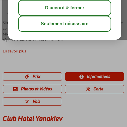
02:50
02:00
share
sauver
Situation: Club Hôtel Yanakiev est situé au pied des pistes de ski dans le
centre de Borovets. A environ 15 mètres, vous trouverez le premier
téléski. Equipements: Club Hôtel Yanakiev dispose de 40 chambres
réparties dans un bâtiment avec u...
En savoir plus
Prix
Informations
Photos et Vidéos
Carte
Vols
Club Hotel Yanakiev