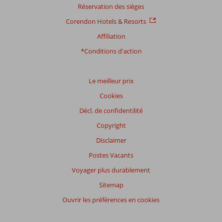
Réservation des sièges
plus
sur
Corendon Hotels & Resorts
nos
Affiliation
avis.
*Conditions d'action
Le meilleur prix
Cookies
Décl. de confidentilité
Copyright
Disclaimer
Postes Vacants
Voyager plus durablement
Sitemap
Ouvrir les préférences en cookies