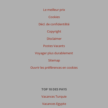
Service
6,8
Enfants
6,1
Qualité-prix
7,3
Qualité-wifi
8,6
Le meilleur prix
Cookies
Expériences
Décl. de confidentilité
de
nos
Copyright
clients
Langue
Disclaimer
Français (0)
Postes Vacants
Filtrer
Voyager plus durablement
par
Sitemap
participants
Ouvrir les préférences en cookies
Tous
Trier
par
datum (nieuw > oud)
TOP 10 DES PAYS
Vacances Turquie
Il
Vacances Egypte
n'y