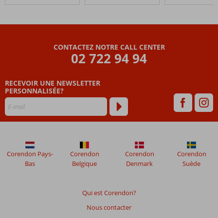
The
Freedom
Hotel
Les
CONTACTEZ NOTRE CALL CENTER
avis
02 722 94 94
datant
de
RECEVOIR UNE NEWSLETTER
plus
PERSONNALISÉE?
de
48
mois
ne
sont
plus
affichés
Corendon Pays-
Corendon
Corendon
Corendon
afin
Bas
Belgique
Denmark
Suède
de
garantir
la
Qui est Corendon?
pertinence
Nous contacter
des