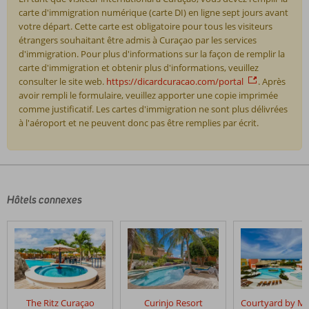
carte d'immigration numérique (carte DI) en ligne sept jours avant
votre départ. Cette carte est obligatoire pour tous les visiteurs
étrangers souhaitant être admis à Curaçao par les services
d'immigration. Pour plus d'informations sur la façon de remplir la
carte d'immigration et obtenir plus d'informations, veuillez
consulter le site web.
https://dicardcuracao.com/portal
. Après
avoir rempli le formulaire, veuillez apporter une copie imprimée
comme justificatif. Les cartes d'immigration ne sont plus délivrées
à l'aéroport et ne peuvent donc pas être remplies par écrit.
Les
commentaires
sont
écrits
Hôtels connexes
par
nos
clients
après
leur
séjour
dans
The Ritz Curaçao
Curinjo Resort