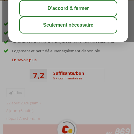
09:00
août 32°
C
share
sauver
Pour les voyageurs à petit budget et les nomades numériques!
Entièrement rénové en 2025
Situé au cœur d'Otrobanda, le centre coloré de Willemstad
Logement et petit déjeuner également disponible
En savoir plus
7,2
Suffisante/bon
97 commentaires
+
22 août 2026 (sam.)
8 jours (6 nuits)
départ Amsterdam
869
àpd