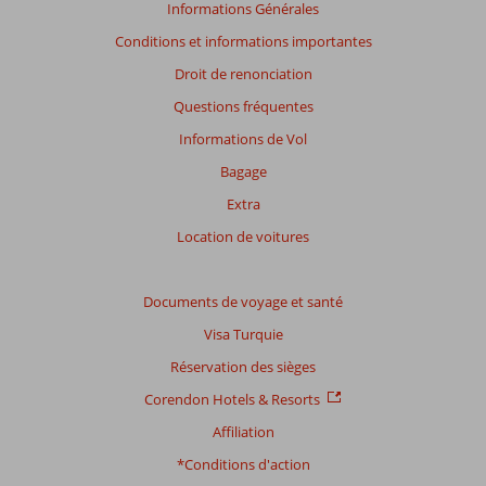
avis
Informations Générales
présentés.
Conditions et informations importantes
En
savoir
Droit de renonciation
plus
Questions fréquentes
sur
nos
Informations de Vol
avis.
Bagage
Extra
Note
totale
Location de voitures
Basé
sur:
Documents de voyage et santé
97
Visa Turquie
commentaires
Réservation des sièges
Corendon Hotels & Resorts
Distribution
Affiliation
des votes
Impression générale
7,2
Manger
6,5
*Conditions d'action
Emplacement
8,6
Chambres
6,4