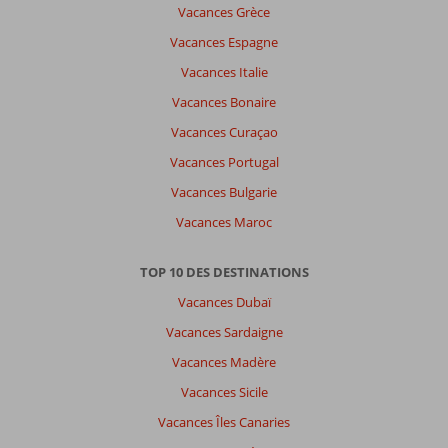
Vacances Grèce
a
pas
Vacances Espagne
de
Vacances Italie
commentaires
en
Vacances Bonaire
français,
Vacances Curaçao
choisissez
une
Vacances Portugal
autre
Vacances Bulgarie
langue
ici
Vacances Maroc
TOP 10 DES DESTINATIONS
Vacances Dubaï
Vacances Sardaigne
Vacances Madère
Vacances Sicile
Vacances Îles Canaries