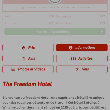
Encore 3 chambre(s) disponibles sur notre site
Août
869
Septembre
937
Octobre
937
Novembre
983
Voir les disponibilités
Prix
Informations
Avis
Activités
Photos et Vidéos
Vols
The Freedom Hotel
Bienvenue au Freedom Hotel, une expérience hôtelière unique
pour des vacances détente et de travail ! Cet hôtel 3 étoiles à
Willemstad, entièrement rénové en 2025 et à prix compétitif, est