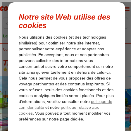
Les garanties de vacances
Curaçao
Accueil
Willemstad
The Freedom Hotel
The Freedom Hotel
Logement
-
Hôtel