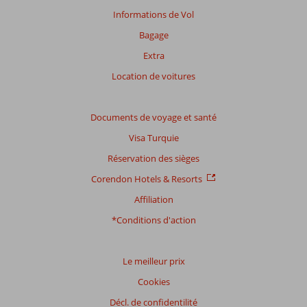
de
Informations de Vol
plus
Bagage
de
48
Extra
mois
Location de voitures
ne
sont
plus
Documents de voyage et santé
affichés
afin
Visa Turquie
de
Réservation des sièges
garantir
la
Corendon Hotels & Resorts
pertinence
Affiliation
des
avis
*Conditions d'action
présentés.
En
savoir
Le meilleur prix
plus
Cookies
sur
nos
Décl. de confidentilité