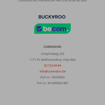
Corendon est membre de l'ABTO et affilié au SGR.
CORENDON
Schipholweg 335
1171 PL Badhoevedorp, Pays-Bas
02 722 94 94
info@corendon.be
KvK nr.: 34220902
TVA nr.: 814395892 B01