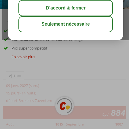
04:50
août 40°
C
share
sauver
7 nuits croisière et 7 nuits d'hôtel
Combinaison idéale entre culture et plage
Prix super compétitif
En savoir plus
+
09 janv. 2027 (sam.)
15 jours (14 nuits)
départ Bruxelles Zaventem
884
àpd
Août
1015
Septembre
1007