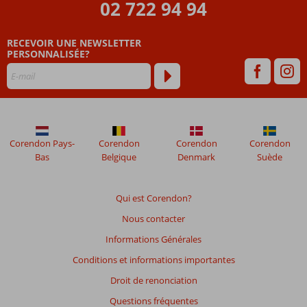
02 722 94 94
par
nos
clients
RECEVOIR UNE NEWSLETTER
après
PERSONNALISÉE?
leur
séjour
dans
Croisière
sur
le
Corendon Pays-
Corendon
Corendon
Corendon
Nil
Bas
Belgique
Denmark
Suède
5*
&
Hurghada
Qui est Corendon?
Marriott
Beach
Nous contacter
Resort
Informations Générales
5*
Conditions et informations importantes
Les
Droit de renonciation
avis
Questions fréquentes
datant