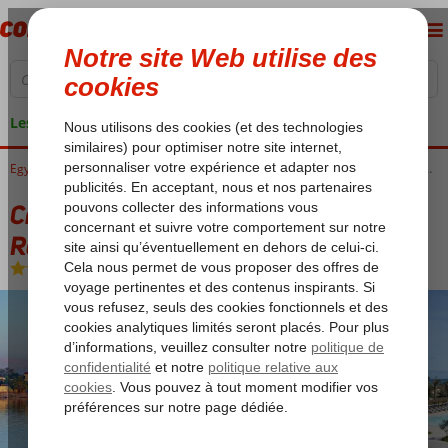
Les garanties de vacances
Accueil
Egypte
Luxor
Croisières sur le Nil
Croisière sur le Nil 5* & Serry Beach Resort 5*
Croisière sur le Nil 5* & Serry Beach
Resort 5*
Voyez description