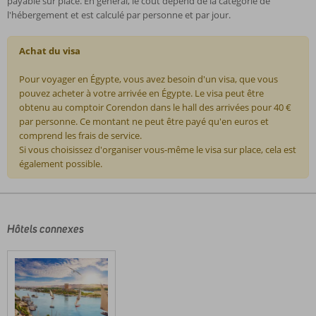
payable sur place. En général, le coût dépend de la catégorie de
l'hébergement et est calculé par personne et par jour.
Achat du visa
Pour voyager en Égypte, vous avez besoin d'un visa, que vous
pouvez acheter à votre arrivée en Égypte. Le visa peut être
obtenu au comptoir Corendon dans le hall des arrivées pour 40 €
par personne. Ce montant ne peut être payé qu'en euros et
comprend les frais de service.
Si vous choisissez d'organiser vous-même le visa sur place, cela est
également possible.
Les
commentaires
sont
écrits
Hôtels connexes
par
nos
clients
après
leur
séjour