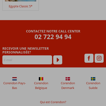
dans
Egypte Classic 5*
Croisière
sur
le
Nil
5*
CONTACTEZ NOTRE CALL CENTER
&
02 722 94 94
Serry
Beach
Resort
RECEVOIR UNE NEWSLETTER
5*
PERSONNALISÉE?
Les
avis
datant
de
plus
Corendon Pays-
Corendon
Corendon
Corendon
de
Bas
Belgique
Denmark
Suède
48
mois
ne
Qui est Corendon?
sont