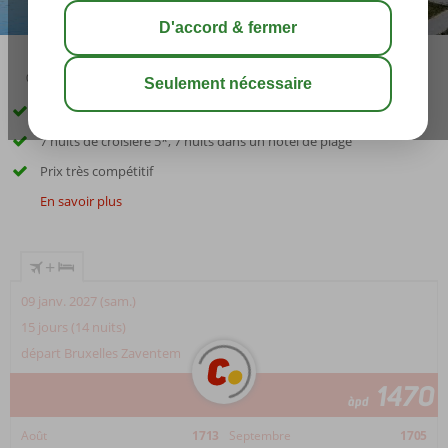
04:50
août 40°
C
share
sauver
Combinaison idéale de plage et culture
7 nuits de croisière 5*, 7 nuits dans un hôtel de plage
Prix très compétitif
En savoir plus
+
09 janv. 2027 (sam.)
15 jours (14 nuits)
départ Bruxelles Zaventem
1470
àpd
Août
1713
Septembre
1705