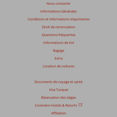
Nous contacter
plus
affichés
Informations Générales
afin
Conditions et informations importantes
de
garantir
Droit de renonciation
la
Questions fréquentes
pertinence
des
Informations de Vol
avis
Bagage
présentés.
En
Extra
savoir
Location de voitures
plus
sur
nos
Documents de voyage et santé
avis.
Visa Turquie
Réservation des sièges
Corendon Hotels & Resorts
Affiliation