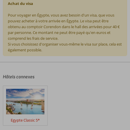
Achat du visa
Pour voyager en Égypte, vous avez besoin d'un visa, que vous
pouvez acheter à votre arrivée en Égypte. Le visa peut être
obtenu au comptoir Corendon dans le hall des arrivées pour 40 €
par personne. Ce montant ne peut être payé qu'en euros et
comprend les frais de service.
Si vous choisissez d'organiser vous-même le visa sur place, cela est
également possible.
Les
commentaires
sont
écrits
Hôtels connexes
par
nos
clients
après
leur
séjour
dans
Egypte Classic 5*
Croisière
sur