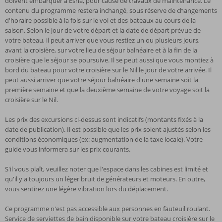
doivent embarquer à Esna, pour cause de travaux de maintenance. Le
contenu du programme restera inchangé, sous réserve de changements
d'horaire possible à la fois sur le vol et des bateaux au cours de la
saison. Selon le jour de votre départ et la date de départ prévue de
votre bateau, il peut arriver que vous restiez un ou plusieurs jours,
avant la croisière, sur votre lieu de séjour balnéaire et à la fin de la
croisière que le séjour se poursuive. Il se peut aussi que vous montiez à
bord du bateau pour votre croisière sur le Nil le jour de votre arrivée. Il
peut aussi arriver que votre séjour balnéaire d'une semaine soit la
première semaine et que la deuxième semaine de votre voyage soit la
croisière sur le Nil.
Les prix des excursions ci-dessus sont indicatifs (montants fixés à la
date de publication). Il est possible que les prix soient ajustés selon les
conditions économiques (ex: augmentation de la taxe locale). Votre
guide vous informera sur les prix courants.
S'il vous plaît, veuillez noter que l'espace dans les cabines est limité et
qu'il y a toujours un léger bruit de générateurs et moteurs. En outre,
vous sentirez une légère vibration lors du déplacement.
Ce programme n'est pas accessible aux personnes en fauteuil roulant.
Service de serviettes de bain disponible sur votre bateau croisière sur le