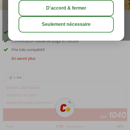
04:50
août 40°
C
share
sauver
7 nuits de croisière 5*, 7 nuits dans un hôtel de plage 5*
Combinaison idéale de plage et culture
Prix très compétitif
En savoir plus
+
09 janv. 2027 (sam.)
15 jours (14 nuits)
départ Bruxelles Zaventem
1040
àpd
Août
1103
Septembre
1051