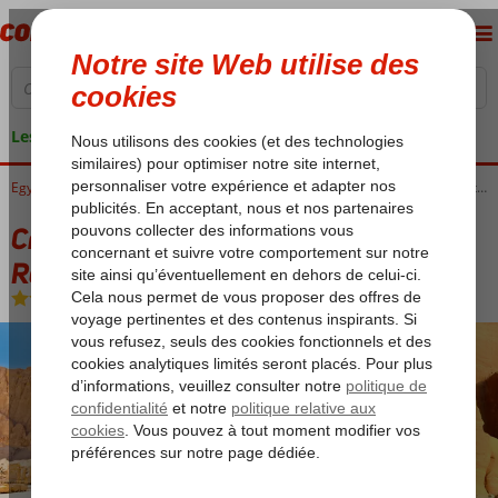
Les garanties de vacances
Accueil
Egypte
Luxor
Croisières sur le Nil
Croisière sur le Nil 5* & Stella Beach Resort & Spa 5*
Croisière sur le Nil 5* & Stella Beach
Resort & Spa 5*
Voyez description