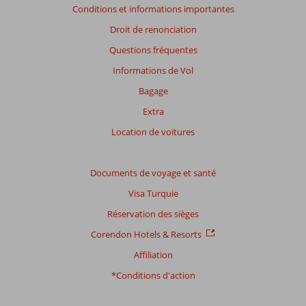
Conditions et informations importantes
affichés
afin
Droit de renonciation
de
Questions fréquentes
garantir
la
Informations de Vol
pertinence
Bagage
des
avis
Extra
présentés.
Location de voitures
En
savoir
plus
Documents de voyage et santé
sur
nos
Visa Turquie
avis.
Réservation des sièges
Corendon Hotels & Resorts
Affiliation
*Conditions d'action