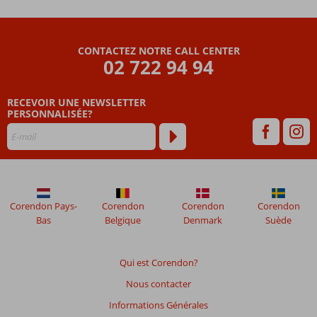
le
Nil
5*
CONTACTEZ NOTRE CALL CENTER
&
02 722 94 94
Stella
Beach
Resort
RECEVOIR UNE NEWSLETTER
&
PERSONNALISÉE?
Spa
5*
Les
avis
datant
Corendon Pays-
Corendon
Corendon
Corendon
de
Bas
Belgique
Denmark
Suède
plus
de
48
Qui est Corendon?
mois
Nous contacter
ne
sont
Informations Générales
plus