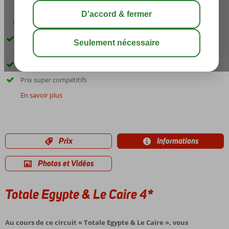
04:50
août 40°
C
share
sauver
4 nuits en croisière 5*, 1 nuit en train de nuit, 2 nuits au Caire et 7
nuits à Hurghada
Juste quelques dates!
Prix ​​super compétitifs
En savoir plus
Prix
Informations
Photos et Vidéos
Totale Egypte & Le Caire 4*
Au cours de ce circuit « Totale Egypte & Le Caire », vous