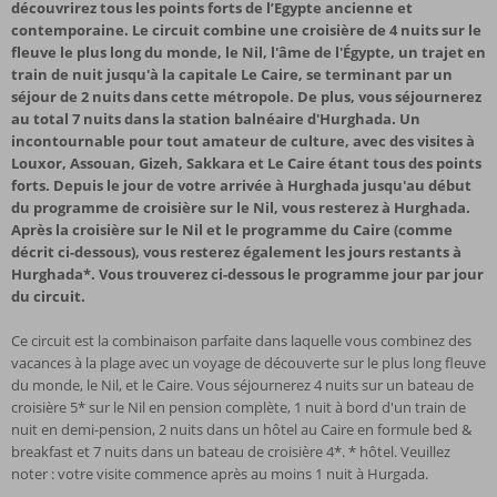
découvrirez tous les points forts de l’Egypte ancienne et
contemporaine. Le circuit combine une croisière de 4 nuits sur le
fleuve le plus long du monde, le Nil, l'âme de l'Égypte, un trajet en
train de nuit jusqu'à la capitale Le Caire, se terminant par un
séjour de 2 nuits dans cette métropole. De plus, vous séjournerez
au total 7 nuits dans la station balnéaire d'Hurghada. Un
incontournable pour tout amateur de culture, avec des visites à
Louxor, Assouan, Gizeh, Sakkara et Le Caire étant tous des points
forts. Depuis le jour de votre arrivée à Hurghada jusqu'au début
du programme de croisière sur le Nil, vous resterez à Hurghada.
Après la croisière sur le Nil et le programme du Caire (comme
décrit ci-dessous), vous resterez également les jours restants à
Hurghada*. Vous trouverez ci-dessous le programme jour par jour
du circuit.
Ce circuit est la combinaison parfaite dans laquelle vous combinez des
vacances à la plage avec un voyage de découverte sur le plus long fleuve
du monde, le Nil, et le Caire. Vous séjournerez 4 nuits sur un bateau de
croisière 5* sur le Nil en pension complète, 1 nuit à bord d'un train de
nuit en demi-pension, 2 nuits dans un hôtel au Caire en formule bed &
breakfast et 7 nuits dans un bateau de croisière 4*. * hôtel. Veuillez
noter : votre visite commence après au moins 1 nuit à Hurgada.