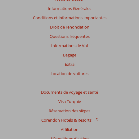
datant
Informations Générales
de
Conditions et informations importantes
plus
de
Droit de renonciation
48
Questions fréquentes
mois
ne
Informations de Vol
sont
Bagage
plus
affichés
Extra
afin
Location de voitures
de
garantir
la
Documents de voyage et santé
pertinence
des
Visa Turquie
avis
Réservation des sièges
présentés.
En
Corendon Hotels & Resorts
savoir
Affiliation
plus
sur
*Conditions d'action