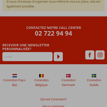
Si vous choisissez d'organiser vous-même le visa sur place, cela est
également possible.
Les
commentaires
sont
CONTACTEZ NOTRE CALL CENTER
écrits
02 722 94 94
par
nos
clients
RECEVOIR UNE NEWSLETTER
après
PERSONNALISÉE?
leur
séjour
dans
Totale
Egypte
&
Corendon Pays-
Corendon
Corendon
Corendon
Le
Bas
Belgique
Denmark
Suède
Caire
4*
Qui est Corendon?
Les
Nous contacter
avis