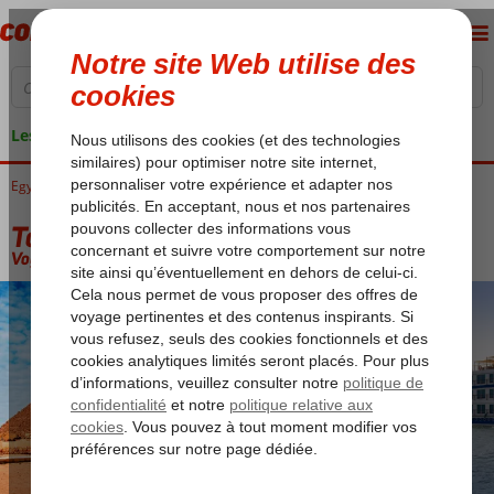
Les garanties de vacances
Egypte
Accueil
Luxor
Croisières sur le Nil
Totale Egypte & Le Caire 4*
Totale Egypte & Le Caire 4*
Voyez description