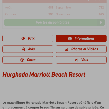
Août
681
Septembre
782
Octobre
796
Novembre
625
Voir les disponibilités
Prix
Informations
Avis
Photos et Vidéos
Carte
Vols
Hurghada Marriott Beach Resort
Le magnifique Hurghada Marriott Beach Resort bénéficie d'un
emplacement à couper le souffle sur sa plage de sable privée. Ce