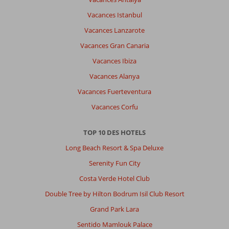
bien
Vacances Istanbul
passé.
Le
Vacances Lanzarote
guide
Vacances Gran Canaria
était
de
Vacances Ibiza
mauvaise
Vacances Alanya
fois
dès
Vacances Fuerteventura
que
Vacances Corfu
nous
lui
avons
TOP 10 DES HOTELS
donné
Long Beach Resort & Spa Deluxe
notre
avis
Serenity Fun City
sur
Costa Verde Hotel Club
le
séjour
Double Tree by Hilton Bodrum Isil Club Resort
qui
Grand Park Lara
commençait
mal.
Sentido Mamlouk Palace