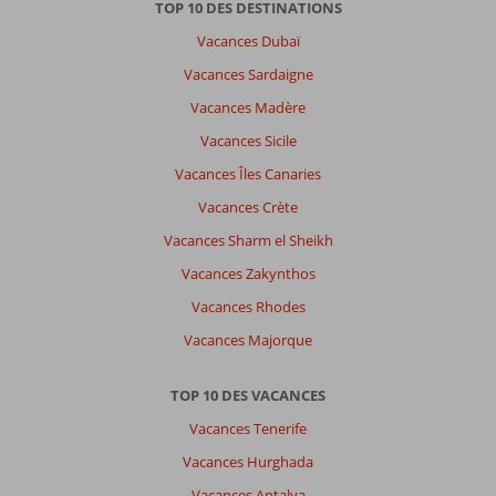
TOP 10 DES DESTINATIONS
la
Vacances Dubaï
plage
aussi.
Vacances Sardaigne
Le
Vacances Madère
buffet
était
Vacances Sicile
varié,
Vacances Îles Canaries
le
personnel
Vacances Crète
gentil.
Vacances Sharm el Sheikh
Les
chambres,
Vacances Zakynthos
le
Vacances Rhodes
wifi,
le
Vacances Majorque
transfert,
nos
TOP 10 DES VACANCES
vacances
ce
Vacances Tenerife
sont
Vacances Hurghada
à
moitié
Vacances Antalya