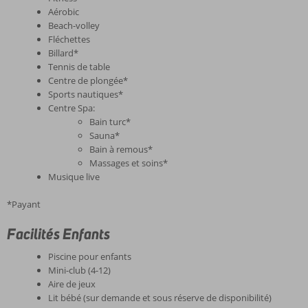
Aérobic
Beach-volley
Fléchettes
Billard*
Tennis de table
Centre de plongée*
Sports nautiques*
Centre Spa:
Bain turc*
Sauna*
Bain à remous*
Massages et soins*
Musique live
*Payant
Facilités Enfants
Piscine pour enfants
Mini-club (4-12)
Aire de jeux
Lit bébé (sur demande et sous réserve de disponibilité)