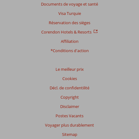
Basé
Documents de voyage et santé
sur:
Visa Turquie
38
commentaires
Réservation des sièges
Corendon Hotels & Resorts
Affiliation
Distribution
des votes
*Conditions d'action
Impression générale
8,3
Manger
7,7
Emplacement
8,6
Chambres
7,9
Service
8,6
Enfants
6,5
Le meilleur prix
Qualité-prix
8,1
Qualité-wifi
7,3
Cookies
Décl. de confidentilité
Expériences
de
Copyright
nos
clients
Disclaimer
Langue
Postes Vacants
Français (5)
Voyager plus durablement
Filtrer
Sitemap
par