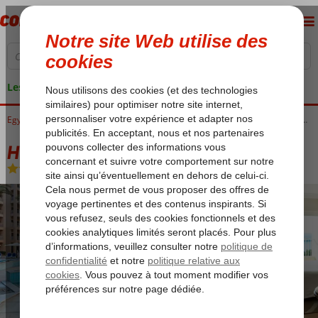
Les garanties de vacances
Accueil
Egypte
Mer Rouge
Hurghada
Hurghada-Ville
Hurghada Marriott Beach Resort
Hurghada Marriott Beach Resort
Demi-pension
-
Hôtel