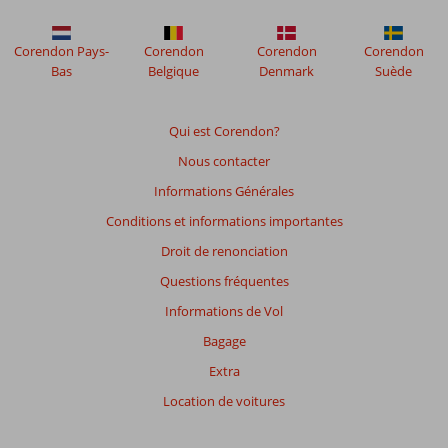
ne
sont
plus
Corendon Pays-
Corendon
Corendon
Corendon
affichés
Bas
Belgique
Denmark
Suède
afin
de
garantir
Qui est Corendon?
la
Nous contacter
pertinence
des
Informations Générales
avis
Conditions et informations importantes
présentés.
En
Droit de renonciation
savoir
Questions fréquentes
plus
sur
Informations de Vol
nos
Bagage
avis.
Extra
Note
Location de voitures
totale