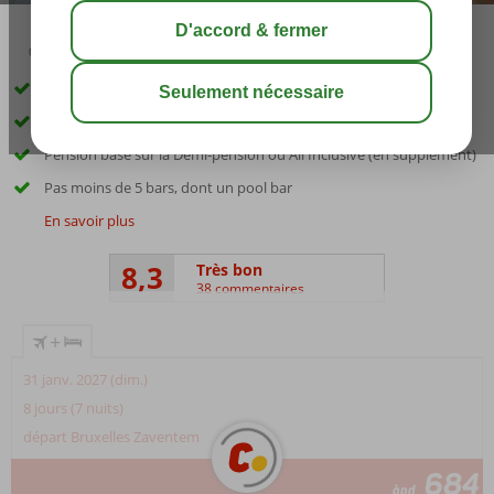
04:50
00:20
août 34°
C
share
sauver
Bel emplacement sur la plage privée
Grand choix d'activités différentes
Pension basé sur la Demi-pension ou All Inclusive (en supplément)
Pas moins de 5 bars, dont un pool bar
En savoir plus
8,3
Très bon
38 commentaires
+
31 janv. 2027 (dim.)
8 jours (7 nuits)
départ Bruxelles Zaventem
684
àpd