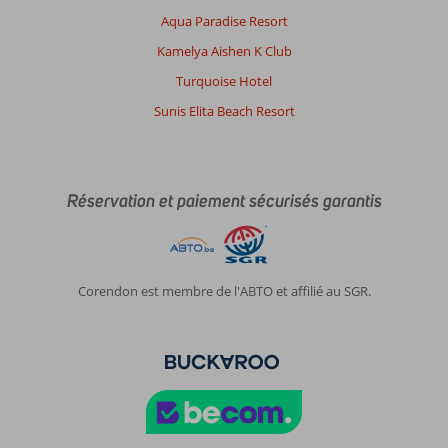
Aqua Paradise Resort
À
propos
Kamelya Aishen K Club
de
Turquoise Hotel
Hurghada
Marriott
Sunis Elita Beach Resort
Beach
Resort:
Hurghada
Marriott
Réservation et paiement sécurisés garantis
est
un
beau
hôtel,
un
Corendon est membre de l'ABTO et affilié au SGR.
peu
privatif
c’est
assez
agréable.
Néanmoins,
nous
avons