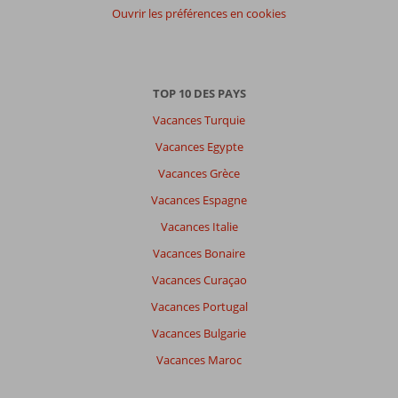
participants
Ouvrir les préférences en cookies
Tous
Trier
par
TOP 10 DES PAYS
datum (nieuw > oud)
Vacances Turquie
Vacances Egypte
Vickylaura
5,0
Vacances Grèce
Belgie
En couple
,
Vacances Espagne
19 avril 2025
Vacances Italie
Vacances Bonaire
À
Vacances Curaçao
propos
de
Vacances Portugal
Hurghada-
Vacances Bulgarie
Ville:
Vacances Maroc
L’hôtel
était
bien,