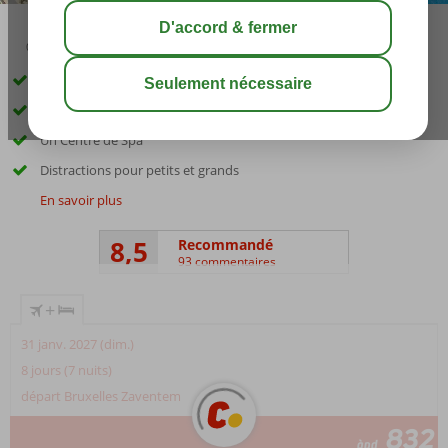
04:50
00:20
août 34°
C
share
sauver
Nouvel hôtel directement sur la plage
Plusieurs piscines et parcs aquatiques
Un Centre de Spa
Distractions pour petits et grands
En savoir plus
8,5
Recommandé
93 commentaires
+
31 janv. 2027 (dim.)
8 jours (7 nuits)
départ Bruxelles Zaventem
832
àpd