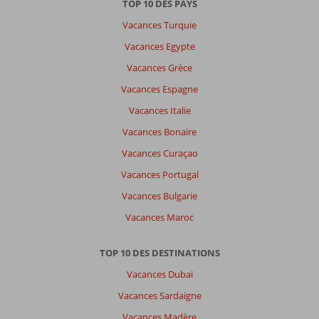
TOP 10 DES PAYS
par
Vacances Turquie
datum (nieuw > oud)
Vacances Egypte
Vacances Grèce
Maud
9,0
Belgie
Vacances Espagne
Famille avec jeunes enfant (s)
Vacances Italie
,
26 juillet 2026
Vacances Bonaire
Vacances Curaçao
À
propos
Vacances Portugal
de
Vacances Bulgarie
Hurghada-
Ville:
Vacances Maroc
Rien
à
TOP 10 DES DESTINATIONS
dire.
Vacances Dubaï
Un
bonheur
Vacances Sardaigne
de
Vacances Madère
venir