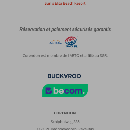
qui
Sunis Elita Beach Resort
a
largement
contribué
à
Réservation et paiement sécurisés garantis
rendre
nos
vacances
agréables.
Les
Corendon est membre de l'ABTO et affilié au SGR.
repas
étaient
de
bonne
qualité,
avec
des
grillades
excellentes,
même
CORENDON
si
Schipholweg 335
les
1171 PL Badhoevedorp, Pays-Bas
plats