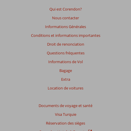
afin
de
Qui est Corendon?
garantir
Nous contacter
la
pertinence
Informations Générales
des
Conditions et informations importantes
avis
présentés.
Droit de renonciation
En
Questions fréquentes
savoir
plus
Informations de Vol
sur
Bagage
nos
avis.
Extra
Location de voitures
Note
totale
Documents de voyage et santé
Basé
Visa Turquie
sur:
93
Réservation des sièges
commentaires