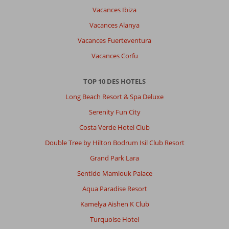
passé
Vacances Ibiza
un
Vacances Alanya
agréable
séjour
Vacances Fuerteventura
grâce
Vacances Corfu
à
un
personnel
TOP 10 DES HOTELS
toujours
Long Beach Resort & Spa Deluxe
souriant,
accueillant
Serenity Fun City
et
Costa Verde Hotel Club
aux
petits
Double Tree by Hilton Bodrum Isil Club Resort
soins.
Grand Park Lara
Un
grand
Sentido Mamlouk Palace
merci
Aqua Paradise Resort
à
l’équipe
Kamelya Aishen K Club
de
Turquoise Hotel
salle,