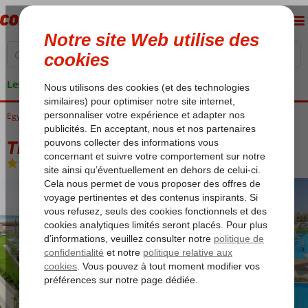
Les garanties de vacances
Egypte
Accueil
Mer Rouge
Hurghada
Hurghada-Ville
Titanic Royal & Aqua Park
Titanic Royal & Aqua Park
All Inclusive
-
Hôtel