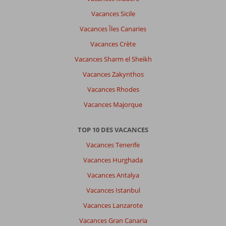
en
Vacances Sicile
Égypte.
Vacances Îles Canaries
Les
gens
Vacances Crète
sont
Vacances Sharm el Sheikh
très
accueillant.
Vacances Zakynthos
On
Vacances Rhodes
s’y
sent
Vacances Majorque
bien.
TOP 10 DES VACANCES
À
propos
Vacances Tenerife
de
Vacances Hurghada
Titanic
Royal
Vacances Antalya
&
Vacances Istanbul
Aqua
Park:
Vacances Lanzarote
Nous
Vacances Gran Canaria
avons