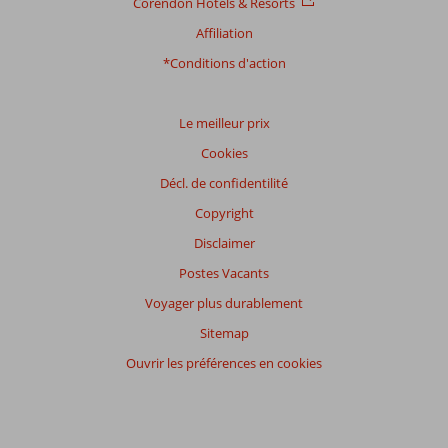
Corendon Hotels & Resorts
Affiliation
Distribution
*Conditions d'action
des votes
Impression générale
8,5
Manger
7,5
Emplacement
8,3
Chambres
8,2
Le meilleur prix
Service
8,6
Enfants
8,7
Cookies
Qualité-prix
8,2
Qualité-wifi
7,7
Décl. de confidentilité
Expériences
Copyright
de
nos
Disclaimer
clients
Postes Vacants
Langue
Voyager plus durablement
Français (11)
Sitemap
Filtrer
par
Ouvrir les préférences en cookies
participants
Tous
Trier