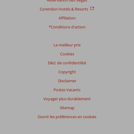
commentaires
Corendon Hotels & Resorts
Affiliation
Distribution
*Conditions d'action
des votes
Impression générale
9,5
Manger
8,9
Emplacement
8,9
Chambres
9,1
Le meilleur prix
Service
9,5
Enfants
6,5
Cookies
Qualité-prix
9,0
Qualité-wifi
7,8
Décl. de confidentilité
Expériences
Copyright
de
nos
Disclaimer
clients
Postes Vacants
Langue
Voyager plus durablement
Français (5)
Sitemap
Filtrer
par
Ouvrir les préférences en cookies
participants
Tous