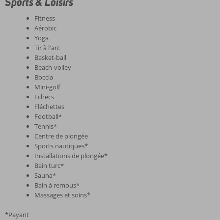
Sports & Loisirs
Fitness
Aérobic
Yoga
Tir à l'arc
Basket-ball
Beach-volley
Boccia
Mini-golf
Echecs
Fléchettes
Football*
Tennis*
Centre de plongée
Sports nautiques*
Installations de plongée*
Bain turc*
Sauna*
Bain à remous*
Massages et soins*
*Payant