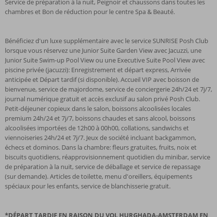
Service de préparation à la nuit, Peignoir et chaussons dans toutes les
chambres et Bon de réduction pour le centre Spa & Beauté.
Bénéficiez d'un luxe supplémentaire avec le service SUNRISE Posh Club
lorsque vous réservez une Junior Suite Garden View avec Jacuzzi, une
Junior Suite Swim-up Pool View ou une Executive Suite Pool View avec
piscine privée (jacuzzi): Enregistrement et départ express, Arrivée
anticipée et Départ tardif (si disponible). Accueil VIP avec boisson de
bienvenue, service de majordome, service de conciergerie 24h/24 et 7j/7,
journal numérique gratuit et accès exclusif au salon privé Posh Club.
Petit-déjeuner copieux dans le salon, boissons alcoolisées locales
premium 24h/24 et 7j/7, boissons chaudes et sans alcool, boissons
alcoolisées importées de 12h00 à 00h00, collations, sandwichs et
viennoiseries 24h/24 et 7j/7. Jeux de société incluant backgammon,
échecs et dominos. Dans la chambre: fleurs gratuites, fruits, noix et
biscuits quotidiens, réapprovisionnement quotidien du minibar, service
de préparation à la nuit, service de déballage et service de repassage
(sur demande). Articles de toilette, menu d'oreillers, équipements
spéciaux pour les enfants, service de blanchisserie gratuit.
*DÉPART TARDIF EN RAISON DU VOL HURGHADA-AMSTERDAM EN