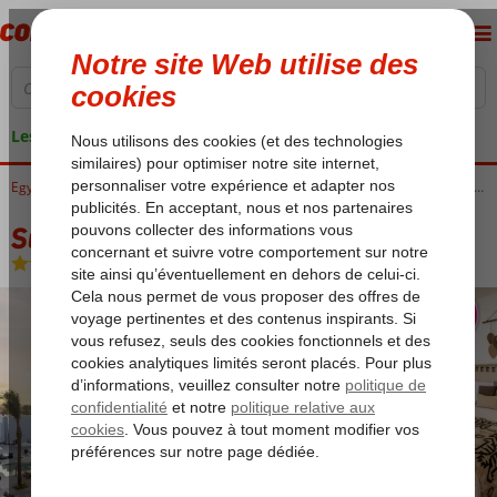
Les garanties de vacances
Accueil
Egypte
Mer Rouge
Hurghada
Makadi Bay
Sunrise Tucana Resort Grand Select
Sunrise Tucana Resort Grand Select
All Inclusive
-
Hôtel