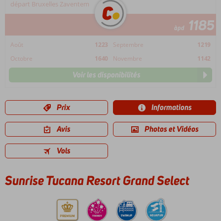
départ Bruxelles Zaventem
1185
àpd
Août
1223
Septembre
1219
Octobre
1640
Novembre
1142
Voir les disponibilités
Prix
Informations
Avis
Photos et Vidéos
Vols
Sunrise Tucana Resort Grand Select