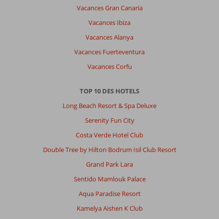
Vacances Gran Canaria
Je
recommande
Vacances Ibiza
à
Vacances Alanya
100%
Seul
Vacances Fuerteventura
petit
Vacances Corfu
point
négatif
:
TOP 10 DES HOTELS
le
Long Beach Resort & Spa Deluxe
ménage
trop
Serenity Fun City
bruyant
Costa Verde Hotel Club
tôt
le
Double Tree by Hilton Bodrum Isil Club Resort
matin,
Grand Park Lara
malgré
nos
Sentido Mamlouk Palace
remarques
Aqua Paradise Resort
À
Kamelya Aishen K Club
propos