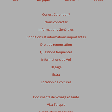
affichés
afin
de
Qui est Corendon?
garantir
Nous contacter
la
pertinence
Informations Générales
des
Conditions et informations importantes
avis
présentés.
Droit de renonciation
En
Questions fréquentes
savoir
plus
Informations de Vol
sur
Bagage
nos
avis.
Extra
Location de voitures
Note
totale
Documents de voyage et santé
Basé
Visa Turquie
sur:
69
Réservation des sièges