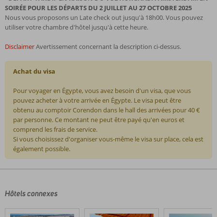
SOIRÉE POUR LES DÉPARTS DU 2 JUILLET AU 27 OCTOBRE 2025
Nous vous proposons un Late check out jusqu'à 18h00. Vous pouvez
utiliser votre chambre d'hôtel jusqu'à cette heure.
Disclaimer
Avertissement concernant la description ci-dessus.
Achat du visa
Pour voyager en Égypte, vous avez besoin d'un visa, que vous
pouvez acheter à votre arrivée en Égypte. Le visa peut être
obtenu au comptoir Corendon dans le hall des arrivées pour 40 €
par personne. Ce montant ne peut être payé qu'en euros et
comprend les frais de service.
Si vous choisissez d'organiser vous-même le visa sur place, cela est
également possible.
Les
commentaires
sont
écrits
Hôtels connexes
par
nos