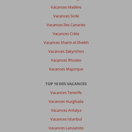
élégance
Vacances Madère
et
cadre
Vacances Sicile
enchanteur
Vacances Îles Canaries
se
conjuguent
Vacances Crète
à
Vacances Sharm el Sheikh
merveille.
Une
Vacances Zakynthos
décoration
Vacances Rhodes
moderne.
Les
Vacances Majorque
piscines
et
TOP 10 DES VACANCES
la
plage
Vacances Tenerife
sont
Vacances Hurghada
tout
simplement
Vacances Antalya
sublimes.
Vacances Istanbul
Un
séjour
Vacances Lanzarote
inoubliable