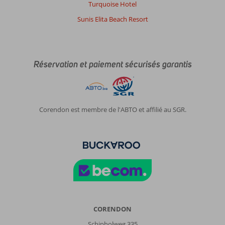
Turquoise Hotel
de
Sunrise
Sunis Elita Beach Resort
Tucana
Resort
Grand
Select:
Réservation et paiement sécurisés garantis
Un
hôtel
d’exception
où
gastronomie,
Corendon est membre de l'ABTO et affilié au SGR.
élégance
et
cadre
enchanteur
se
conjuguent
à
merveille.
Une
décoration
CORENDON
moderne.
Schipholweg 335