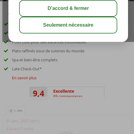
04:50
00:45
août 34°
C
share
sauver
Complexe hôtelier branché; tout respire le luxe
Vue panoramique sur la baie de Makadi
Posh Club pour des vacances inoubliables
Plats raffinés issus de cuisines du monde
Spa et bien-être complets
Late Check-Out*
En savoir plus
9,4
Excellente
69 commentaires
+
31 janv. 2027 (dim.)
8 jours (7 nuits)