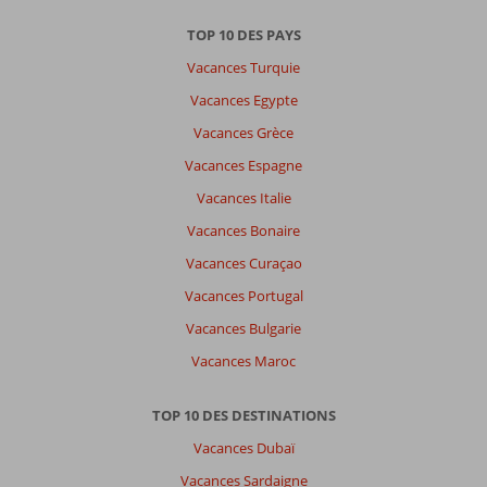
Trier
TOP 10 DES PAYS
par
Vacances Turquie
datum (nieuw > oud)
Vacances Egypte
Vacances Grèce
Diana
10
Frankrijk
Vacances Espagne
En couple
,
Vacances Italie
06 septembre 2025
Vacances Bonaire
Vacances Curaçao
À
propos
Vacances Portugal
de
Vacances Bulgarie
Makadi
Bay:
Vacances Maroc
Un
hôtel
TOP 10 DES DESTINATIONS
d’exception
Vacances Dubaï
où
gastronomie,
Vacances Sardaigne