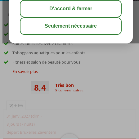
04:50
00:50
août 34°
C
share
sauver
Complexe de luxe directement sur une belle plage de sable
5 restaurants à la carte
Suites familiales avec 2 chambres
Toboggans aquatiques pour les enfants
Fitness et salon de beauté pour vous!
En savoir plus
8,4
Très bon
8 commentaires
+
31 janv. 2027 (dim.)
8 jours (7 nuits)
départ Bruxelles Zaventem