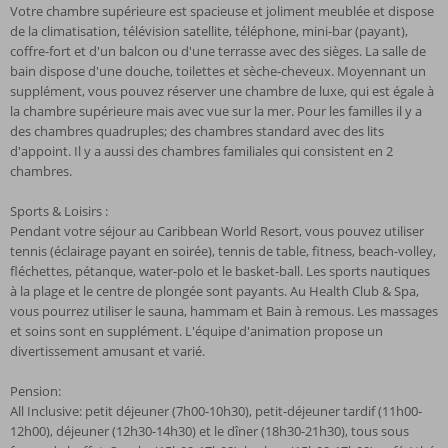
Votre chambre supérieure est spacieuse et joliment meublée et dispose
de la climatisation, télévision satellite, téléphone, mini-bar (payant),
coffre-fort et d'un balcon ou d'une terrasse avec des sièges. La salle de
bain dispose d'une douche, toilettes et sèche-cheveux. Moyennant un
supplément, vous pouvez réserver une chambre de luxe, qui est égale à
la chambre supérieure mais avec vue sur la mer. Pour les familles il y a
des chambres quadruples; des chambres standard avec des lits
d'appoint. Il y a aussi des chambres familiales qui consistent en 2
chambres.
Sports & Loisirs :
Pendant votre séjour au Caribbean World Resort, vous pouvez utiliser
tennis (éclairage payant en soirée), tennis de table, fitness, beach-volley,
fléchettes, pétanque, water-polo et le basket-ball. Les sports nautiques
à la plage et le centre de plongée sont payants. Au Health Club & Spa,
vous pourrez utiliser le sauna, hammam et Bain à remous. Les massages
et soins sont en supplément. L'équipe d'animation propose un
divertissement amusant et varié.
Pension:
All Inclusive: petit déjeuner (7h00-10h30), petit-déjeuner tardif (11h00-
12h00), déjeuner (12h30-14h30) et le dîner (18h30-21h30), tous sous