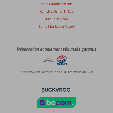
22 novembre 2025
Aqua Paradise Resort
Kamelya Aishen K Club
À
Turquoise Hotel
propos
Sunis Elita Beach Resort
de
Soma
Bay:
Belle
Réservation et paiement sécurisés garantis
destination
agréable,
spacieux
et
lumineux,
Corendon est membre de l'ABTO et affilié au SGR.
super
À
propos
de
Caribbean
World
Resort: