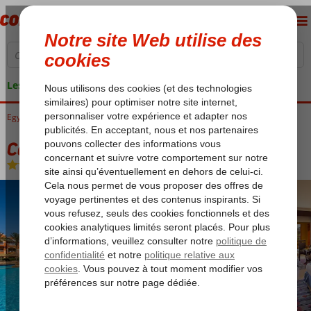
Les garanties de vacances
Egypte
Accueil
Mer Rouge
Hurghada
Soma Bay
Caribbean World Resort
Caribbean World Resort
All Inclusive
-
Hôtel