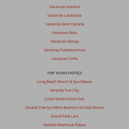
lits
Vacances Istanbul
séparés
pas
Vacances Lanzarote
agréable
Vacances Gran Canaria
Hôtel
propre
Vacances Ibiza
bien
Vacances Alanya
entretenu
et
Vacances Fuerteventura
personnel
Vacances Corfu
très
serviable
TOP 10 DES HOTELS
Impression générale
7
Manger
6
Long Beach Resort & Spa Deluxe
Emplacement
7
Chambres
6
Service
8
Enfants
-
Serenity Fun City
Qualité-prix
8
Qualité-wifi
6
Costa Verde Hotel Club
Double Tree by Hilton Bodrum Isil Club Resort
Elhabibe
9,0
Grand Park Lara
Belgie
Sentido Mamlouk Palace
En couple
,