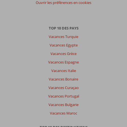
Ouvrir les préférences en cookies
Tous
Trier
par
datum (nieuw > oud)
TOP 10 DES PAYS
Vacances Turquie
Luc
7,0
Vacances Egypte
Belgie
Vacances Grèce
En couple
,
29 novembre 2025
Vacances Espagne
Vacances Italie
À
Vacances Bonaire
propos
Vacances Curaçao
de
Soma
Vacances Portugal
Bay:
Vacances Bulgarie
Plage
Vacances Maroc
très
agréable
dommage