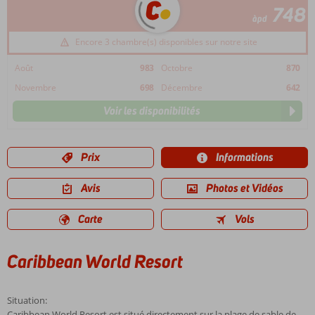
748
àpd
Encore 3 chambre(s) disponibles sur notre site
Août
983
Octobre
870
Novembre
698
Décembre
642
Voir les disponibilités
Prix
Informations
Avis
Photos et Vidéos
Carte
Vols
Caribbean World Resort
Situation:
Caribbean World Resort est situé directement sur la plage de sable de