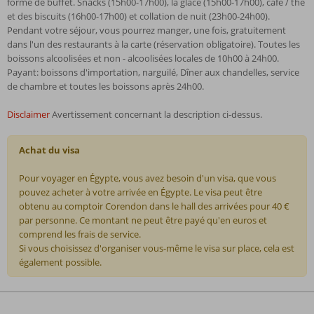
forme de buffet. Snacks (15h00-17h00), la glace (15h00-17h00), café / thé
et des biscuits (16h00-17h00) et collation de nuit (23h00-24h00).
Pendant votre séjour, vous pourrez manger, une fois, gratuitement
dans l'un des restaurants à la carte (réservation obligatoire). Toutes les
boissons alcoolisées et non - alcoolisées locales de 10h00 à 24h00.
Payant: boissons d'importation, narguilé, Dîner aux chandelles, service
de chambre et toutes les boissons après 24h00.
Disclaimer
Avertissement concernant la description ci-dessus.
Achat du visa
Pour voyager en Égypte, vous avez besoin d'un visa, que vous
pouvez acheter à votre arrivée en Égypte. Le visa peut être
obtenu au comptoir Corendon dans le hall des arrivées pour 40 €
par personne. Ce montant ne peut être payé qu'en euros et
comprend les frais de service.
Si vous choisissez d'organiser vous-même le visa sur place, cela est
également possible.
Les
commentaires
sont