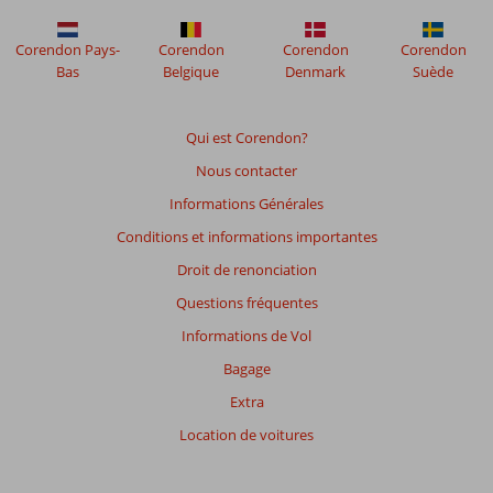
plus
affichés
Corendon Pays-
Corendon
Corendon
Corendon
afin
Bas
Belgique
Denmark
Suède
de
garantir
la
Qui est Corendon?
pertinence
Nous contacter
des
avis
Informations Générales
présentés.
Conditions et informations importantes
En
savoir
Droit de renonciation
plus
Questions fréquentes
sur
nos
Informations de Vol
avis.
Bagage
Extra
Note
totale
Location de voitures
Basé
sur: