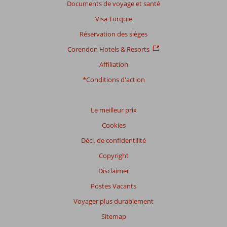
Documents de voyage et santé
8
Visa Turquie
commentaires
Réservation des sièges
Corendon Hotels & Resorts
Distribution
Affiliation
des votes
Impression générale
8,4
Manger
7,4
*Conditions d'action
Emplacement
7,8
Chambres
7,6
Service
8,9
Enfants
9,0
Qualité-prix
8,9
Qualité-wifi
6,9
Le meilleur prix
Cookies
Expériences
Décl. de confidentilité
de
nos
Copyright
clients
Langue
Disclaimer
Français (2)
Postes Vacants
Filtrer
Voyager plus durablement
par
Sitemap
participants