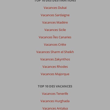
TOP 10 DES DESTINATIONS
qu’il
Vacances Dubaï
n’y
a
Vacances Sardaigne
rien
Vacances Madère
en
dehors
Vacances Sicile
de
Vacances Îles Canaries
l’hôtel
Vacances Crète
À
Vacances Sharm el Sheikh
propos
de
Vacances Zakynthos
Caribbean
Vacances Rhodes
World
Resort:
Vacances Majorque
Chambre
propre
TOP 10 DES VACANCES
mais
un
Vacances Tenerife
peu
Vacances Hurghada
vieillottes
2
Vacances Antalya