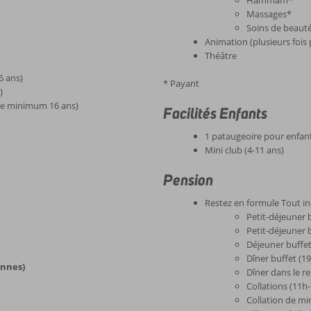
Hammam*
Massages*
Soins de beaut
Animation (plusieurs fois
Théâtre
6 ans)
* Payant
)
âge minimum 16 ans)
Facilités Enfants
1 pataugeoire pour enfan
Mini club (4-11 ans)
Pension
Restez en formule Tout in
Petit-déjeuner 
Petit-déjeuner b
Déjeuner buffe
Dîner buffet (1
onnes)
Dîner dans le re
Collations (11h
Collation de mi