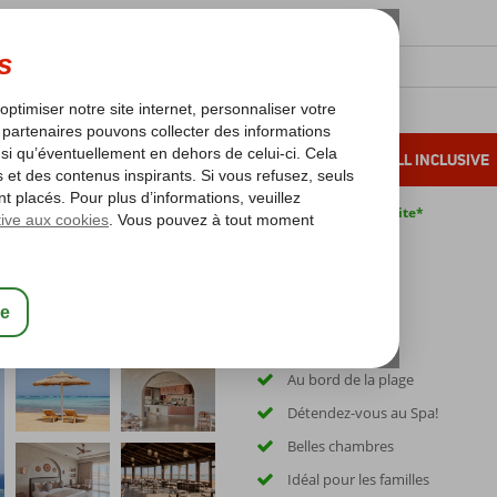
OLEIL D'HIVER
VACANCES AU SOLEIL
ALL INCLUSIVE
s bas*
Pas de surcharge carburant
Annulation gratuite*
Au bord de la plage
Détendez-vous au Spa!
Belles chambres
Idéal pour les familles