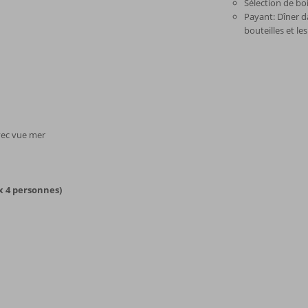
Sélection de bo
Payant: Dîner da
bouteilles et l
vec vue mer
x 4 personnes)