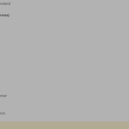
andard
nnes)
 mer
sus.