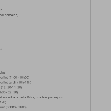
é*
 par semaine)
ts
clus:
buffet (7h00 - 10h00)
uffet tardif (10h-11h)
t (12h30-14h30)
9h30 - 22h30)
staurant à la carte Ritsa, une fois par séjour
-17h)
nuit (00h00-03h00)