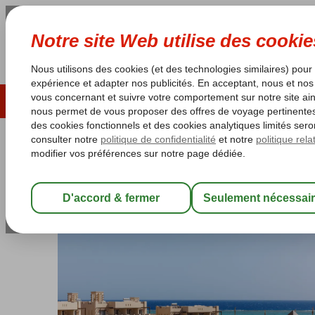
ÉTÉ 2026
LAST MINUTES
S
Les garanties de vacances
Garantie du prix le plu
Egypte
Accueil
Mer Rouge
Marsa Alam
True Beach Resort
True Beach Resort
All Inclusive
-
Hôtel