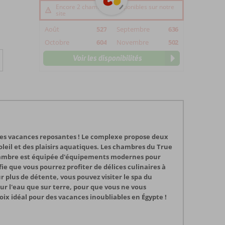
Encore 2 chambre(s) disponibles sur notre
site
Août
527
Septembre
636
Octobre
604
Novembre
502
Voir les disponibilités
 des vacances reposantes ! Le complexe propose deux
oleil et des plaisirs aquatiques. Les chambres du True
chambre est équipée d'équipements modernes pour
fie que vous pourrez profiter de délices culinaires à
ur plus de détente, vous pouvez visiter le spa du
ur l'eau que sur terre, pour que vous ne vous
ix idéal pour des vacances inoubliables en Égypte !