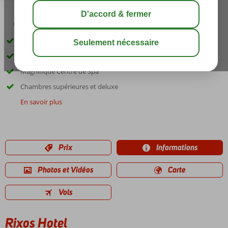
04:45
00:20
août 37°
C
share
sauver
Directement sur la plage de sable privée
8 restaurants à la carte
Magnifique Centre de Spa
Chambres supérieures et deluxe
En savoir plus
Prix
Informations
Photos et Vidéos
Carte
Vols
Rixos Hotel