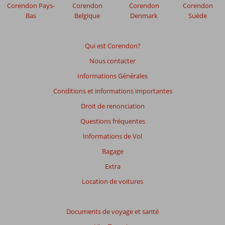
afin
Corendon Pays-
Corendon
Corendon
Corendon
de
Bas
Belgique
Denmark
Suède
garantir
la
pertinence
Qui est Corendon?
des
Nous contacter
avis
présentés.
Informations Générales
En
Conditions et informations importantes
savoir
plus
Droit de renonciation
sur
Questions fréquentes
nos
avis.
Informations de Vol
Bagage
Extra
Location de voitures
Documents de voyage et santé