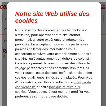
Les garanties de vacances
Egypte
Accueil
Mer Rouge
Sharm el Sheikh
Nabq Bay
Rixos Hotel
Rixos Hotel
Ultra All Inclusive
-
Hôtel