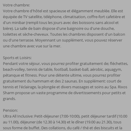
Votre chambre:
Votre chambre d'hôtel est spacieuse et élégamment meublée. Elle est
équipée de TV satellite, téléphone, climatisation, coffre-fort cafetière et
d'un minibar (rempli tous les jours avec des boissons sans alcool et
bière). La salle de bain dispose d'une baignoire ou d'une douche,
toilettes et sèche-cheveux. Toutes les chambres disposent d'un balcon
ou d'une terrasse. Moyennant un supplément, vous pouvez réserver
une chambre avec vue sur la mer.
Sports et Loisirs:
Pendant votre séjour, vous pourrez profiter gratuitement de; fléchettes,
beach-volley, tennis de table, football, basket-ball, aérobic, aquagym,
pétanque et fitness. Pour une détente ultime, vous pourrez profiter
gratuitement du hammam et des 2 saunas. En supplément: court de
tennis et l'éclairage, la plongée et divers massages et soins au Spa. Rixos
Sharm propose un vaste programme de divertissements pour petits et
grands.
Pension:
Ultra All Inclusive: Petit-déjeuner (7:00-10:00), petit déjeuner tardif (10.00
au 11.00), déjeuner (de 12.30 à 14.30) et le dîner (19.00 au 21.30), tous
sous forme de buffet. Des collations, du café / thé et des biscuits et la