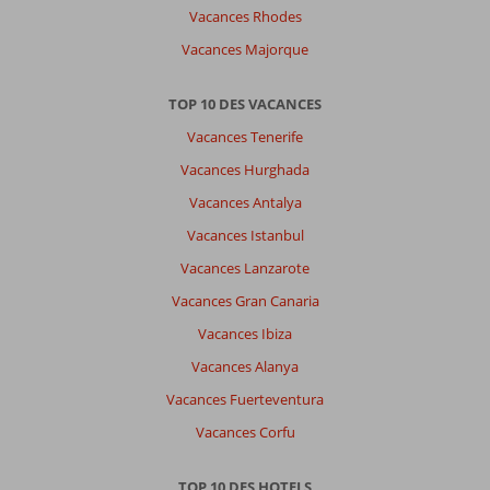
City:
Vacances Rhodes
La
Vacances Majorque
chambre
ainsi
que
TOP 10 DES VACANCES
l’établissement
Vacances Tenerife
était
super
Vacances Hurghada
!
Vacances Antalya
Il
y
Vacances Istanbul
a
Vacances Lanzarote
des
navettes
Vacances Gran Canaria
pour
Vacances Ibiza
la
plage
Vacances Alanya
et
Vacances Fuerteventura
le
centre
Vacances Corfu
« mall »
gratuite
TOP 10 DES HOTELS