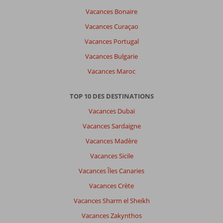
Français (1)
Vacances Bonaire
Filtrer
Vacances Curaçao
par
Vacances Portugal
participants
Tous
Vacances Bulgarie
Vacances Maroc
Trier
par
datum (nieuw > oud)
TOP 10 DES DESTINATIONS
Vacances Dubaï
Alicia
Vacances Sardaigne
8,0
Belgie
Vacances Madère
En couple
,
Vacances Sicile
02 novembre 2024
Vacances Îles Canaries
Vacances Crète
À
propos
Vacances Sharm el Sheikh
de
Vacances Zakynthos
Dubaï