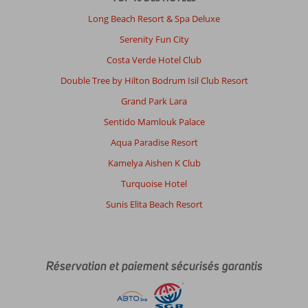
.
Le
Long Beach Resort & Spa Deluxe
dîner
Serenity Fun City
était
top
Costa Verde Hotel Club
!
Double Tree by Hilton Bodrum Isil Club Resort
À
Grand Park Lara
propos
Sentido Mamlouk Palace
de
Barceló
Aqua Paradise Resort
Business
Kamelya Aishen K Club
Bay
Dubai
Turquoise Hotel
(voorheen
Sunis Elita Beach Resort
Revier
Hotel
Dubai):
La
Réservation et paiement sécurisés garantis
chambre
ainsi
que