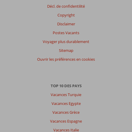
Décl. de confidentilité
Note
totale
Copyright
Basé
Disclaimer
sur:
Postes Vacants
8
commentaires
Voyager plus durablement
Sitemap
Ouvrir les préférences en cookies
Distribution
des votes
Impression générale
8,9
Manger
8,3
Emplacement
8,6
Chambres
9,3
TOP 10 DES PAYS
Service
9,4
Enfants
10
Qualité-prix
9,6
Qualité-wifi
8,9
Vacances Turquie
Vacances Egypte
Expériences
de
Vacances Grèce
nos
Vacances Espagne
clients
Langue
Vacances Italie