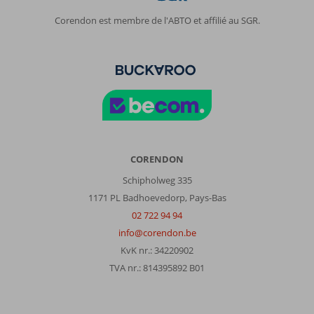
l’établissement
était
Corendon est membre de l'ABTO et affilié au SGR.
super
!
Il
y
a
des
navettes
pour
la
plage
CORENDON
et
Schipholweg 335
le
1171 PL Badhoevedorp, Pays-Bas
centre
« mall »
02 722 94 94
gratuite
info@corendon.be
.
KvK nr.: 34220902
Le
TVA nr.: 814395892 B01
dîner
était
top
!