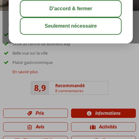
00:40
share
sauver
Hôtel de luxe 4 étoiles
Situé au centre de Business Bay
Belle vue sur la ville
Plaisir gastronomique
En savoir plus
8,9
Recommandé
8 commentaires
Prix
Informations
Avis
Activités