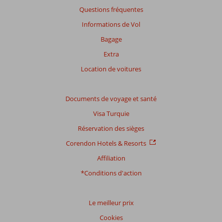
plus
Questions fréquentes
de
48
Informations de Vol
mois
Bagage
ne
sont
Extra
plus
Location de voitures
affichés
afin
de
Documents de voyage et santé
garantir
la
Visa Turquie
pertinence
Réservation des sièges
des
avis
Corendon Hotels & Resorts
présentés.
Affiliation
En
savoir
*Conditions d'action
plus
sur
nos
Le meilleur prix
avis.
Cookies