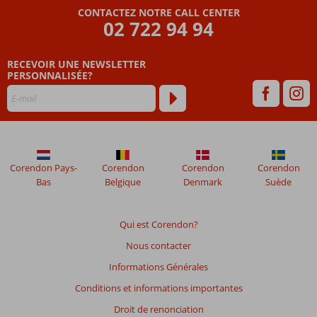
CONTACTEZ NOTRE CALL CENTER
écrits
02 722 94 94
par
nos
clients
RECEVOIR UNE NEWSLETTER
après
PERSONNALISÉE?
leur
séjour
dans
Barceló
Business
Bay
Corendon Pays-
Corendon
Corendon
Corendon
Dubai
Bas
Belgique
Denmark
Suède
(voorheen
Revier
Hotel
Qui est Corendon?
Dubai)
Nous contacter
Les
Informations Générales
avis
Conditions et informations importantes
datant
de
Droit de renonciation