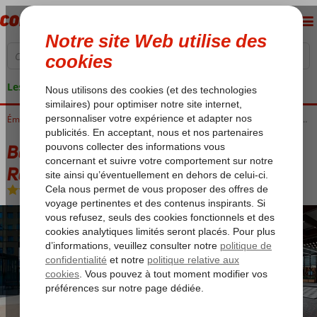
Les garanties de vacances
Accueil
Émirats Arabes Unis
Dubaï
Dubaï City
Barceló Business Bay Dubai (voorheen Revier Hotel Dubai)
Barceló Business Bay Dubai (voorheen
Revier Hotel Dubai)
Chambre et petit déjeuner