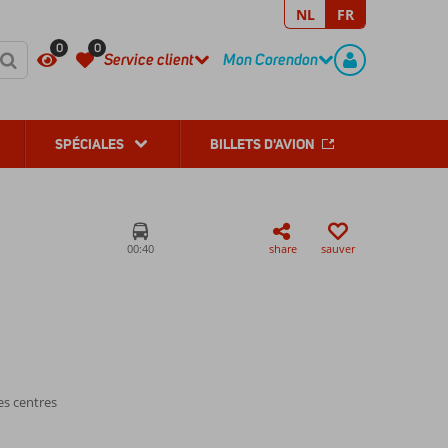
NL
FR
REGISTER
CONTACT
0
0
Service client
Mon Corendon
SPÉCIALES
BILLETS D'AVION
00:40
share
sauver
es centres