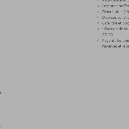
Petit-déjeuner 
Déjeuner buffet
Dîner buffet (1
Diverses collat
Café, thé et bis
Sélection de bo
22h30
Payant : les boi
l'avance) et le
e
e