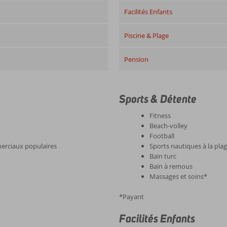
Facilités Enfants
Piscine & Plage
Pension
Sports & Détente
Fitness
Beach-volley
Football
merciaux populaires
Sports nautiques à la pla
Bain turc
Bain à remous
Massages et soins*
*Payant
Facilités Enfants