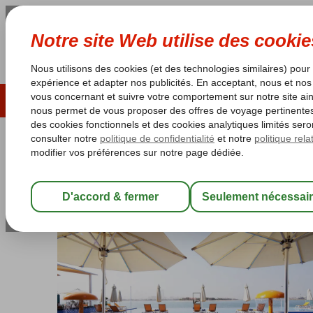
ÉTÉ 2026
LAST MINUTES
S
Les garanties de vacances
Garantie du prix le plu
Émirats Arabes Unis
Accueil
Dubaï
Dubaï City
C Central The Palm
C Central The Palm
Chambre et petit déjeuner
-
Hôtel