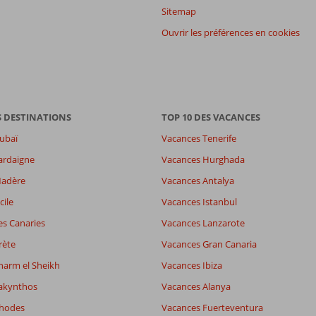
Sitemap
Ouvrir les préférences en cookies
S DESTINATIONS
TOP 10 DES VACANCES
ubaï
Vacances Tenerife
ardaigne
Vacances Hurghada
Madère
Vacances Antalya
cile
Vacances Istanbul
es Canaries
Vacances Lanzarote
rète
Vacances Gran Canaria
harm el Sheikh
Vacances Ibiza
akynthos
Vacances Alanya
Rhodes
Vacances Fuerteventura