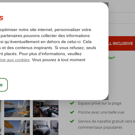
OLEIL D'HIVER
VACANCES AU SOLEIL
ALL INCLUSIVE
s bas*
Pas de surcharge carburant
Annulation gratuite*
Espace privé sur la plage
Piscine avec une belle vue
Service de navette gratuit vers l
commerciaux populaires