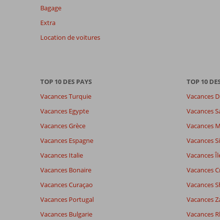
de
Bagage
plus
de
Extra
48
Location de voitures
mois
ne
sont
plus
affichés
TOP 10 DES PAYS
TOP 10 DE
afin
Vacances Turquie
Vacances D
de
garantir
Vacances Egypte
Vacances S
la
Vacances Grèce
Vacances 
pertinence
des
Vacances Espagne
Vacances Si
avis
Vacances Italie
Vacances Îl
présentés.
En
Vacances Bonaire
Vacances C
savoir
Vacances Curaçao
Vacances S
plus
sur
Vacances Portugal
Vacances Z
nos
Vacances Bulgarie
Vacances 
avis.