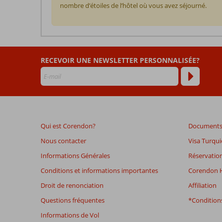
nombre d’étoiles de l’hôtel où vous avez séjourné.
Les
commentaires
sont
RECEVOIR UNE NEWSLETTER PERSONNALISÉE?
écrits
par
nos
clients
après
leur
séjour
Qui est Corendon?
Documents 
dans
C
Nous contacter
Visa Turqui
Central
Informations Générales
Réservation
The
Palm
Conditions et informations importantes
Corendon H
Droit de renonciation
Affiliation
Les
Questions fréquentes
*Conditions
avis
datant
Informations de Vol