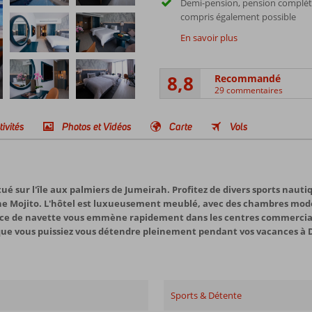
Demi-pension, pension complèt
compris également possible
En savoir plus
8,8
Recommandé
29 commentaires
tivités
Photos et Vidéos
Carte
Vols
tué sur l'île aux palmiers de Jumeirah. Profitez de divers sports nauti
ne Mojito. L'hôtel est luxueusement meublé, avec des chambres mode
vice de navette vous emmène rapidement dans les centres commerciaux 
e que vous puissiez vous détendre pleinement pendant vos vacances à 
Sports & Détente