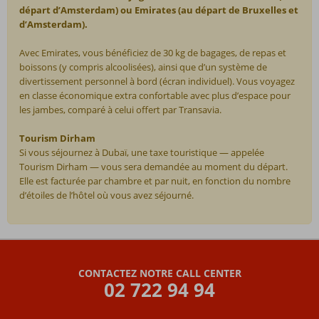
départ d’Amsterdam) ou Emirates (au départ de Bruxelles et
d’Amsterdam).
Avec Emirates, vous bénéficiez de 30 kg de bagages, de repas et
boissons (y compris alcoolisées), ainsi que d’un système de
divertissement personnel à bord (écran individuel). Vous voyagez
en classe économique extra confortable avec plus d’espace pour
les jambes, comparé à celui offert par Transavia.
Tourism Dirham
Si vous séjournez à Dubaï, une taxe touristique — appelée
Tourism Dirham — vous sera demandée au moment du départ.
Elle est facturée par chambre et par nuit, en fonction du nombre
d’étoiles de l’hôtel où vous avez séjourné.
Les
commentaires
sont
CONTACTEZ NOTRE CALL CENTER
écrits
02 722 94 94
par
nos
clients