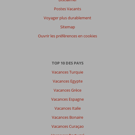
Distribution
Postes Vacants
des votes
Voyager plus durablement
Impression générale
4,7
Manger
4,0
Sitemap
Emplacement
5,3
Chambres
4,0
Service
5,3
Enfants
-
Ouvrir les préférences en cookies
Qualité-prix
4,7
Qualité-wifi
4,7
Expériences
de
TOP 10 DES PAYS
nos
clients
Vacances Turquie
Langue
Vacances Egypte
Français (0)
Vacances Grèce
Filtrer
Vacances Espagne
par
participants
Vacances Italie
Tous
Vacances Bonaire
Trier
Vacances Curaçao
par