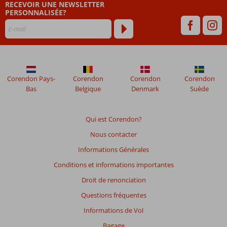
RECEVOIR UNE NEWSLETTER
après
PERSONNALISÉE?
leur
séjour
dans
Citymax
Bur
Dubai
Corendon Pays-
Corendon
Corendon
Corendon
Bas
Belgique
Denmark
Suède
Les
avis
datant
Qui est Corendon?
de
Nous contacter
plus
de
Informations Générales
48
Conditions et informations importantes
mois
ne
Droit de renonciation
sont
Questions fréquentes
plus
affichés
Informations de Vol
afin
Bagage
de