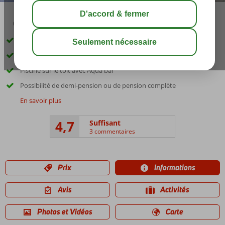
00:40
share
sauver
Au milieu du coeur historique de Bur Dubai
Service de navette gratuit pour rejoindre The Dubai Mall
Piscine sur le toit avec Aqua bar
Possibilité de demi-pension ou de pension complète
En savoir plus
4,7
Suffisant
3 commentaires
Prix
Informations
Avis
Activités
Photos et Vidéos
Carte