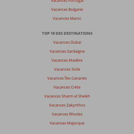
Vacances Portugal
datum (nieuw > oud)
Vacances Bulgarie
Vacances Maroc
Il
n'y
a
TOP 10 DES DESTINATIONS
pas
Vacances Dubaï
de
commentaires
Vacances Sardaigne
en
Vacances Madère
français,
choisissez
Vacances Sicile
une
Vacances Îles Canaries
autre
langue
Vacances Crète
ici
Vacances Sharm el Sheikh
Vacances Zakynthos
Vacances Rhodes
Vacances Majorque