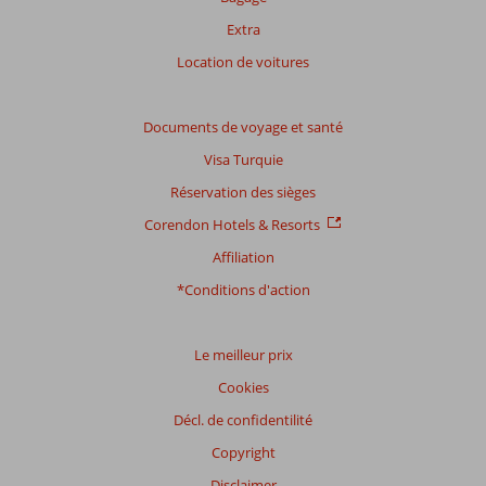
garantir
Extra
la
Location de voitures
pertinence
des
avis
Documents de voyage et santé
présentés.
En
Visa Turquie
savoir
Réservation des sièges
plus
sur
Corendon Hotels & Resorts
nos
Affiliation
avis.
*Conditions d'action
Note
totale
Le meilleur prix
Basé
Cookies
sur:
3
Décl. de confidentilité
commentaires
Copyright
Disclaimer