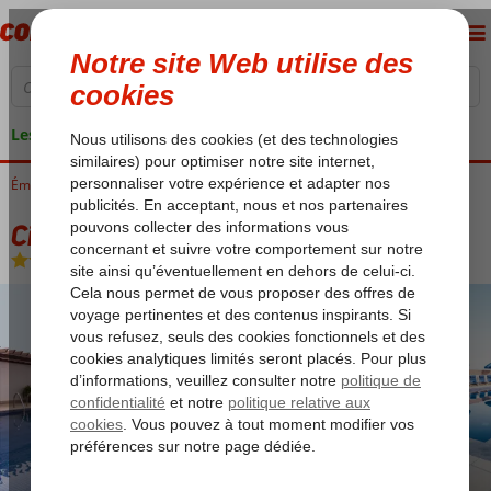
Les garanties de vacances
Émirats Arabes Unis
Accueil
Dubaï
Dubaï City
Citymax Bur Dubai
Citymax Bur Dubai
Chambre et petit déjeuner
-
Hôtel