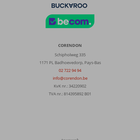
CORENDON
Schipholweg 335
1171 PL Badhoevedorp, Pays-Bas
02 722 94 94
info@corendon.be
KvK nr.: 34220902
TVA nr.: 814395892 B01