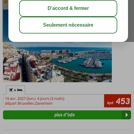
Logement
-
Hôtel
sauver
+
19 avr. 2027 (lun.)
4 jours (3 nuits)
453
àpd
départ Bruxelles Zaventem
plus d’info