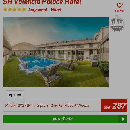
SH Valencia Palace Hotel
Logement
-
Hôtel
sauver
+
287
01 févr. 2027 (lun.)
3 jours (2 nuits)
départ Weeze
àpd
plus d’info