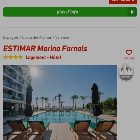
plus d’info
Espagne
ESTIMAR Marina Farnals
Accueil
Costa del Azahar
Valence
ESTIMAR Marina Farnals
Logement
-
Hôtel
sauver