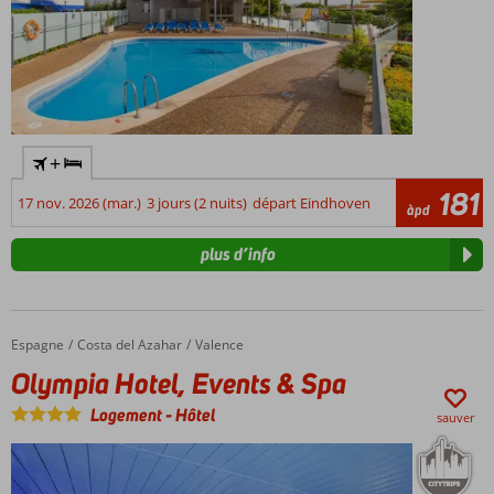
+
181
17 nov. 2026 (mar.)
3 jours (2 nuits)
départ Eindhoven
àpd
plus d’info
Espagne
Olympia Hotel, Events & Spa
Accueil
Costa del Azahar
Valence
Olympia Hotel, Events & Spa
Logement
-
Hôtel
sauver