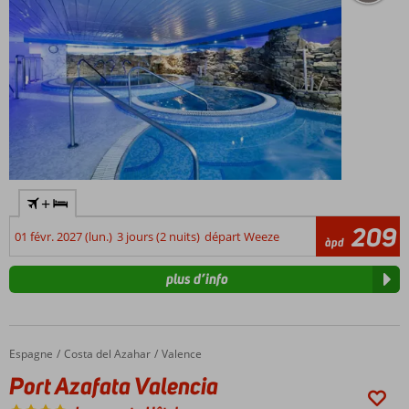
+
209
01 févr. 2027 (lun.)
3 jours (2 nuits)
départ Weeze
àpd
plus d’info
Espagne
Port Azafata Valencia
Accueil
Costa del Azahar
Valence
Port Azafata Valencia