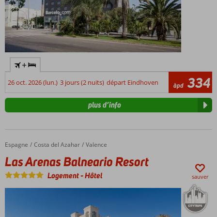
+
334
26 oct. 2026 (lun.)
3 jours (2 nuits)
départ Eindhoven
àpd
plus d’info
Espagne
Las Arenas Balneario Resort
Accueil
Costa del Azahar
Valence
Las Arenas Balneario Resort
Logement
-
Hôtel
sauver