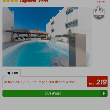
Logement
-
Hôtel
sauver
+
219
01 févr. 2027 (lun.)
3 jours (2 nuits)
départ Weeze
àpd
plus d’info