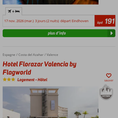
+
191
17 nov. 2026 (mar.)
3 jours (2 nuits)
départ Eindhoven
àpd
plus d’info
Espagne
Hotel Florazar Valencia by Flagworld
Accueil
Costa del Azahar
Valence
Hotel Florazar Valencia by
Flagworld
Logement
-
Hôtel
sauver