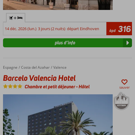
+
316
14 déc. 2026 (lun.)
3 jours (2 nuits)
départ Eindhoven
àpd
plus d’info
Espagne
Barcelo Valencia Hotel
Accueil
Costa del Azahar
Valence
Barcelo Valencia Hotel
Chambre et petit déjeuner
-
Hôtel
sauver