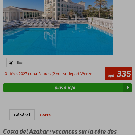
+
335
01 févr. 2027 (lun.)
3 jours (2 nuits)
départ Weeze
àpd
plus d’info
Général
Carte
Costa del Azahar : vacances sur la côte des