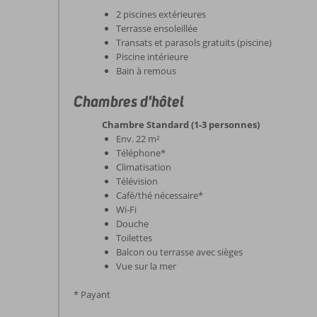
2 piscines extérieures
Terrasse ensoleillée
Transats et parasols gratuits (piscine)
Piscine intérieure
Bain à remous
Chambres d'hôtel
Chambre Standard (1-3 personnes)
Env. 22 m²
Téléphone*
Climatisation
Télévision
Café/thé nécessaire*
Wi-Fi
Douche
Toilettes
Balcon ou terrasse avec sièges
Vue sur la mer
* Payant