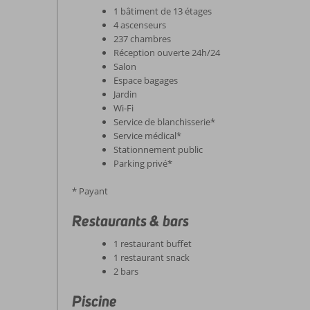
1 bâtiment de 13 étages
4 ascenseurs
237 chambres
Réception ouverte 24h/24
Salon
Espace bagages
Jardin
Wi-Fi
Service de blanchisserie*
Service médical*
Stationnement public
Parking privé*
* Payant
Restaurants & bars
1 restaurant buffet
1 restaurant snack
2 bars
Piscine