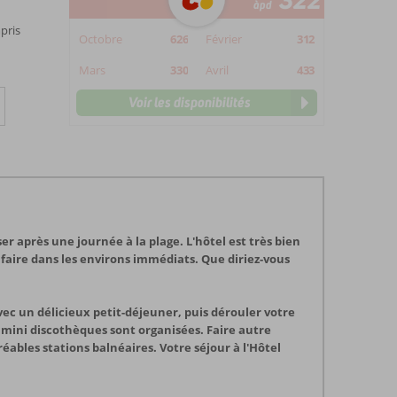
322
àpd
pris
Octobre
626
Février
312
Mars
330
Avril
433
Voir les disponibilités
er après une journée à la plage. L'hôtel est très bien
 faire dans les environs immédiats. Que diriez-vous
ec un délicieux petit-déjeuner, puis dérouler votre
es mini discothèques sont organisées. Faire autre
ables stations balnéaires. Votre séjour à l'Hôtel