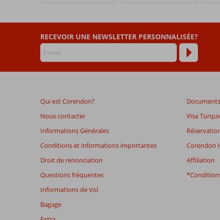
datant
de
plus
de
RECEVOIR UNE NEWSLETTER PERSONNALISÉE?
48
mois
ne
sont
plus
affichés
Qui est Corendon?
Documents 
afin
de
Nous contacter
Visa Turqui
garantir
Informations Générales
Réservation
la
pertinence
Conditions et informations importantes
Corendon H
des
Droit de renonciation
Affiliation
avis
présentés.
Questions fréquentes
*Conditions
En
Informations de Vol
savoir
plus
Bagage
sur
Extra