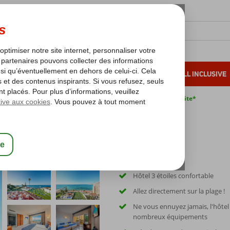
OLEIL D'HIVER
VACANCES AU SOLEIL
ALL INCLUSIVE
s bas*
Pas de surcharge carburant
Annulation gratuite*
Hôtel 3 étoiles confortable
Allez directement sur la plage !
Ne vous ennuyez jamais, l'hôtel
nombreux équipements