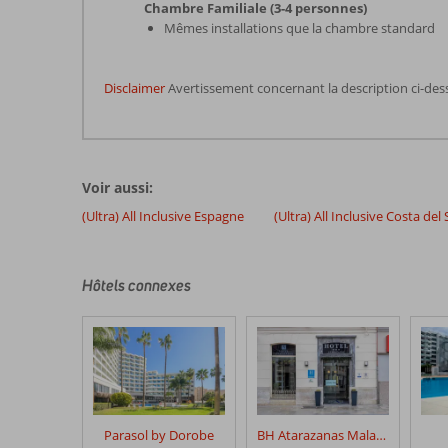
Chambre Familiale (3-4 personnes)
Mêmes installations que la chambre standard
Disclaimer
Avertissement concernant la description ci-des
Les
commentaires
sont
Voir aussi:
écrits
par
(Ultra) All Inclusive Espagne
(Ultra) All Inclusive Costa del 
nos
clients
après
Hôtels connexes
leur
séjour
dans
Globales
Gardenia
Les
Parasol by Dorobe
BH Atarazanas Malaga Boutique Hotel
avis