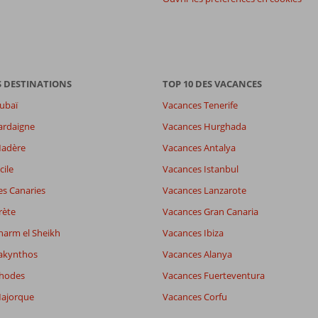
8,1
S DESTINATIONS
es
7,9
TOP 10 DES VACANCES
9,0
ubaï
Vacances Tenerife
wifi
5,9
ardaigne
Vacances Hurghada
Madère
Vacances Antalya
Filtrer par participants
Trier par
cile
Vacances Istanbul
Tous
datum (nieuw > oud)
es Canaries
Vacances Lanzarote
rète
Vacances Gran Canaria
harm el Sheikh
Vacances Ibiza
akynthos
Vacances Alanya
Rhodes
Vacances Fuerteventura
ajorque
Vacances Corfu