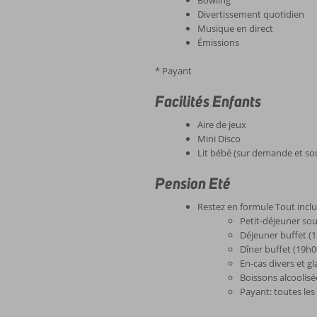
Bowling
Divertissement quotidien
Musique en direct
Émissions
* Payant
Facilités Enfants
Aire de jeux
Mini Disco
Lit bébé (sur demande et sou
Pension Eté
Restez en formule Tout inclu
Petit-déjeuner so
Déjeuner buffet (1
Dîner buffet (19h0
En-cas divers et g
Boissons alcoolisé
Payant: toutes les