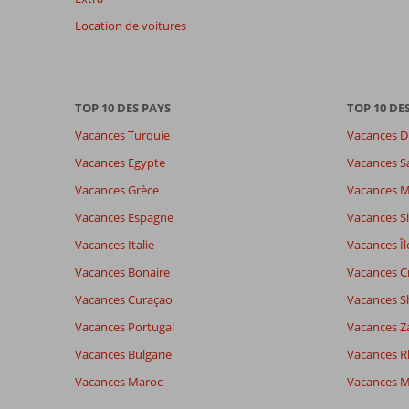
nos
avis.
Location de voitures
Note totale
Distribution des votes
8,3
Impression générale
8,3
Manger
Basé sur:
TOP 10 DES PAYS
Emplacement
8,3
TOP 10 DE
Chambr
12
Très bon
Service
9,0
Enfants
Vacances Turquie
Vacances D
commentaires
Qualité-prix
8,4
Qualité-
Vacances Egypte
Vacances S
Vacances Grèce
Vacances 
Expériences
Langue
Vacances Espagne
Vacances Si
de nos
Français (0)
clients
Vacances Italie
Vacances Îl
Vacances Bonaire
Vacances C
Il
Vacances Curaçao
n'y
Vacances S
a
Vacances Portugal
Vacances Z
pas
Vacances Bulgarie
de
Vacances 
commentaires
Vacances Maroc
Vacances M
en