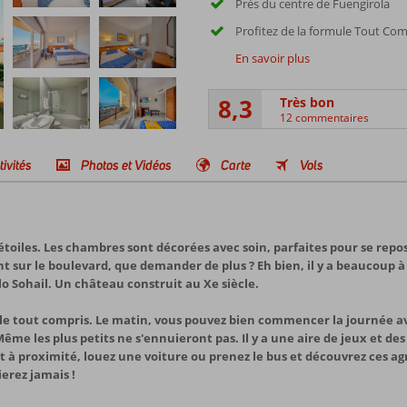
Près du centre de Fuengirola
Profitez de la formule Tout Com
En savoir plus
8,3
Très bon
12 commentaires
tivités
Photos et Vidéos
Carte
Vols
étoiles. Les chambres sont décorées avec soin, parfaites pour se repos
t sur le boulevard, que demander de plus ? Eh bien, il y a beaucoup à
lo Sohail. Un château construit au Xe siècle.
ule tout compris. Le matin, vous pouvez bien commencer la journée av
 Même les plus petits ne s'ennuieront pas. Il y a une aire de jeux et d
à proximité, louez une voiture ou prenez le bus et découvrez ces agré
erez jamais !