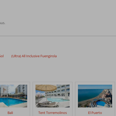
sus.
Sol
(Ultra) All Inclusive Fuengirola
Bali
Tent Torremolinos
El Puerto