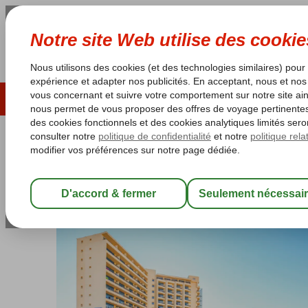
ÉTÉ 2026
LAST MINUTES
S
Les garanties de vacances
Garantie du prix le plu
Espagne
Accueil
Costa del Sol
Fuengirola
Globales Gardenia
Globales Gardenia
Chambre et petit déjeuner
-
Hôtel